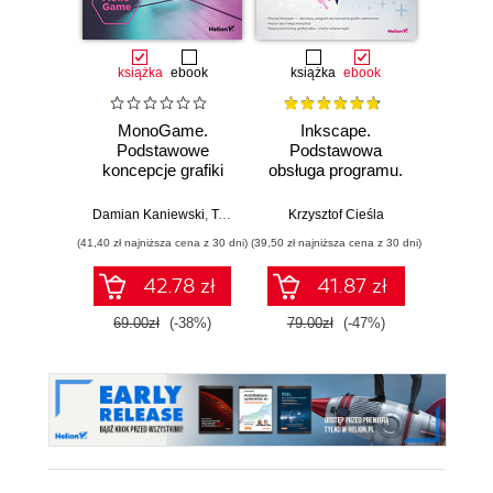
książka
ebook
książka
ebook
ksią
MonoGame.
Inkscape.
Pra
Podstawowe
Podstawowa
p
koncepcje grafiki
obsługa programu.
poli
3D
wydanie II
P
rozszerzone i
Damian Kaniewski
,
Tomasz Dziubak
Krzysztof Cieśla
,
Jacek Matulewski
Andr
uzupełnione
(41,40 zł najniższa cena z 30 dni)
(39,50 zł najniższa cena z 30 dni)
(53,40 zł naj
42.78 zł
41.87 zł
69.00zł
(-38%)
79.00zł
(-47%)
89.0