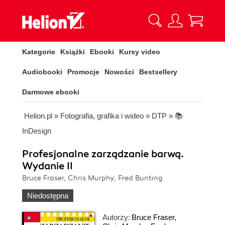
Kategorie
Książki
Ebooki
Kursy video
Audiobooki
Promocje
Nowości
Bestsellery
Darmowe ebooki
Helion.pl
»
Fotografia, grafika i wideo
»
DTP
»
📚
InDesign
Profesjonalne zarządzanie barwą.
Wydanie II
Bruce Fraser, Chris Murphy, Fred Bunting
Niedostępna
Autorzy:
Bruce Fraser
,