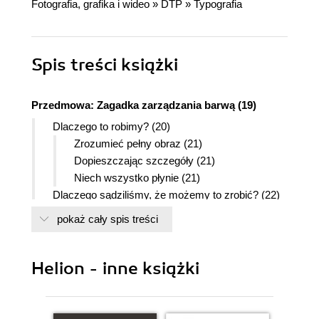
Fotografia, grafika i wideo
»
DTP
»
Typografia
Spis treści
książki
Przedmowa: Zagadka zarządzania barwą (19)
Dlaczego to robimy? (20)
Zrozumieć pełny obraz (21)
Dopieszczając szczegóły (21)
Niech wszystko płynie (21)
Dlaczego sądziliśmy, że możemy to zrobić? (22)
Jak zorganizowana jest książka? (22)
pokaż cały spis treści
Część 1. Wstęp do zarządzania barwą (23)
Część 2. Tworzenie i korekcja profili (23)
Część 3. Aplikacje i procesy zarządzania
Helion - inne książki
barwą (23)
Część 4. Dodatki (24)
Dziękujemy! (24)