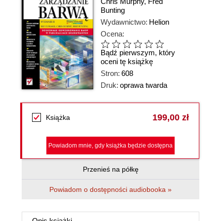
Chris Murphy
,
Fred
Bunting
Wydawnictwo:
Helion
Ocena:
Bądź pierwszym, który
oceni tę książkę
Stron:
608
Druk:
oprawa twarda
199,00 zł
Książka
Powiadom mnie, gdy książka będzie dostępna
Przenieś na półkę
Powiadom o dostępności audiobooka »
Opis
książki