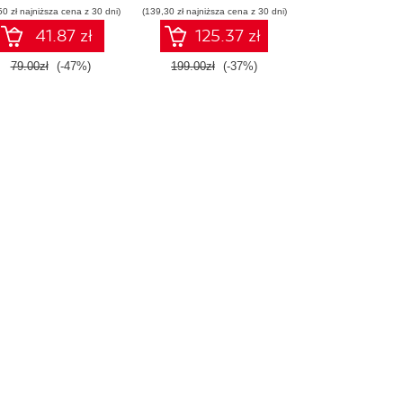
50 zł najniższa cena z 30 dni)
(139,30 zł najniższa cena z 30 dni)
konstruowanie
inteligentnych
41.87 zł
125.37 zł
systemów
79.00zł
(-47%)
199.00zł
(-37%)