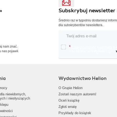
»
Subskrybuj newsletter 
Średnio raz w tygodniu dostaniesz infor
dla subskrybentów newslettera.
Daj nam znać.
*
Chcę otrzymywać na podany e-ma
u nas pojawił.
oraz nowościach wydawniczych.
nia
Wydawnictwo Helion
mocy
O Grupie Helion
dla niewidomych,
Zostań naszym autorem!
ych i niesłyszących
Oceń książkę
klepu
Zgłoś erratę
ywatności
Przykłady do książek