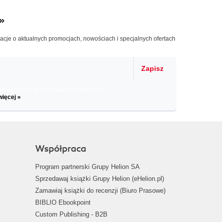
»
macje o aktualnych promocjach, nowościach i specjalnych ofertach
Zapisz
il informacje o zniżkach, promocjach
więcej »
Współpraca
Program partnerski Grupy Helion SA
Sprzedawaj książki Grupy Helion (eHelion.pl)
Zamawiaj książki do recenzji (Biuro Prasowe)
BIBLIO Ebookpoint
Custom Publishing - B2B