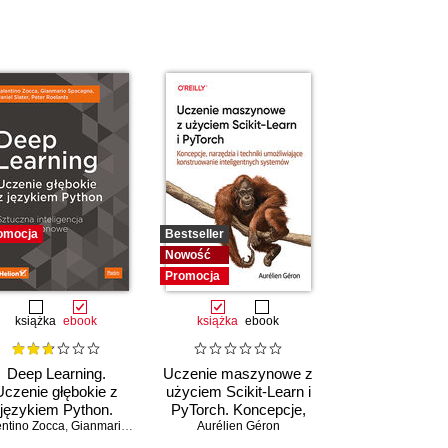
omocja
Bestseller
Nowość
Promocja
książka
ebook
książka
ebook
Deep Learning.
Uczenie maszynowe z
Uczenie głębokie z
użyciem Scikit-Learn i
językiem Python.
PyTorch. Koncepcje,
entino Zocca
tuczna inteligencja i
,
Gianmario Spacagna
narzędzia i techniki
,
Daniel Slater
Aurélien Géron
,
Peter Roelants
sieci neuronowe
umożliwiające