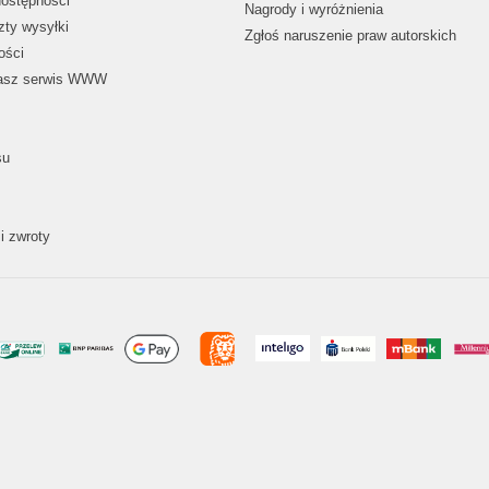
dostępności
Nagrody i wyróżnienia
zty wysyłki
Zgłoś naruszenie praw autorskich
ości
nasz serwis WWW
su
i zwroty