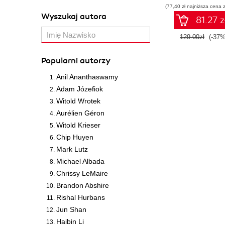
(77,40 zł najniższa cena z
Wyszukaj autora
81.27 z
129.00zł
(-37%
Popularni autorzy
Anil Ananthaswamy
Adam Józefiok
Witold Wrotek
Aurélien Géron
Witold Krieser
Chip Huyen
Mark Lutz
Michael Albada
Chrissy LeMaire
Brandon Abshire
Rishal Hurbans
Jun Shan
Haibin Li