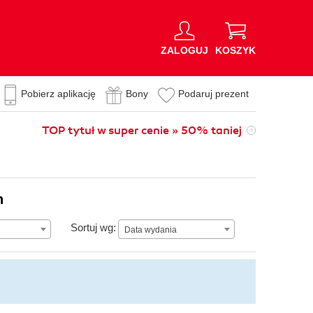
ZALOGUJ
KOSZYK
Pobierz aplikację
Bony
Podaruj prezent
TOP tytuł w super cenie » 50% taniej
n
Data wydania
Sortuj wg:
Data wydania