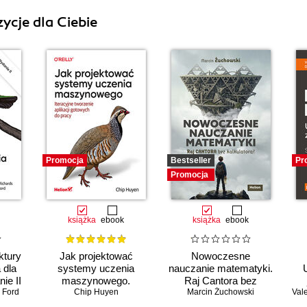
ycje dla Ciebie
Promocja
Bestseller
Pr
Promocja
książka
ebook
książka
ebook
ktury
Jak projektować
Nowoczesne
 dla
systemy uczenia
nauczanie matematyki.
ie II
maszynowego.
Raj Cantora bez
 Ford
Iteracyjne tworzenie
Chip Huyen
Marcin Żuchowski
kalkulatora?
Val
Sz
aplikacji gotowych do