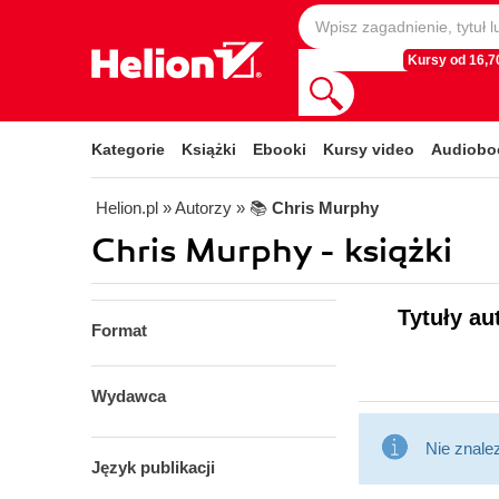
Kursy od 16,70
Kategorie
Książki
Ebooki
Kursy video
Audiobo
Helion.pl
» Autorzy
» 📚
Chris Murphy
Chris Murphy - książki
Tytuły au
Format
Wydawca
Nie znale
Język publikacji