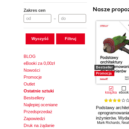
Nasze propoz
Zakres cen
–
Wyczyść
BLOG
eBooki za 0,00zł
Bestseller
Nowości
Promocja
Promocje
Outlet
Ostatnie sztuki
książka
ebook
Bestsellery
Najlepiej oceniane
Podstawy archite
Przedsprzedaż
oprogramowania
inżynierów. Wydan
Zapowiedzi
Mark Richards
,
Neal
Druk na żądanie