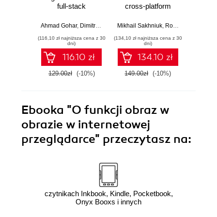
full-stack
cross-platform
development with
JavaScript and
Java, Spring,
TypeScript apps for
Ahmad Gohar
,
Dimitrios Kyriakakis
Mikhail Sakhniuk
,
Rodrigo Lobenwein
Angular and
web and mobile -
(116,10 zł najniższa cena z 30
(134,10 zł najniższa cena z 30
(143,10 zł 
TypeScript -
Sixth Edition
dni)
dni)
Second Edition
116.10 zł
134.10 zł
129.00zł
(-10%)
149.00zł
(-10%)
159.0
Ebooka
"O funkcji obraz w
obrazie w internetowej
przeglądarce"
przeczytasz na:
czytnikach Inkbook, Kindle, Pocketbook,
Onyx Booxs i innych