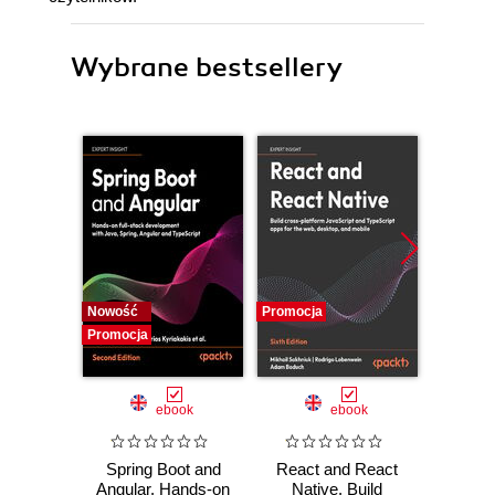
Wybrane bestsellery
Nowość
Promocja
Promocj
Promocja
ebook
ebook
Spring Boot and
React and React
Google 
Angular. Hands-on
Native. Build
The 