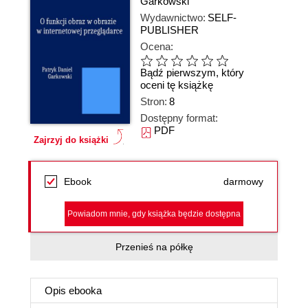
Garkowski
Wydawnictwo:
SELF-
PUBLISHER
Ocena:
Bądź pierwszym, który
oceni tę książkę
Stron:
8
Dostępny format:
PDF
Zajrzyj do książki
Ebook
darmowy
Powiadom mnie, gdy książka będzie dostępna
Przenieś na półkę
Opis
ebooka