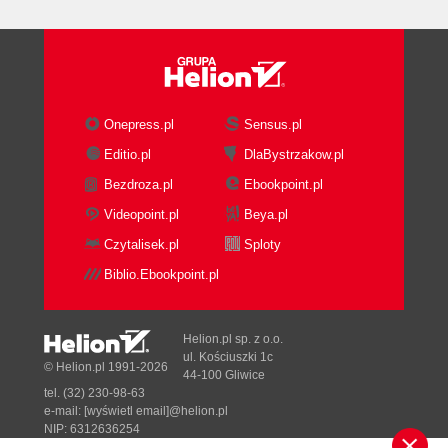
Onepress.pl
Sensus.pl
Editio.pl
DlaBystrzakow.pl
Bezdroza.pl
Ebookpoint.pl
Videopoint.pl
Beya.pl
Czytalisek.pl
Sploty
Biblio.Ebookpoint.pl
Helion.pl sp. z o.o.
ul. Kościuszki 1c
© Helion.pl 1991-2026
44-100 Gliwice
tel. (32) 230-98-63
e-mail:
[wyświetl email]@helion.pl
NIP: 6312636254
Regon: 241989027