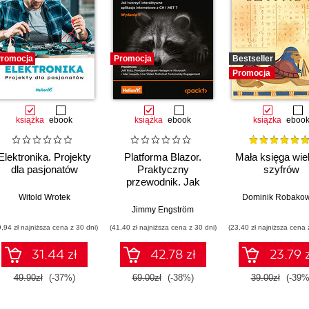
romocja
Promocja
Bestseller
Promocja
książka
ebook
książka
ebook
książka
eboo
Elektronika. Projekty
Platforma Blazor.
Mała księga wie
dla pasjonatów
Praktyczny
szyfrów
przewodnik. Jak
tworzyć interaktywne
Witold Wrotek
Dominik Robakow
aplikacje internetowe
Jimmy Engström
z C# i .NET 7.
9,94 zł najniższa cena z 30 dni)
(41,40 zł najniższa cena z 30 dni)
(23,40 zł najniższa cena 
Wydanie II
31.44 zł
42.78 zł
23.79 z
49.90zł
(-37%)
69.00zł
(-38%)
39.00zł
(-39%