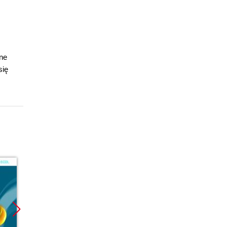
dne
się