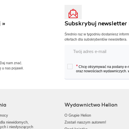
 »
Subskrybuj newsletter 
Średnio raz w tygodniu dostaniesz infor
ofertach dla subskrybentów newslettera.
 Daj nam znać.
*
Chcę otrzymywać na podany e-ma
ę u nas pojawił.
oraz nowościach wydawniczych.
nia
Wydawnictwo Helion
mocy
O Grupie Helion
dla niewidomych,
Zostań naszym autorem!
ych i niesłyszących