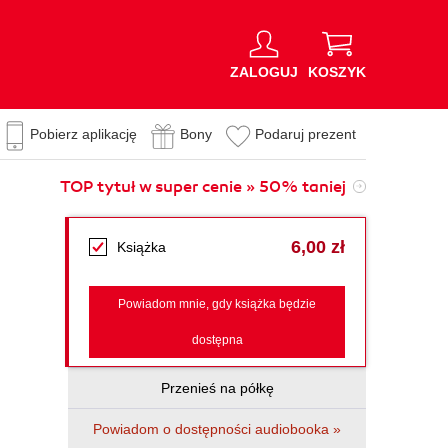
ZALOGUJ
KOSZYK
Pobierz aplikację
Bony
Podaruj prezent
TOP tytuł w super cenie » 50% taniej
6,00 zł
Książka
Powiadom mnie, gdy książka będzie
dostępna
Przenieś na półkę
Powiadom o dostępności audiobooka »