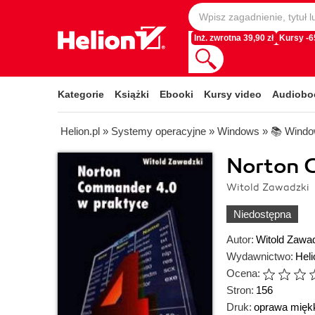
Inż. zwrotna 39,90 zł
Kursy -
Kategorie
Książki
Ebooki
Kursy video
Audiobo
Helion.pl
»
Systemy operacyjne
»
Windows
»
📚 Wind
Norton 
Witold Zawadzki
Niedostępna
Autor:
Witold Zawa
Wydawnictwo:
Heli
Ocena:
Stron:
156
Druk:
oprawa mięk