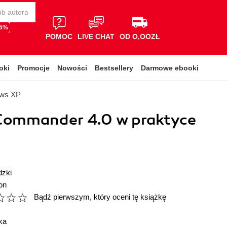
65%
POMOC
LIVE CHAT
OD O,OOZŁ
oki
Promocje
Nowości
Bestsellery
Darmowe ebooki
ows XP
Commander 4.0 w praktyce
dzki
on
Bądź pierwszym, który oceni tę książkę
ka