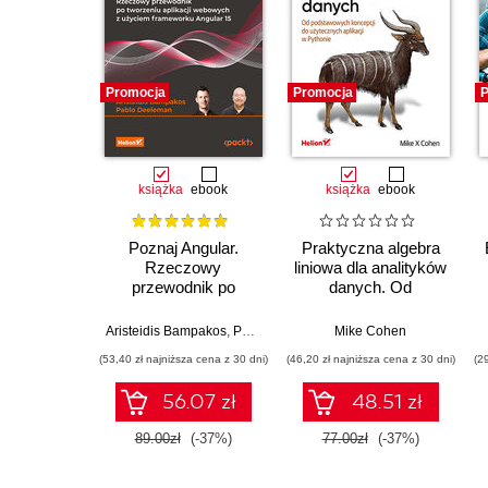
Promocja
Promocja
P
książka
ebook
książka
ebook
Poznaj Angular.
Praktyczna algebra
Rzeczowy
liniowa dla analityków
przewodnik po
danych. Od
tworzeniu aplikacji
podstawowych
webowych z użyciem
koncepcji do
Aristeidis Bampakos
,
Pablo Deeleman
Mike Cohen
frameworku Angular
użytecznych aplikacji
(53,40 zł najniższa cena z 30 dni)
(46,20 zł najniższa cena z 30 dni)
(2
15. Wydanie IV
w Pythonie
56.07 zł
48.51 zł
89.00zł
(-37%)
77.00zł
(-37%)