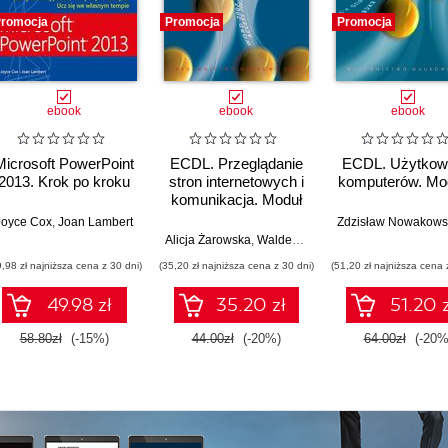
romocja
Promocja
Promocja
ebook
ebook
ebook
Microsoft PowerPoint
ECDL. Przeglądanie
ECDL. Użytkow
2013. Krok po kroku
stron internetowych i
komputerów. Mo
komunikacja. Moduł
7
Joyce Cox
,
Joan Lambert
Zdzisław Nowakows
Alicja Żarowska
,
Waldemar Węglarz
9,98 zł najniższa cena z 30 dni)
(35,20 zł najniższa cena z 30 dni)
(51,20 zł najniższa cena 
49.98 zł
35.20 zł
51.20 z
58.80zł
(-15%)
44.00zł
(-20%)
64.00zł
(-20%