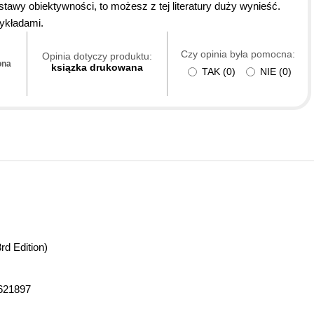
stawy obiektywności, to możesz z tej literatury duży wynieść.
ykładami.
Czy opinia była pomocna:
Opinia dotyczy produktu:
ona
ksiązka drukowana
TAK
(
0
)
NIE
(
0
)
rd Edition)
621897