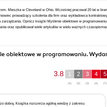
rzem. Mieszka w Cleveland w Ohio. Wcześniej pracował 20 lat w bra
eniowiec prowadzący szkolenia dla firm oraz wykładowca kontraktowy
tra zarządzania. Oprócz książki Myślenie obiektowe w programowaniu
wania oraz opublikował wiele artykułów w wielu ważnych czasopisma
enie obiektowe w programowaniu. Wyda
3.8
1
2
3
4
5
(4)
(0)
(3)
(4)
(7)
o dobrą. Książka rozszerza ogólną wiedzę z zakresu