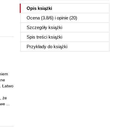
Opis
książki
Ocena (
3.8
/
6
) i opinie (20)
Szczegóły
książki
Spis treści
książki
Przykłady do
książki
eniem
ane
. Łatwo
, że
e ...