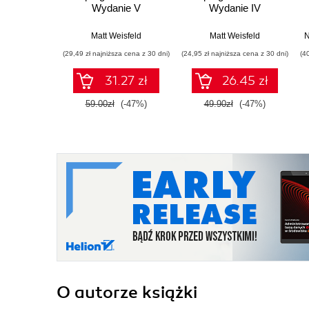
Wydanie V
Wydanie IV
Matt Weisfeld
Matt Weisfeld
N
(29,49 zł najniższa cena z 30 dni)
(24,95 zł najniższa cena z 30 dni)
(4
31.27 zł
26.45 zł
59.00zł
(-47%)
49.90zł
(-47%)
O autorze
książki