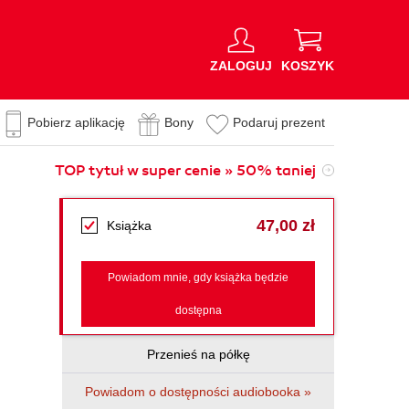
ZALOGUJ
KOSZYK
Pobierz aplikację
Bony
Podaruj prezent
TOP tytuł w super cenie » 50% taniej
47,00 zł
Książka
Powiadom mnie, gdy książka będzie
dostępna
Przenieś na półkę
Powiadom o dostępności audiobooka »