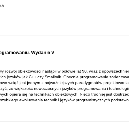
ka
rogramowaniu. Wydanie V
iwy rozwój obiektowości nastąpił w połowie lat 90. wraz z upowszechni
akich języków jak C++ czy Smalltalk. Obecnie programowanie zorientow
towo wciąż jest jednym z najważniejszych paradygmatów projektowania
żyć, że większość nowoczesnych języków programowania i technologii
wych opiera się na technikach obiektowych. Nieco trudniej jest dostrzec
szybkiego ewoluowania technik i języków programistycznych podstawow