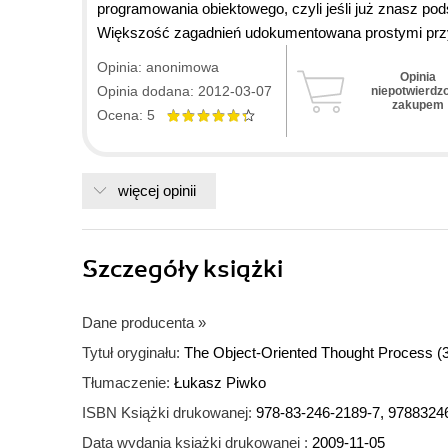
programowania obiektowego, czyli jeśli już znasz pod
Większość zagadnień udokumentowana prostymi prz
Opinia: anonimowa
Opinia
Opinia dodana: 2012-03-07
niepotwierdz
zakupem
Ocena: 5
więcej opinii
Szczegóły
książki
Dane producenta
»
Tytuł oryginału:
The Object-Oriented Thought Process (3
Tłumaczenie:
Łukasz Piwko
ISBN Książki drukowanej:
978-83-246-2189-7, 9788324
Data wydania książki drukowanej :
2009-11-05