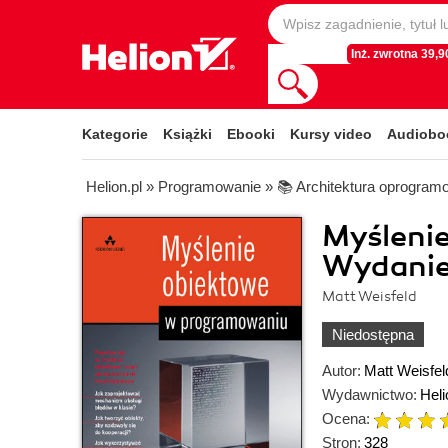
Inż. zwrotna 39,90
Kategorie
Książki
Ebooki
Kursy video
Audiobo
Helion.pl
»
Programowanie
»
📚 Architektura oprogram
Myśleni
Wydanie 
Matt Weisfeld
Niedostępna
Autor:
Matt Weisfel
Wydawnictwo:
Heli
Ocena:
Stron:
328