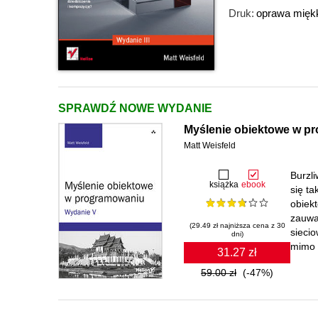
Druk:
oprawa mięk
SPRAWDŹ NOWE WYDANIE
Myślenie obiektowe w p
Matt Weisfeld
Burzl
książka
ebook
się t
obiek
zauwa
(29.49 zł najniższa cena z 30
siecio
dni)
mimo 
31.27 zł
59.00 zł
(-47%)