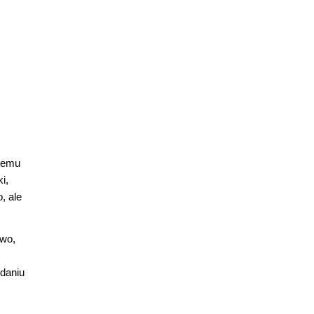
owemu
i,
, ale
owo,
ydaniu