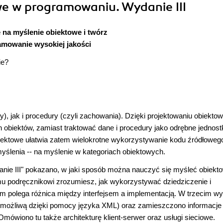
we w programowaniu. Wydanie III
 na myślenie obiektowe i twórz
mowanie wysokiej jakości
ie?
y), jak i procedury (czyli zachowania). Dzięki projektowaniu obiekt
obiektów, zamiast traktować dane i procedury jako odrębne jednostk
ektowe ułatwia zatem wielokrotne wykorzystywanie kodu źródłowego
ślenia -- na myślenie w kategoriach obiektowych.
ie III" pokazano, w jaki sposób można nauczyć się myśleć obiekt
u podręcznikowi zrozumiesz, jak wykorzystywać dziedziczenie i
ym polega różnica między interfejsem a implementacją. W trzecim w
 (możliwą dzięki pomocy języka XML) oraz zamieszczono informacje
mówiono tu także architekturę klient-serwer oraz usługi sieciowe.