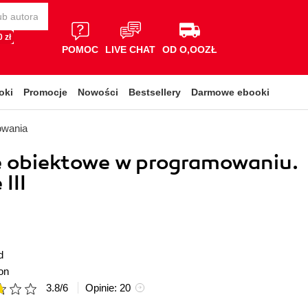
 zł
POMOC
LIVE CHAT
OD O,OOZŁ
oki
Promocje
Nowości
Bestsellery
Darmowe ebooki
owania
e obiektowe w programowaniu.
III
d
on
3.8
/
6
Opinie:
20