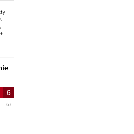
nży
.
,
ch
nie
6
(2)