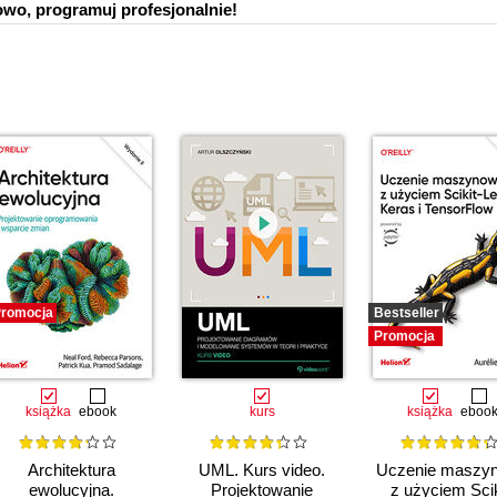
owo, programuj profesjonalnie!
romocja
Bestseller
Promocja
książka
ebook
kurs
książka
eboo
Architektura
UML. Kurs video.
Uczenie maszy
ewolucyjna.
Projektowanie
z użyciem Scik