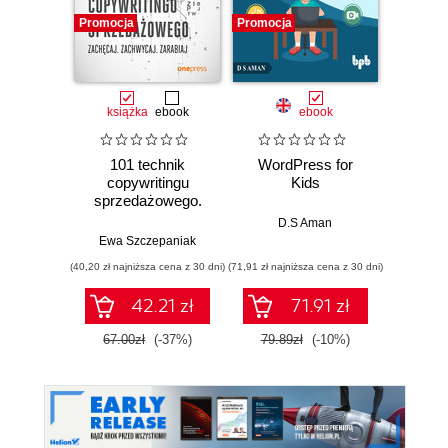
Promocja
Promocja
Promocj
książka
ebook
ebook
101 technik
WordPress for
Jav
copywritingu
Kids
Dev
sprzedażowego.
Zachęcaj.
D.S Aman
Sarika A
Zachwycaj.
Ewa Szczepaniak
Zarabiaj
(40,20 zł najniższa cena z 30 dni)
(71,91 zł najniższa cena z 30 dni)
(71,91 zł naj
42.21 zł
71.91 zł
67.00zł
(-37%)
79.89zł
(-10%)
79.8