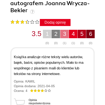
autografem Joanna Wrycza-
Bekier
Dodaj opinię
3.5
1
2
3
4
5
6
(0)
(0)
(1)
(1)
(0)
(0)
Książka analizuje różne teksty wielu autorów,
bajek, baśni, opisów popularnych. Mało to ma
wspólnego z pisaniem maili do klientów lub
tekstów na strony internetowe.
Opinia: KAMIL
Opinia dodana: 2021-04-05
Ocena: 4
Opinia
niepotwierdzona