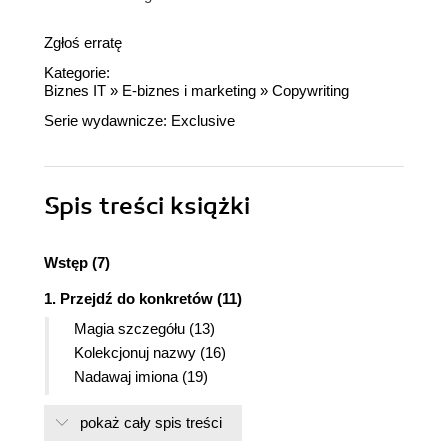
Zgłoś erratę
Kategorie:
Biznes IT
»
E-biznes i marketing
»
Copywriting
Serie wydawnicze:
Exclusive
Spis treści
książki
Wstęp (7)
1. Przejdź do konkretów (11)
Magia szczegółu (13)
Kolekcjonuj nazwy (16)
Nadawaj imiona (19)
A co z abstrakcją? (21)
pokaż cały spis treści
2. Ożyw tekst (25)