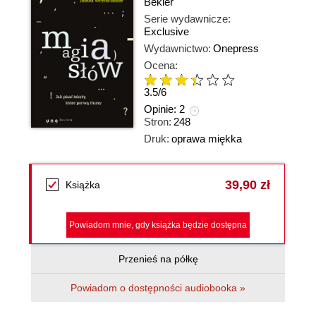
Bekier
Serie wydawnicze:
Exclusive
Wydawnictwo:
Onepress
Ocena:
3.5
/
6
Opinie:
2
Stron:
248
Druk:
oprawa miękka
39,90 zł
Książka
Powiadom mnie, gdy książka będzie dostępna
Przenieś na półkę
Powiadom o dostępności audiobooka »