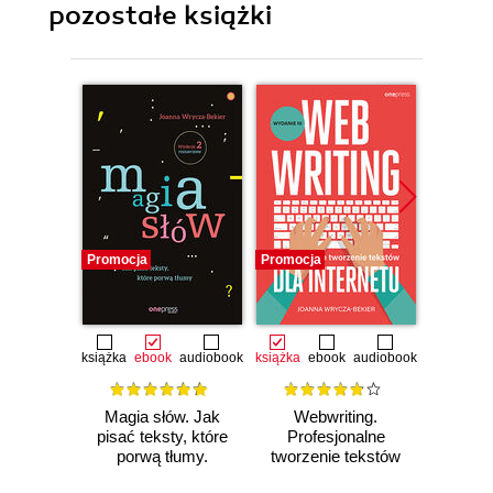
pozostałe książki
Promocja
Promocja
Promocj
książka
ebook
audiobook
książka
ebook
audiobook
książka
e
Magia słów. Jak
Webwriting.
Magia
pisać teksty, które
Profesjonalne
pisać t
porwą tłumy.
tworzenie tekstów
por
Wydanie 2
dla Internetu.