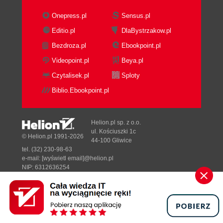
11. Pokazuj, nie opisuj (157)
Onepress.pl
Sensus.pl
Nie wyręczaj czytelnika (157)
Editio.pl
DlaBystrzakow.pl
Mniej znaczy więcej (160)
Bezdroza.pl
Ebookpoint.pl
Zmuś bohatera do działania (161)
Zadbaj o towarzystwo dla bohatera (162)
Videopoint.pl
Beya.pl
Walcz o czytelnika (163)
Czytalisek.pl
Sploty
12. Graj na emocjach (165)
Biblio.Ebookpoint.pl
Pisz sercem (165)
Porywające opowieści (168)
Helion.pl sp. z o.o.
Poruszające reklamy (174)
ul. Kościuszki 1c
© Helion.pl 1991-2026
13. Buduj napięcie (179)
44-100 Gliwice
tel. (32) 230-98-63
Zawieszenie akcji (181)
e-mail:
[wyświetl email]@helion.pl
Strzelba Czechowa (183)
NIP: 6312636254
Regon: 241989027
Zwrot akcji (188)
Designed with ♥ by
Tonik.pl
14. Lekcja Agathy Christie (195)
15. Maluj słowami (209)
Pełna wersja strony »