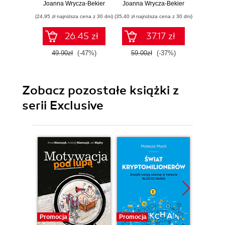
rozszerzone
Wydanie 3
Joanna Wrycza-Bekier
Joanna Wrycza-Bekier
Joanna 
(24,95 zł najniższa cena z 30 dni)
(35,40 zł najniższa cena z 30 dni)
(19,95 zł naj
26.45 zł
37.17 zł
49.90zł
(-47%)
59.00zł
(-37%)
39.9
Zobacz pozostałe książki z
serii Exclusive
Promocja
Promocja
Promocj