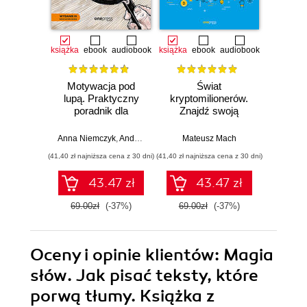
książka
ebook
audiobook
książka
ebook
audiobook
ksią
Motywacja pod
Świat
Sk
lupą. Praktyczny
kryptomilionerów.
zar
poradnik dla
Znajdź swoją
zesp
szefów. Wydanie 3
szansę w świecie
uzyska
rozszerzone
Blockchaina
za
Anna Niemczyk
,
Andrzej Niemczyk
Mateusz Mach
,
Jan Mądry
,
ilustracje Michał W
widoc
(41,40 zł najniższa cena z 30 dni)
(41,40 zł najniższa cena z 30 dni)
(39,50 zł naj
pracy
43.47 zł
43.47 zł
69.00zł
(-37%)
69.00zł
(-37%)
79.0
Oceny i opinie klientów: Magia
słów. Jak pisać teksty, które
porwą tłumy. Książka z