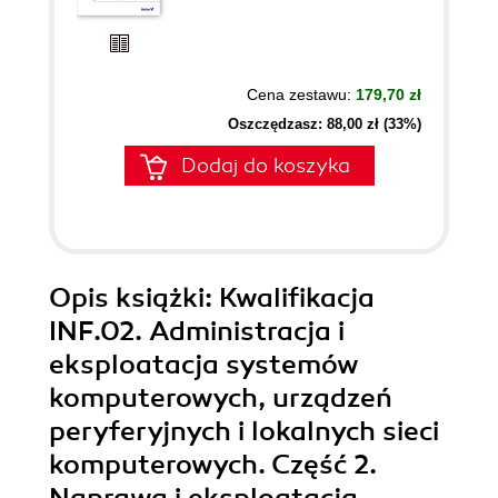
Cena zestawu:
179,70 zł
Oszczędzasz: 88,00 zł (33%)
Dodaj do koszyka
Opis
książki
: Kwalifikacja
INF.02. Administracja i
eksploatacja systemów
komputerowych, urządzeń
peryferyjnych i lokalnych sieci
komputerowych. Część 2.