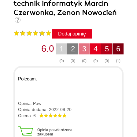
technik informatyk Marcin
Czerwonka, Zenon Nowocień
Dodaj opinię
6.0
1
2
3
4
5
6
(0)
(0)
(0)
(0)
(0)
(1)
Polecam.
Opinia: Paw
Opinia dodana: 2022-09-20
Ocena: 6
Opinia potwierdzona
zakupem