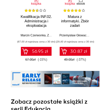
książka
książka
ebook
Kwalifikacja INF.02.
Matura z
Kwalifi
Administracja i
informatyki. Zbiór
Proj
eksploatacja
zadań
progr
systemów
te
komputerowych,
aplikac
Marcin Czerwonka
,
Zenon Nowocień
Przemysław Głowacz
,
Waldemar Wal
Piot
urządzeń
Prog
(67,00 zł najniższa cena z 30 dni)
(29,40 zł najniższa cena z 30 dni)
(79,00 zł naj
peryferyjnych i
ob
lokalnych sieci
Podr
56.95 zł
30.87 zł
komputerowych.
nauk
Część 1. Systemy
t
67.00zł
(-15%)
49.00zł
(-37%)
79.0
komputerowe.
pro
Podręcznik do
nauki zawodu
technik informatyk
Zobacz pozostałe książki z
serii Edukacja