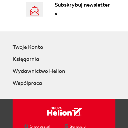
5.5. Przeglądy i harmonogram napraw (242)
Subskrybuj newsletter
5.6. Pytania kontrolne (243)
»
Bibliografia (244)
Skorowidz (245)
Twoje Konto
Księgarnia
Wydawnictwo Helion
Współpraca
Onepress.pl
Sensus.pl