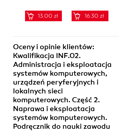
Klasa 5 (Wydanie
Klasa 8 (Wydanie
(39,90 zł naj
II)
II)
13.00 zł
16.30 zł
39.9
Oceny i opinie klientów:
Kwalifikacja INF.02.
Administracja i eksploatacja
systemów komputerowych,
urządzeń peryferyjnych i
lokalnych sieci
komputerowych. Część 2.
Naprawa i eksploatacja
systemów komputerowych.
Podręcznik do nauki zawodu