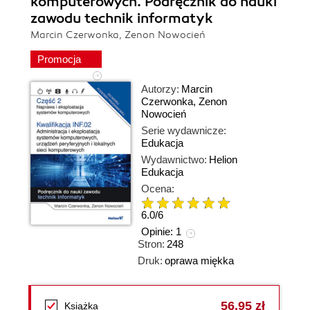
komputerowych. Podręcznik do nauki
zawodu technik informatyk
Marcin Czerwonka, Zenon Nowocień
Promocja
Autorzy:
Marcin
Czerwonka
,
Zenon
Nowocień
Serie wydawnicze:
Edukacja
Wydawnictwo:
Helion
Edukacja
Ocena:
6.0
/
6
Opinie:
1
Stron:
248
Druk:
oprawa miękka
56,95 zł
Książka