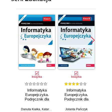
Promocj
książka
książka
Informatyka
Informatyka
E
Europejczyka.
Europejczyka.
ósmo
Podręcznik dla
Podręcznik dla
szkoły
szkoły
angi
podstawowej.
podstawowej.
sł
Danuta Kiałka
,
Katarzyna Kiałka
Jolanta Pańczyk