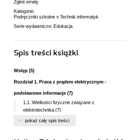
Zgłoś erratę
Kategorie:
Podręczniki szkolne
»
Technik informatyk
Serie wydawnicze:
Edukacja
Spis treści
książki
Wstęp (5)
Rozdział 1. Praca z prądem elektrycznym -
podstawowe informacje (7)
1.1. Wielkości fizyczne związane z
elektrotechniką (7)
1.2. Charakterystyka zjawisk związanych z
pokaż cały spis treści
prądem stałym i przemiennym (15)
1.3. Środki ochrony indywidualnej (17)
1.4. BHP pracy z urządzeniami elektrycznymi (18)