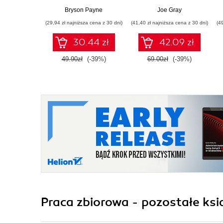
Bryson Payne
Joe Gray
(29,94 zł najniższa cena z 30 dni)
(41,40 zł najniższa cena z 30 dni)
(4
30.44 zł
42.09 zł
49.90zł
(-39%)
69.00zł
(-39%)
Praca zbiorowa - pozostałe ksi