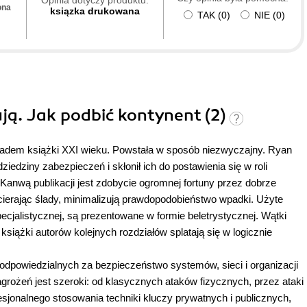
ona
ksiązka drukowana
TAK
(
0
)
NIE
(
0
)
ują. Jak podbić kontynent (2)
ykładem książki XXI wieku. Powstała w sposób niezwyczajny. Ryan
ziedziny zabezpieczeń i skłonił ich do postawienia się w roli
Kanwą publikacji jest zdobycie ogromnej fortuny przez dobrze
cierając ślady, minimalizują prawdopodobieństwo wpadki. Użyte
pecjalistycznej, są prezentowane w formie beletrystycznej. Wątki
książki autorów kolejnych rozdziałów splatają się w logicznie
żb odpowiedzialnych za bezpieczeństwo systemów, sieci i organizacji
rożeń jest szeroki: od klasycznych ataków fizycznych, przez ataki
jonalnego stosowania techniki kluczy prywatnych i publicznych,