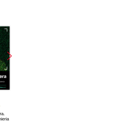
Promocja
Promocja
książka
ebook
książka
ebook
ra.
Odliczając do dnia
Podręcznik
ieria
zero. Stuxnet, czyli
pentestera.
prawdziwa historia
Bezpieczeństwo
cyfrowej broni
systemów