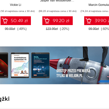
Jasper Van Woudenberg
,
Colin O'Flynn
luk w
programów
Vickie Li
Marcin Gomula
zabezpieczeniach
komputerowy
9,50 zł najniższa cena z 30 dni)
(99,20 zł najniższa cena z 30 dni)
(74,24 zł najniższa cena 
50.49 zł
99.20 zł
39.90 
99.00zł
(-49%)
123.99zł
(-20%)
99.00zł
(-60%
ążki