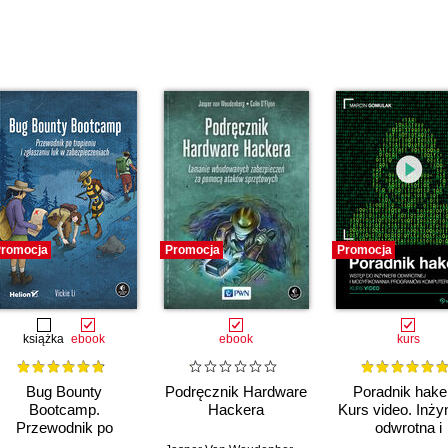
romocja
Promocja
Promocja
książka
ebook
ebook
kurs
Bug Bounty
Podręcznik Hardware
Poradnik hake
Bootcamp.
Hackera
Kurs video. Inżyn
Przewodnik po
odwrotna i
tropieniu i zgłaszaniu
modyfikacja