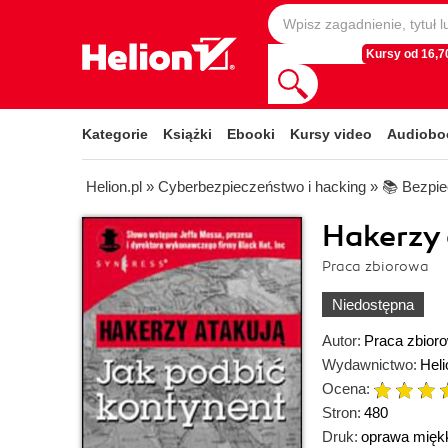
Kursy od 16,70
Kategorie
Książki
Ebooki
Kursy video
Audiobo
Helion.pl
»
Cyberbezpieczeństwo i hacking
»
📚 Bezpie
Hakerzy 
Praca zbiorowa
Niedostępna
Autor:
Praca zbior
Wydawnictwo:
Heli
Ocena:
Stron:
480
Druk:
oprawa mięk