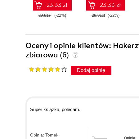
23.33 zł
23.33 zł
29.91zł
(-22%)
29.91zł
(-22%)
Oceny i opinie klientów: Haker
zbiorowa
(6)
Dodaj opinię
Super książka, polecam.
Opinia: Tomek
Opinia