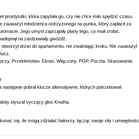
et prostytutki, która zapytała go, czy nie chce miło spędzić czasu.
e zauważył młodzieńca ostrzyżonego na punka, który zapłacił za
automacie. Jego umysł zaprzątały plany tego, co miał zrobić.
nadepnął na zardzewiały gwóźdź.
 i otworzył drzwi do apartamentu, nie zwalniając kroku. Nie zauważył
lucz.
 oczy. Przekleństwo. Ekran. Włączony. PGP. Poczta. Skanowanie.
0
 następnie pobrał klucze alternatywne, których potrzebował.
jakby słyszał syczący głos Knutha.
ekonać się, ile mogą zdziałać hakerzy, łącząc swoje siły i umiejętnośc