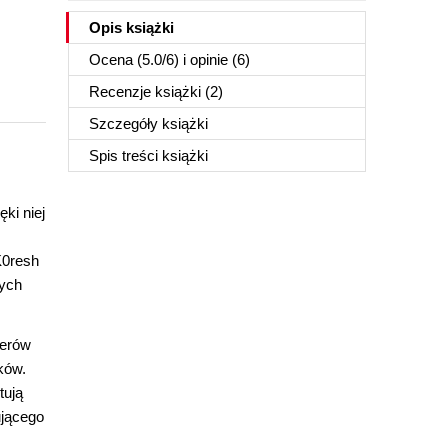
Opis
książki
Ocena (
5.0
/
6
) i opinie (6)
Recenzje
książki
(2)
Szczegóły
książki
Spis treści
książki
ki niej
K0resh
łych
kerów
ków.
tują
ującego