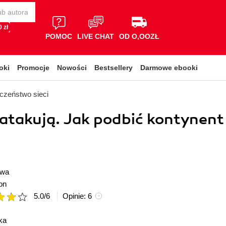
 zł
POMOC
LIVE CHAT
OD O,OOZŁ
oki
Promocje
Nowości
Bestsellery
Darmowe ebooki
czeństwo sieci
atakują. Jak podbić kontynent
owa
on
5.0
/
6
Opinie:
6
ka