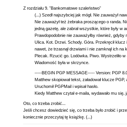
Z rozdziału 9. "Bankomatowe szaleństwo"
(...) Szedł najszybciej jak mógł. Nie zauważył naw
Nie zauważył też żebraka proszącego o randa. Ni
jedną gazetę, ale zabrał wszystkie, które były w 
Prawdopodobnie nie zauważyłby również, gdyby 
Ulica. Kot. Drzwi. Schody. Góra. Przekręcił klucz
nawet, że trzasnął drzwiami i nie zamknął ich na k
Plecak. Rzucić go. Lodówka. Piwo. Wystrzeliło w
Wiadomość była w skrzynce.
-----BEGIN PGP MESSAGE----- Version: PGP 8.
Matthew skopiował tekst, załadował klucze PGP, a
Uruchomił PGPMail i wpisał hasło.
Kiedy Matthew czytał e-maila, wydawało mu się, 
Oto, co trzeba zrobić...
Jeśli chcesz dowiedzieć się, co trzeba było zrobić i prz
koniecznie przeczytaj tę książkę. (...)