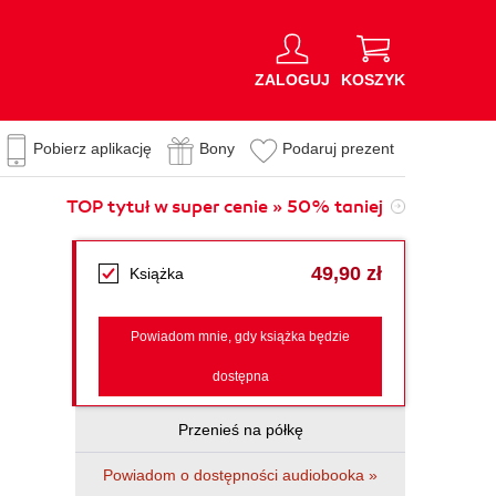
ZALOGUJ
KOSZYK
Pobierz aplikację
Bony
Podaruj prezent
TOP tytuł w super cenie » 50% taniej
49,90 zł
Książka
Powiadom mnie, gdy książka będzie
dostępna
Przenieś na półkę
Powiadom o dostępności audiobooka »