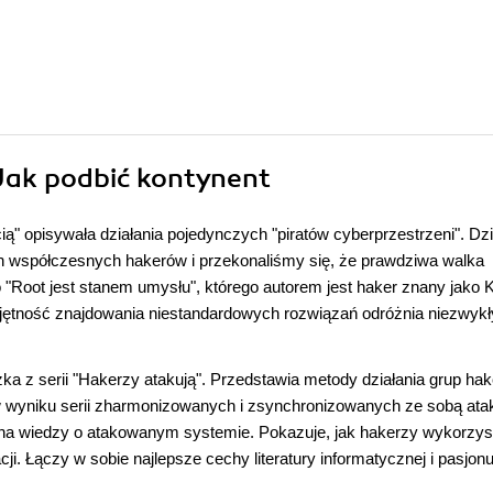
 Jak podbić kontynent
ią" opisywała działania pojedynczych "piratów cyberprzestrzeni". Dzię
ych współczesnych hakerów i przekonaliśmy się, że prawdziwa walka
o "Root jest stanem umysłu", którego autorem jest haker znany jako 
iejętność znajdowania niestandardowych rozwiązań odróżnia niezwyk
żka z serii "Hakerzy atakują". Przedstawia metody działania grup ha
w wyniku serii zharmonizowanych i zsynchronizowanych ze sobą ata
ię na wiedzy o atakowanym systemie. Pokazuje, jak hakerzy wykorzys
ji. Łączy w sobie najlepsze cechy literatury informatycznej i pasjon