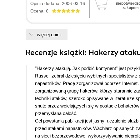
Opinia dodana: 2006-03-16
niepotwierdz
zakupem
Ocena: 6
więcej opinii
Recenzje
książki
: Hakerzy atak
"Hakerzy atakują. Jak podbić kontynent" jest prz
Russell zebrał dziesięciu wybitnych specjalistów z d
napastników. Pracę zorganizował poprzez Internet. 
zorganizowaną grupę hakerów, którzy starannie za
techniki ataków, szeroko opisywane w literaturze s
snute przez wcielających się w postacie bohaterów 
przemyślaną całość.
Cel powstania publikacji jest jasny: uczulenie słu
przed atakami napastników.
Wachlarz opisanych zag
na sieci bezprzewodowe, wykorzystywanie nieprofes