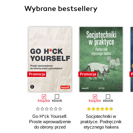
Wybrane bestsellery
Promocja
Promocja
P
książka
ebook
książka
ebook
Go H*ck Yourself.
Socjotechniki w
Proste wprowadzenie
praktyce. Podręcznik
do obrony przed
etycznego hakera
cyberatakami