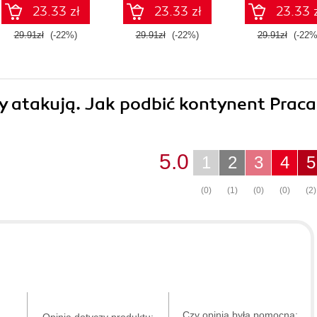
23.33 zł
23.33 zł
23.33 
29.91zł
(-22%)
29.91zł
(-22%)
29.91zł
(-22%
zy atakują. Jak podbić kontynent Praca
5.0
1
2
3
4
5
(0)
(1)
(0)
(0)
(2)
Czy opinia była pomocna:
Opinia dotyczy produktu: