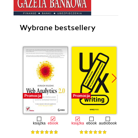
Wybrane bestsellery
Promocja
Promocja
Promocj
książka
ebook
książka
ebook
audiobook
ksią