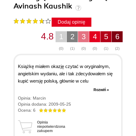
Avinash Kaushik
Dodaj opinię
4.8
1
2
3
4
5
6
(0)
(1)
(0)
(0)
(1)
(2)
Książkę miałem okazję czytać w oryginalnym,
angielskim wydaniu, ale i tak zdecydowałem się
kupić wersję polską, głównie w celu
zaprezentowania jej kilku osobom. Jest to
Rozwiń »
znakomite opracowanie tematu. Z jednej strony,
Opinia: Marcin
ujęcie jest wyczerpujące, a z drugiej, narracja jest
Opinia dodana: 2009-05-25
prowadzona w sposób, który nie nuży. Polecam
Ocena: 6
też bloga autora - jest tam wiele artykułów, które
Opinia
znakomicie rozwijają lub uzupełniają niektóre
niepotwierdzona
zakupem
zagadnienia z książki (zwłaszcza, że analityka, to