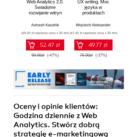
Web Analytics 2.0.
UX writing. Moc
Googl
Świadome
języka w
od 
rozwijanie witryn
produktach
Anal
internetowych
cyfrowych
bizn
wyz
Avinash Kaushik
Wojciech Aleksander
Mark
t
(49,50 zł najniższa cena z 30 dni)
(47,40 zł najniższa cena z 30 dni)
(41,40 zł naj
52.47 zł
49.77 zł
99.00zł
(-47%)
79.00zł
(-37%)
69.0
Oceny i opinie klientów:
Godzina dziennie z Web
Analytics. Stwórz dobrą
strategię e-marketingową