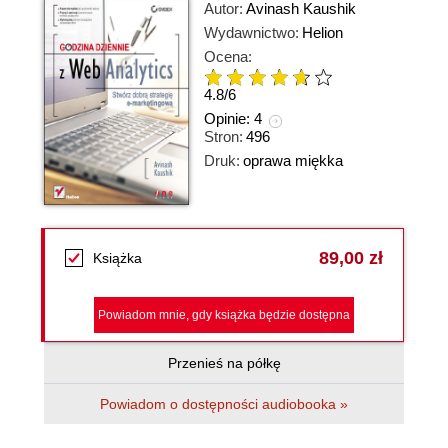
Autor:
Avinash Kaushik
Wydawnictwo:
Helion
Ocena:
4.8
/
6
Opinie:
4
Stron:
496
Druk:
oprawa miękka
89,00 zł
Książka
Powiadom mnie, gdy książka będzie dostępna
Przenieś na półkę
Powiadom o dostępności audiobooka »