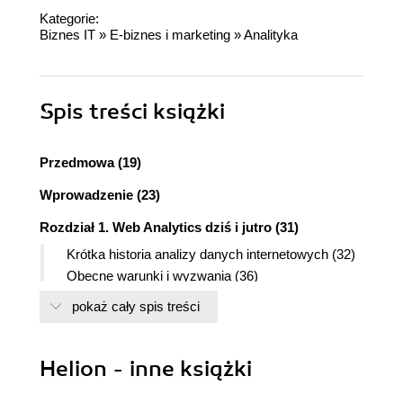
Kategorie:
Biznes IT
»
E-biznes i marketing
»
Analityka
Spis treści
książki
Przedmowa (19)
Wprowadzenie (23)
Rozdział 1. Web Analytics dziś i jutro (31)
Krótka historia analizy danych internetowych (32)
Obecne warunki i wyzwania (36)
Tradycyjna analiza danych internetowych to
pokaż cały spis treści
przeszłość (38)
Jak powinna wyglądać analiza danych
internetowych? (40)
Helion - inne książki
Pomiar "co" i "dlaczego" (43)