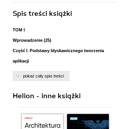
Spis treści
książki
TOM I
Wprowadzenie (25)
Część I. Podstawy błyskawicznego tworzenia
aplikacji
Rozdział 1. Delphi 4 jako narzędzie programowania
pokaż cały spis treści
w Windows (33)
Nieco historii... (33)
Helion - inne książki
Delphi 1 (34)
Delphi 2 (34)
Delphi 3 (35)
Delphi 4 (35)
Czym jest Delphi? (35)