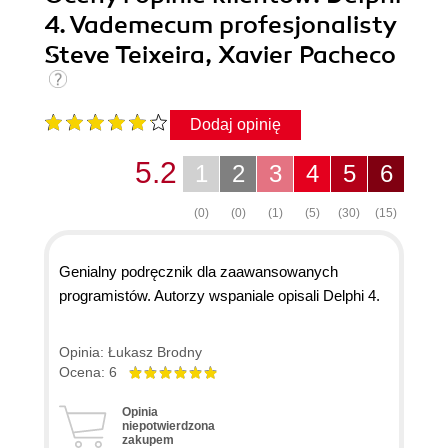
4. Vademecum profesjonalisty
Steve Teixeira, Xavier Pacheco
Dodaj opinię
5.2
1
2
3
4
5
6
(0)
(0)
(1)
(5)
(30)
(15)
Genialny podręcznik dla zaawansowanych
programistów. Autorzy wspaniale opisali Delphi 4.
Opinia: Łukasz Brodny
Ocena: 6
Opinia
niepotwierdzona
zakupem