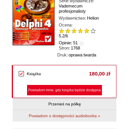
Serie wydawnicze:
Vademecum
profesjonalisty
Wydawnictwo:
Helion
Ocena:
5.2
/
6
Opinie:
51
Stron:
1768
Druk:
oprawa twarda
180,00 zł
Książka
Powiadom mnie, gdy książka będzie dostępna
Przenieś na półkę
Powiadom o dostępności audiobooka »