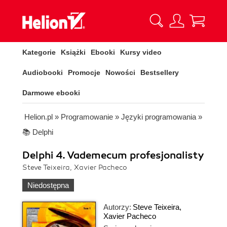
Kategorie
Książki
Ebooki
Kursy video
Audiobooki
Promocje
Nowości
Bestsellery
Darmowe ebooki
Helion.pl
»
Programowanie
»
Języki programowania
»
📚 Delphi
Delphi 4. Vademecum profesjonalisty
Steve Teixeira, Xavier Pacheco
Niedostępna
Autorzy:
Steve Teixeira
,
Xavier Pacheco