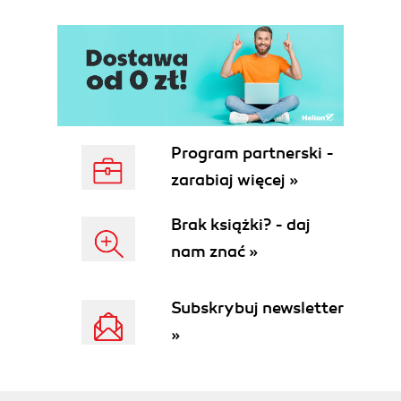
Komentarze (51)
Nowości w zakresie procedur i funkcji (52)
Nawiasy (53)
Przeciążanie procedur i funkcji (53)
Domyślne parametry procedur i funkcji (54)
Zmienne (56)
Program partnerski -
Stałe (57)
Operatory (60)
zarabiaj więcej »
Operator przypisania (60)
Operatory porównania (60)
Brak książki? - daj
Operatory logiczne (60)
nam znać »
Operatory arytmetyczne (61)
Operatory bitowe (62)
Subskrybuj newsletter
Operatory zwiększenia i zmniejszenia (63)
Typy języka Object Pascal (63)
»
Porównanie typów Pascala, C i Visual Basica
(64)
Znaki (66)