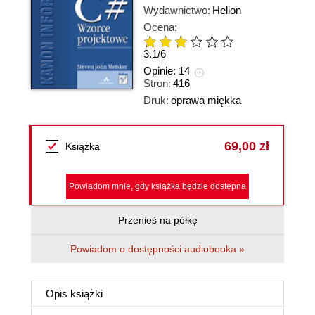
Wydawnictwo:
Helion
Ocena:
3.1
/
6
Opinie:
14
Stron:
416
Druk:
oprawa miękka
69,00 zł
Książka
Powiadom mnie, gdy książka będzie dostępna
Przenieś na półkę
Powiadom o dostępności audiobooka »
Opis
książki