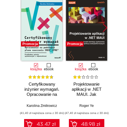
Promocja
Promocja
Promocj
książka
ebook
książka
ebook
ksią
Certyfikowany
Projektowanie
Platfo
inżynier wymagań.
aplikacji w .NET
Pra
Opracowanie na
MAUI. Jak
przew
podstawie planu
budować
t
nauczania IREB®
doskonałe
int
Karolina Zmitrowicz
Roger Ye
Jimm
CPRE®.
interfejsy
ap
(41,40 zł najniższa cena z 30 dni)
(47,40 zł najniższa cena z 30 dni)
(41,40 zł naj
Przykładowe
użytkownika dla
intern
pytania
aplikacji
.NET 7
43.47 zł
48.98 zł
egzaminacyjne z
wieloplatformowych