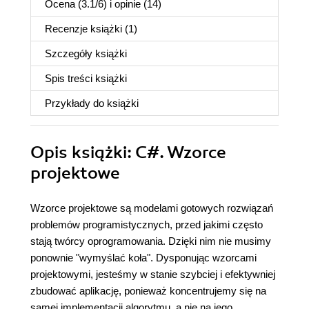
Ocena (
3.1
/
6
) i opinie (14)
Recenzje
książki
(1)
Szczegóły
książki
Spis treści
książki
Przykłady do
książki
Opis
książki
: C#. Wzorce
projektowe
Wzorce projektowe są modelami gotowych rozwiązań
problemów programistycznych, przed jakimi często
stają twórcy oprogramowania. Dzięki nim nie musimy
ponownie "wymyślać koła". Dysponując wzorcami
projektowymi, jesteśmy w stanie szybciej i efektywniej
zbudować aplikację, ponieważ koncentrujemy się na
samej implementacji algorytmu, a nie na jego