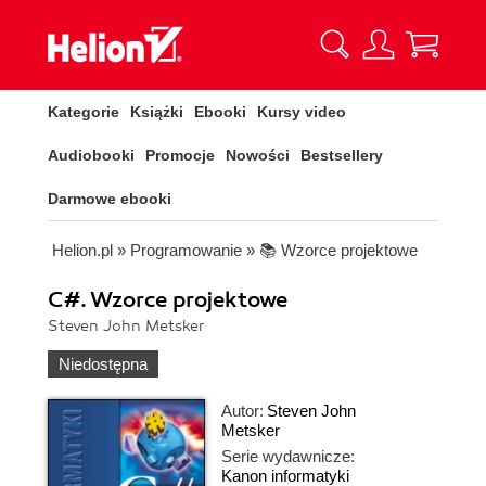
Kategorie
Książki
Ebooki
Kursy video
Audiobooki
Promocje
Nowości
Bestsellery
Darmowe ebooki
Helion.pl
»
Programowanie
»
📚 Wzorce projektowe
C#. Wzorce projektowe
Steven John Metsker
Niedostępna
Autor:
Steven John
Metsker
Serie wydawnicze:
Kanon informatyki