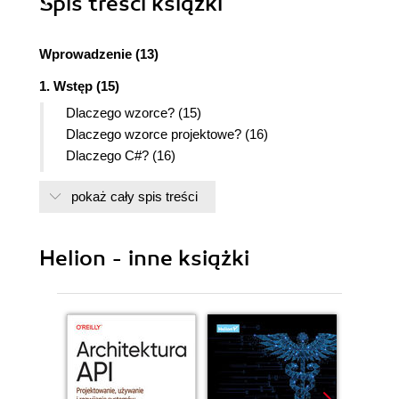
Spis treści
książki
Wprowadzenie (13)
1. Wstęp (15)
Dlaczego wzorce? (15)
Dlaczego wzorce projektowe? (16)
Dlaczego C#? (16)
UML (17)
pokaż cały spis treści
Zadania (17)
Układ książki (18)
Witamy w firmie Oozinoz! (19)
Helion - inne książki
Podsumowanie (19)
Część I Wzorce interfejsów (21)
2. Wprowadzenie do interfejsów (23)
Interfejsy a klasy abstrakcyjne (23)
Interfejsy a delegacje (24)
Interfejsy a właściwości (28)