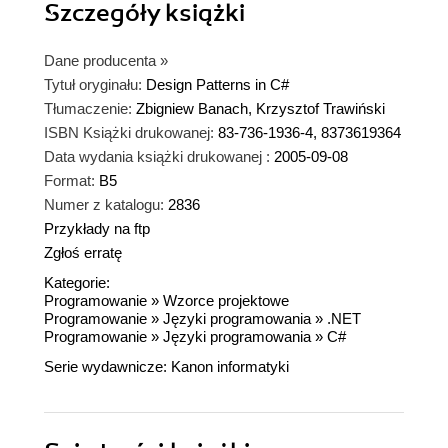
Szczegóły
książki
Dane producenta
»
Tytuł oryginału:
Design Patterns in C#
Tłumaczenie:
Zbigniew Banach, Krzysztof Trawiński
ISBN Książki drukowanej:
83-736-1936-4, 8373619364
Data wydania książki drukowanej :
2005-09-08
Format:
B5
Numer z katalogu:
2836
Przykłady na ftp
Zgłoś erratę
Kategorie:
Programowanie
»
Wzorce projektowe
Programowanie
»
Języki programowania
»
.NET
Programowanie
»
Języki programowania
»
C#
Serie wydawnicze:
Kanon informatyki