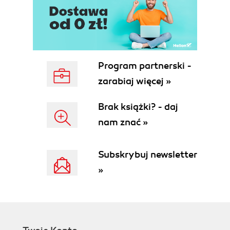
Kompozyty z cyklami (64)
Konsekwencje cykli (67)
Podsumowanie (67)
6. Bridge (Pomost) (69)
Zwykła abstrakcja (69)
Program partnerski -
Od abstrakcji do pomostu (71)
zarabiaj więcej »
Sterowniki jako pomosty (73)
Sterowniki baz danych (73)
Brak książki? - daj
Podsumowanie (74)
nam znać »
Część II Wzorce odpowiedzialności (75)
7. Pojęcie odpowiedzialności (77)
Subskrybuj newsletter
Zwykła odpowiedzialność (77)
»
Kontrola odpowiedzialności poprzez kontrolę
dostępu (79)
Podsumowanie (81)
Poza zwykłą odpowiedzialność (82)
8. Singleton (83)