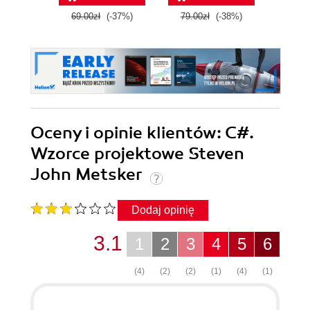
odpowiedziami
69.00zł
(-37%)
79.00zł
(-38%)
69.0
Oceny i opinie klientów: C#.
Wzorce projektowe Steven
John Metsker
Dodaj opinię
3.1
1
2
3
4
5
6
(4)
(2)
(2)
(1)
(4)
(1)