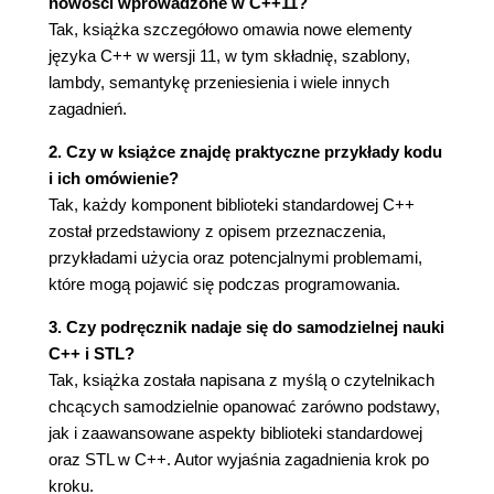
nowości wprowadzone w C++11?
3.1.13. Klasy wyliczeniowe (58)
Tak, książka szczegółowo omawia nowe elementy
3.1.14. Nowe typy podstawowe (58)
języka C++ w wersji 11, w tym składnię, szablony,
3.2. Starsze "nowości" języka C++ (59)
lambdy, semantykę przeniesienia i wiele innych
3.2.1. Jawna inicjalizacja typów
zagadnień.
podstawowych (63)
3.2.2. Definicja funkcji main() (63)
2. Czy w książce znajdę praktyczne przykłady kodu
i ich omówienie?
4. Pojęcia ogólne (65)
Tak, każdy komponent biblioteki standardowej C++
4.1. Przestrzeń nazw std (65)
został przedstawiony z opisem przeznaczenia,
4.2. Pliki nagłówkowe (66)
przykładami użycia oraz potencjalnymi problemami,
4.3. Obsługa błędów i wyjątków (68)
które mogą pojawić się podczas programowania.
4.3.1. Standardowe klasy wyjątków (68)
4.3.2. Składowe klas wyjątków (72)
3. Czy podręcznik nadaje się do samodzielnej nauki
4.3.3. Przekazywanie wyjątków z użyciem
C++ i STL?
klasy exception_ptr (80)
Tak, książka została napisana z myślą o czytelnikach
4.3.4. Zgłaszanie wyjątków standardowych
chcących samodzielnie opanować zarówno podstawy,
(80)
jak i zaawansowane aspekty biblioteki standardowej
4.3.5. Tworzenie klas pochodnych
oraz STL w C++. Autor wyjaśnia zagadnienia krok po
standardowych klas wyjątków (81)
kroku.