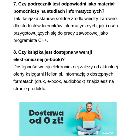
5.2.6. Klasa unique_ptr w szczegółach (140)
7. Czy podręcznik jest odpowiedni jako materiał
5.2.7. Klasa auto_ptr (143)
pomocniczy na studiach informatycznych?
5.2.8. Podsumowanie inteligentnych
Tak, książka stanowi solidne źródło wiedzy zarówno
wskaźników (144)
dla studentów kierunków informatycznych, jak i osób
5.3. Ograniczenia liczbowe (145)
przygotowujących się do pracy zawodowej jako
5.4. Cechy typowe i narzędzia pracy z typami
programista C++.
(152)
8. Czy książka jest dostępna w wersji
5.4.1. Przeznaczenie cech typowych (152)
elektronicznej (e-book)?
5.4.2. Cechy typowe w szczegółach (156)
Dostępność wersji elektronicznej zależy od aktualnej
5.4.3. Ujęcia referencyjne (163)
oferty księgarni Helion.pl. Informację o dostępnych
5.4.4. Ujęcia typów funkcyjnych (164)
formatach (druk, e-book, audiobook) znajdziesz na
5.5. Funkcje pomocnicze (165)
stronie produktu.
5.5.1. Obliczanie wartości minimalnej oraz
maksymalnej (165)
5.5.2. Zamiana dwóch wartości (167)
5.5.3. Dodatkowe operatory porównania (169)
5.6. Statyczna arytmetyka liczb wymiernych -
klasa ratio<> (170)
5.7. Zegary i czasomierze (174)