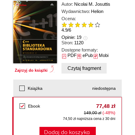
Autor:
Nicolai M. Josuttis
Wydawnictwo:
Helion
Ocena:
4.9
/
6
Opinie:
19
Stron:
1120
Dostępne formaty:
PDF
ePub
Mobi
Czytaj fragment
Zajrzyj do książki
Książka
niedostępna
77,48 zł
Ebook
149,00 zł
(-48%)
74,50 zł najniższa cena z 30 dni
Dodaj do koszyka