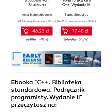
wbudowanych.
Teoria i praktyka w
Skuteczna
C++. Wydanie IV
Progr
migracja z C do
jęz
nowoczesnego
Wyd
Amar Mahmutbegović
Bjarne Stroustrup
Jerz
C++
pop
(44,50 zł najniższa cena z 30 dni)
(74,50 zł najniższa cena z 30 dni)
(124,50 zł 
(k
46.28 zł
77.48 zł
89.00zł
(-48%)
149.00zł
(-48%)
249.0
Ebooka
"C++. Biblioteka
standardowa. Podręcznik
programisty. Wydanie II"
przeczytasz na: