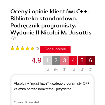
Oceny i opinie klientów: C++.
Biblioteka standardowa.
Podręcznik programisty.
Wydanie II Nicolai M. Josuttis
Dodaj opinię
4.9
1
2
3
4
5
6
(1)
(0)
(1)
(1)
(11)
(5)
Absolutny "must have" każdego programisty C++,
książka bardzo konkretna i przydatna.
Opinia: Krzysztof