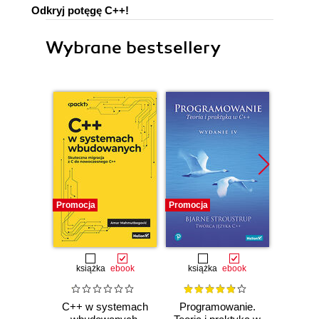
Odkryj potęgę C++!
Wybrane bestsellery
Promocja
Promocja
Bestselle
Promocj
książka
ebook
książka
ebook
ksią
C++ w systemach
Programowanie.
Opu