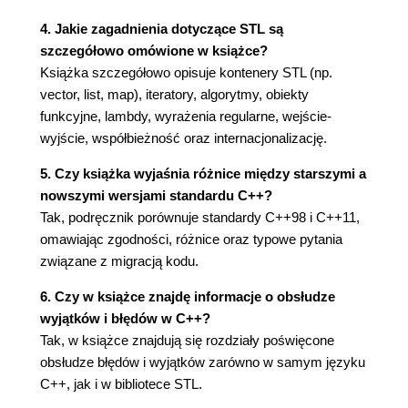
4.4. Obiekty wywoływalne (82)
4. Jakie zagadnienia dotyczące STL są
4.5. Wielowątkowość i współbieżność (83)
szczegółowo omówione w książce?
4.6. Alokatory (85)
Książka szczegółowo opisuje kontenery STL (np.
5. Narzędzia (87)
vector, list, map), iteratory, algorytmy, obiekty
5.1. Pary i krotki (88)
funkcyjne, lambdy, wyrażenia regularne, wejście-
5.1.1. Pary (88)
wyjście, współbieżność oraz internacjonalizację.
5.1.2. Krotki (96)
5.1.3. Wejście-wyjście dla krotek (101)
5. Czy książka wyjaśnia różnice między starszymi a
5.1.4. Konwersje pomiędzy krotkami a parami
nowszymi wersjami standardu C++?
(103)
Tak, podręcznik porównuje standardy C++98 i C++11,
5.2. Inteligentne wskaźniki (103)
omawiając zgodności, różnice oraz typowe pytania
5.2.1. Klasa shared_ptr (104)
związane z migracją kodu.
5.2.2. Klasa weak_ptr (112)
6. Czy w książce znajdę informacje o obsłudze
5.2.3. Niepoprawne stosowanie wskaźników
wyjątków i błędów w C++?
współdzielonych (118)
Tak, w książce znajdują się rozdziały poświęcone
5.2.4. Klasy wskaźników słabych i
obsłudze błędów i wyjątków zarówno w samym języku
współdzielonych w szczegółach (120)
C++, jak i w bibliotece STL.
5.2.5. Klasa unique_ptr (127)