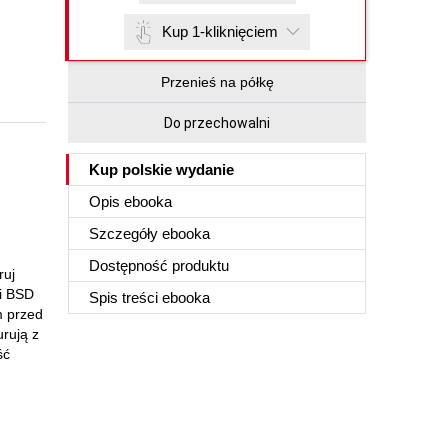
Kup 1-kliknięciem
Przenieś na półkę
Do przechowalni
Kup polskie wydanie
Opis
ebooka
Szczegóły
ebooka
Dostępność produktu
ruj
ci BSD
Spis treści
ebooka
m przed
urują z
ść