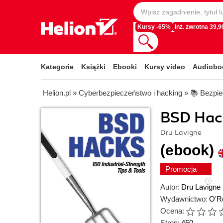
Kursy -65%
Inż. zwrotna 39,90
Kategorie
Książki
Ebooki
Kursy video
Audiobo
Helion.pl
»
Cyberbezpieczeństwo i hacking
»
📚 Bezpi
BSD Hack
Dru Lavigne
(ebook)
Promocja
Autor:
Dru Lavigne
Wydawnictwo:
O'Re
Ocena:
Stron:
450