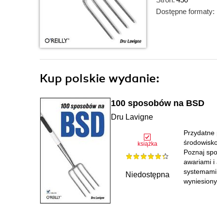
Dostępne formaty:
Kup polskie wydanie:
100 sposobów na BSD
Dru Lavigne
Przydatne 
środowisko
książka
Poznaj spo
awariami i
systemami 
Niedostępna
wyniesiony