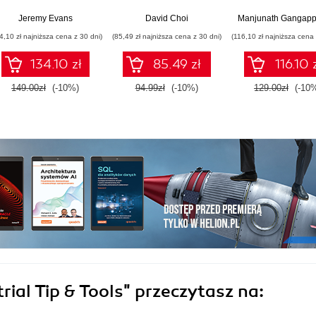
practices for building
and cloud-ready web
OpenTelemetry 
scalable,
applications using
real-world, mul
Jeremy Evans
David Choi
Manjunath Gangap
maintainable, and
React 19, TypeScript,
container e-
4,10 zł najniższa cena z 30 dni)
(85,49 zł najniższa cena z 30 dni)
(116,10 zł najniższa cena 
performant software -
and Docker - Second
commerce
Second Edition
Edition
architecture
134.10 zł
85.49 zł
116.10 
149.00zł
(-10%)
94.99zł
(-10%)
129.00zł
(-10
ial Tip & Tools"
przeczytasz na: