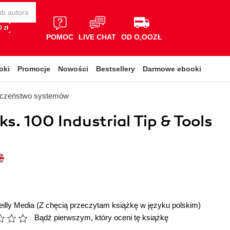
 zł
POMOC
LIVE CHAT
OD O,OOZŁ
oki
Promocje
Nowości
Bestsellery
Darmowe ebooki
eczeństwo systemów
s. 100 Industrial Tip & Tools
illy Media
(Z chęcią przeczytam książkę w języku polskim)
Bądź pierwszym, który oceni tę książkę