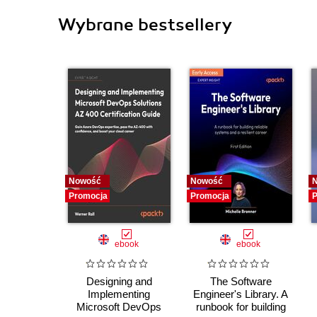
Wybrane bestsellery
Nowość
Nowość
Promocja
Promocja
P
ebook
ebook
Designing and
The Software
Implementing
Engineer's Library. A
Microsoft DevOps
runbook for building