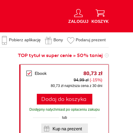
ZALOGUJ
KOSZYK
Pobierz aplikację
Bony
Podaruj prezent
TOP tytuł w super cenie » 50% taniej
80,73 zł
Ebook
94,99 zł
(-15%)
80,73 zł najniższa cena z 30 dni
Dodaj do koszyka
Dostępny natychmiast po opłaceniu zakupu
lub
Kup na prezent