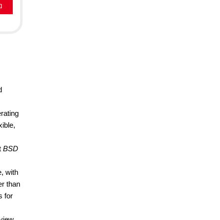
a
d
rating
xible,
t
BSD
, with
er than
 for
view.