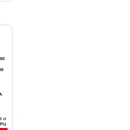
400
00
A
9 zł
18%)