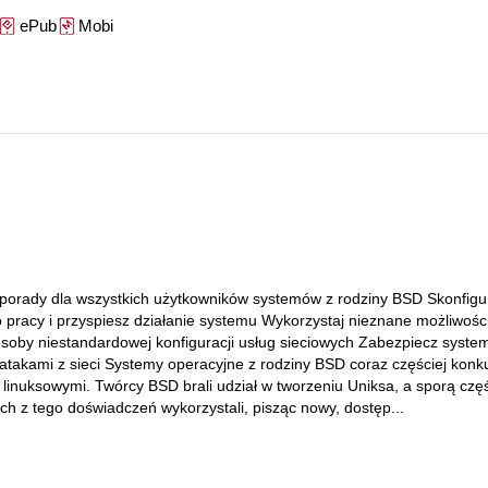
ePub
Mobi
porady dla wszystkich użytkowników systemów z rodziny BSD Skonfigu
 pracy i przyspiesz działanie systemu Wykorzystaj nieznane możliwoś
soby niestandardowej konfiguracji usług sieciowych Zabezpiecz syste
 atakami z sieci Systemy operacyjne z rodziny BSD coraz częściej konk
linuksowymi. Twórcy BSD brali udział w tworzeniu Uniksa, a sporą czę
ch z tego doświadczeń wykorzystali, pisząc nowy, dostęp...