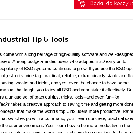
Dodaj do koszyk
ndustrial Tip & Tools
s come with a long heritage of high-quality software and well-designe
of users. Among budget-minded users who adopted BSD early on to
e popularity of BSD systems continues to grow. If you use the BSD ope
just in its price tag: practical, reliable, extraordinarily stable and fle
ime-saving tweaks and tricks, and yes, even the chance to have some
anual that taught you to install BSD and administer it effectively. Bu
rs a unique set of practical tips, tricks, tools--and even fun--for
acks
takes a creative approach to saving time and getting more done
 concepts that make the world's top Unix users more productive. Rath
hat switches go with a command, you'll learn concrete, practical uses
he user environment. You'll learn how to be more productive in the
, how to automate long commands, and save long sessions for later re