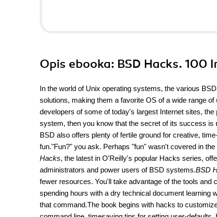
Opis
ebooka
: BSD Hacks. 100 I
In the world of Unix operating systems, the various BSD
solutions, making them a favorite OS of a wide range 
developers of some of today's largest Internet sites, th
system, then you know that the secret of its success is not 
BSD also offers plenty of fertile ground for creative, t
fun."Fun?" you ask. Perhaps "fun" wasn't covered in the m
Hacks
, the latest in O'Reilly's popular Hacks series, offe
administrators and power users of BSD systems.
BSD H
fewer resources. You'll take advantage of the tools and
spending hours with a dry technical document learning w
that command.The book begins with hacks to customize t
command line, timesaving tips for setting user-defaults