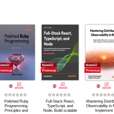
Nowość
Nowość
Nowość
romocja
Promocja
Promocja
ebook
ebook
ebook
Polished Ruby
Full-Stack React,
Mastering Distri
Programming.
TypeScript, and
Observability in 
Principles and
Node. Build scalable
Implement