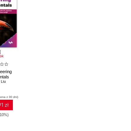
ok
eering
tals
 Liu
cena z 30 dni)
1 zł
-10%)