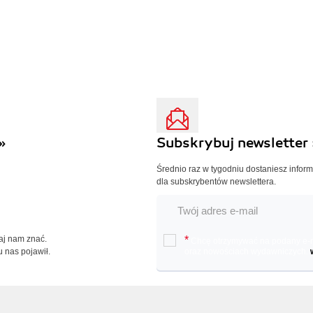
»
Subskrybuj newsletter 
Średnio raz w tygodniu dostaniesz infor
dla subskrybentów newslettera.
Daj nam znać.
*
Chcę otrzymywać na podany e-ma
u nas pojawił.
oraz nowościach wydawniczych.