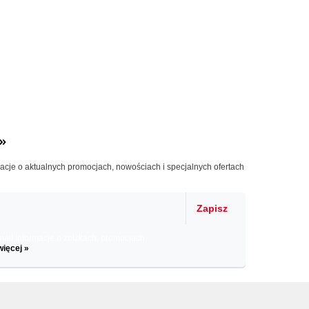
»
macje o aktualnych promocjach, nowościach i specjalnych ofertach
Zapisz
il informacje o zniżkach, promocjach
więcej »