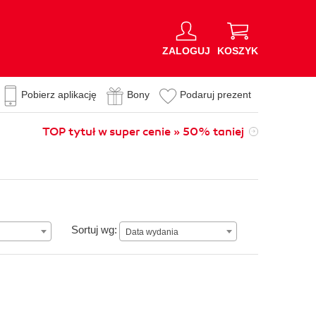
ZALOGUJ
KOSZYK
Pobierz aplikację
Bony
Podaruj prezent
TOP tytuł w super cenie » 50% taniej
n
Data wydania
Sortuj wg:
Data wydania