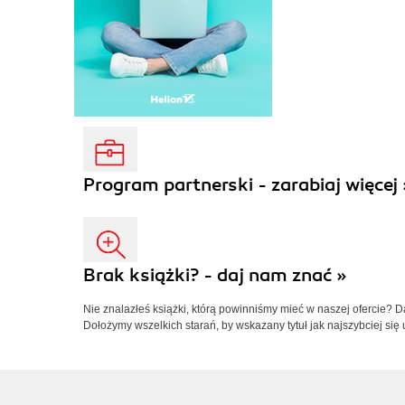
Program partnerski - zarabiaj więcej 
Brak książki? - daj nam znać »
Nie znalazłeś książki, którą powinniśmy mieć w naszej ofercie? 
Dołożymy wszelkich starań, by wskazany tytuł jak najszybciej się 