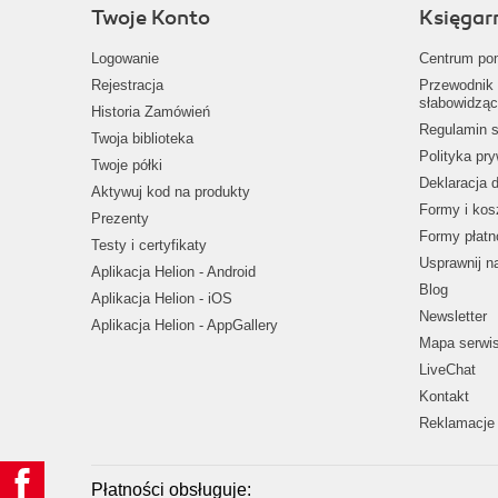
Twoje Konto
Księgar
Logowanie
Centrum po
Rejestracja
Przewodnik 
słabowidząc
Historia Zamówień
Regulamin s
Twoja biblioteka
Polityka pr
Twoje półki
Deklaracja 
Aktywuj kod na produkty
Formy i kos
Prezenty
Formy płatn
Testy i certyfikaty
Usprawnij 
Aplikacja Helion - Android
Blog
Aplikacja Helion - iOS
Newsletter
Aplikacja Helion - AppGallery
Mapa serwi
LiveChat
Kontakt
Reklamacje 
Płatności obsługuje: