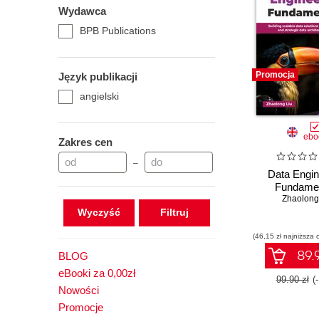
Wydawca
BPB Publications
Promocja
Język publikacji
angielski
ebo
Zakres cen
–
Data Engin
Fundamen
Zhaolong
Wyczyść
(46,15 zł najniższa 
89.9
BLOG
eBooki za 0,00zł
99.90 zł
(
Nowości
Promocje