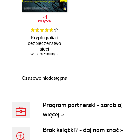
książka
Kryptografia i
bezpieczeństwo
sieci
komputerowych.
William Stallings
Matematyka
szyfrów i techniki
kryptologii
Czasowo niedostępna
Program partnerski - zarabiaj
więcej »
Brak książki? - daj nam znać »