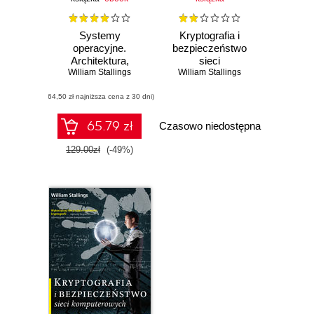
Systemy
Kryptografia i
operacyjne.
bezpieczeństwo
Architektura,
sieci
funkcjonowanie i
William Stallings
komputerowych.
William Stallings
projektowanie.
Koncepcje i
(64,50 zł najniższa cena z 30 dni)
Wydanie IX
metody
bezpiecznej
komunikacji
65.79 zł
Czasowo niedostępna
129.00zł
(-49%)