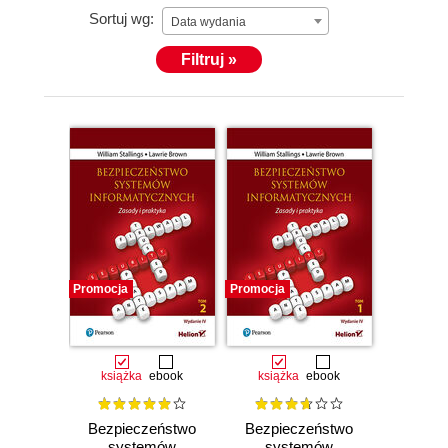
Sortuj wg:
Data wydania
Filtruj »
Promocja
Promocja
książka
ebook
książka
ebook
Bezpieczeństwo
Bezpieczeństwo
systemów
systemów