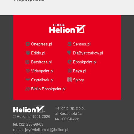
Onepress.pl
Sensus.pl
Editio.pl
DlaBystrzakow.pl
Bezdroza.pl
Ebookpoint.pl
Videopoint.pl
Beya.pl
Czytalisek.pl
Sploty
Biblio.Ebookpoint.pl
Helion.pl sp. z o.o.
ul. Kościuszki 1c
© Helion.pl 1991-2026
44-100 Gliwice
tel. (32) 230-98-63
e-mail:
[wyświetl email]@helion.pl