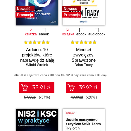
Nowość
Nowość
Promocja
Promocja
książka
ebook
książka
ebook
audiobook
Arduino. 10
Mindset
projektów, które
zwycięzcy.
naprawdę działają
Sprawdzone
Witold Wrotek
strategie na drodze
Brian Tracy
do sukcesu
(34,20 zł najniższa cena z 30 dni)
(39,92 zł najniższa cena z 30 dni)
35.91 zł
39.92 zł
57.00zł
(-37%)
49.90zł
(-20%)