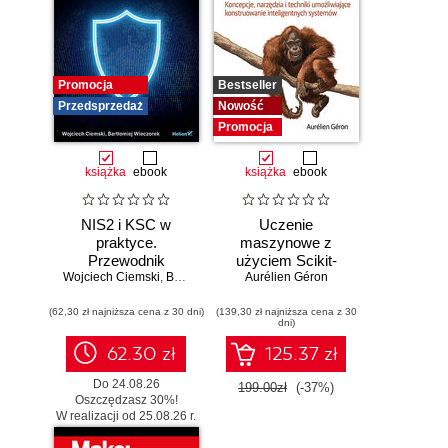
Promocja
Bestseller
Przedsprzedaż
Nowość
Promocja
książka
ebook
książka
ebook
NIS2 i KSC w
Uczenie
praktyce.
maszynowe z
Przewodnik
użyciem Scikit-
Wojciech Ciemski
wdrożeniowy dla
,
Bartłomiej Wieczorek
Learn i PyTorch.
Aurélien Géron
organizacji
Koncepcje,
(62,30 zł najniższa cena z 30 dni)
(139,30 zł najniższa cena z 30
narzędzia i techniki
dni)
umożliwiające
konstruowanie
62.30 zł
125.37 zł
inteligentnych
Do 24.08.26
systemów
199.00zł
(-37%)
Oszczędzasz 30%!
W realizacji od 25.08.26 r.