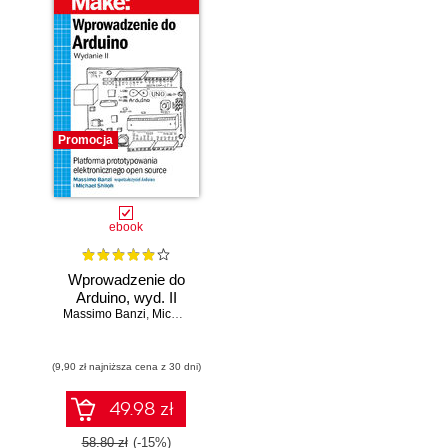
Promocja
ebook
Wprowadzenie do
Arduino, wyd. II
Massimo Banzi
,
Michael Shiloh
(9,90 zł najniższa cena z 30 dni)
49.98 zł
58.80 zł
(-15%)