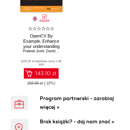
ebook
OpenCV By
Example. Enhance
your understanding
Prateek Joshi
of Computer Vision
,
David Millán Escrivá
,
Vinícius G. Mendonça
and image
(119,25 zł najniższa cena z 30
processing by
dni)
developing real-
world projects in
143.10 zł
OpenCV 3
159.00 zł
(-10%)
Program partnerski - zarabiaj
więcej »
Brak książki? - daj nam znać »