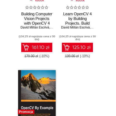
ebook
ebook
Building Computer
Learn OpenCV 4
Vision Projects
by Building
with OpenCV 4
Projects. Build
David Millán Escrivá
and C++.
,
Prateek Joshi
David Millán Escrivá
real-world
,
Vinícius G. Mendonça
,
Vinícius G. Men
,
Roy Shil
Implement
computer vision
(134,25 zł najniższa cena z 30
complex computer
(104,25 zł najniższa cena z 30
and image
dni)
dni)
vision algorithms
processing
and explore deep
applications with
161.10 zł
125.10 zł
learning and face
OpenCV and C++
detection
- Second Edition
179.00 zł
(-10%)
139.00 zł
(-10%)
Promocja