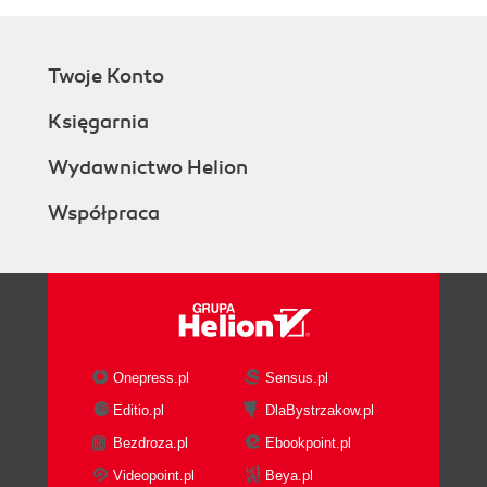
Twoje Konto
Księgarnia
Wydawnictwo Helion
Współpraca
Onepress.pl
Sensus.pl
Editio.pl
DlaBystrzakow.pl
Bezdroza.pl
Ebookpoint.pl
Videopoint.pl
Beya.pl