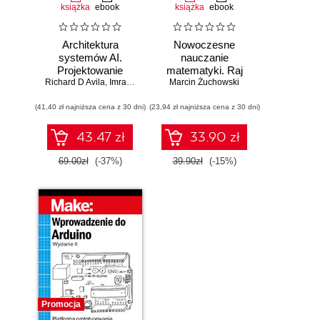
książka
ebook
książka
ebook
Architektura
Nowoczesne
systemów AI.
nauczanie
Projektowanie
matematyki. Raj
Richard D Avila
skalowalnego i
,
Imran Ahmad
Marcin Żuchowski
Cantora bez
niezawodnego
kalkulatora?
(41,40 zł najniższa cena z 30 dni)
oprogramowania
(23,94 zł najniższa cena z 30 dni)
43.47 zł
33.90 zł
69.00zł
(-37%)
39.90zł
(-15%)
Promocja