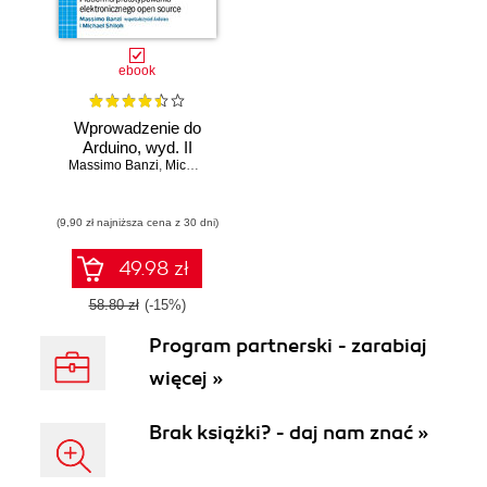
ebook
Wprowadzenie do
Arduino, wyd. II
Massimo Banzi
,
Michael Shiloh
(9,90 zł najniższa cena z 30 dni)
49.98 zł
58.80 zł
(-15%)
Program partnerski - zarabiaj
więcej »
Brak książki? - daj nam znać »