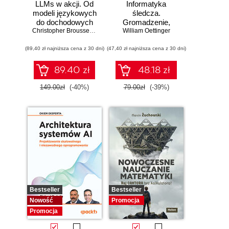
LLMs w akcji. Od
Informatyka
modeli językowych
śledcza.
do dochodowych
Gromadzenie,
produktów
Christopher Brousseau
,
Matt Sharp
William Oettinger
analiza i
zabezpieczanie
(89,40 zł najniższa cena z 30 dni)
(47,40 zł najniższa cena z 30 dni)
dowodów
elektronicznych dla
początkujących.
89.40 zł
48.18 zł
Wydanie II
149.00zł
(-40%)
79.00zł
(-39%)
Bestseller
Bestseller
Nowość
Promocja
Promocja