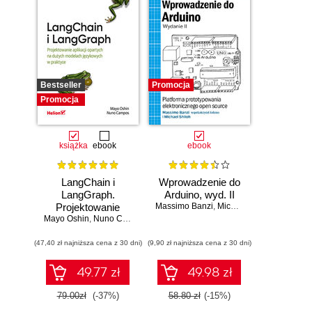
Bestseller
Promocja
Promocja
książka
ebook
ebook
LangChain i
Wprowadzenie do
LangGraph.
Arduino, wyd. II
Projektowanie
Massimo Banzi
,
Michael Shiloh
Mayo Oshin
aplikacji opartych
,
Nuno Campos
na dużych
(47,40 zł najniższa cena z 30 dni)
modelach
(9,90 zł najniższa cena z 30 dni)
językowych w
praktyce
49.77 zł
49.98 zł
79.00zł
(-37%)
58.80 zł
(-15%)