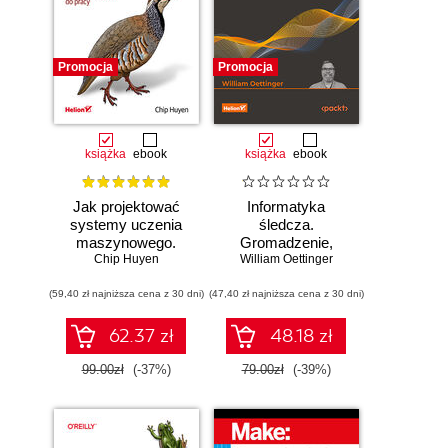
Promocja
Promocja
książka
ebook
książka
ebook
Jak projektować
Informatyka
systemy uczenia
śledcza.
maszynowego.
Gromadzenie,
Chip Huyen
Iteracyjne
William Oettinger
analiza i
tworzenie aplikacji
zabezpieczanie
(59,40 zł najniższa cena z 30 dni)
gotowych do pracy
(47,40 zł najniższa cena z 30 dni)
dowodów
elektronicznych dla
początkujących.
62.37 zł
48.18 zł
Wydanie II
99.00zł
(-37%)
79.00zł
(-39%)