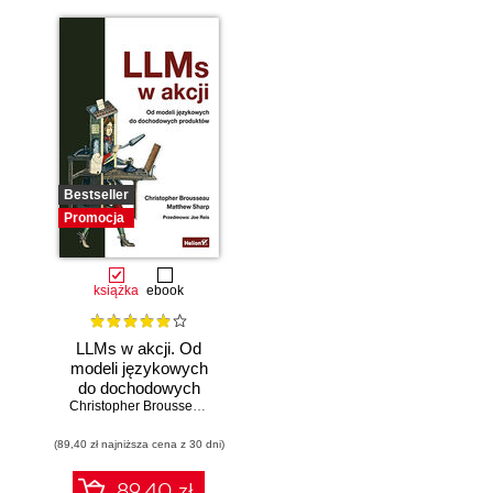
Bestseller
Promocja
książka
ebook
LLMs w akcji. Od
modeli językowych
do dochodowych
produktów
Christopher Brousseau
,
Matt Sharp
(89,40 zł najniższa cena z 30 dni)
89.40 zł