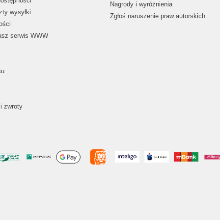
dostępności
Nagrody i wyróżnienia
zty wysyłki
Zgłoś naruszenie praw autorskich
ości
nasz serwis WWW
su
i zwroty