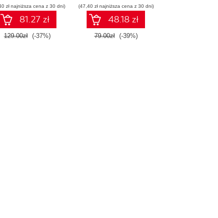
40 zł najniższa cena z 30 dni)
Wydanie IV
(47,40 zł najniższa cena z 30 dni)
początkujących.
Wydanie II
81.27 zł
48.18 zł
129.00zł
(-37%)
79.00zł
(-39%)