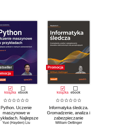
stseller
Promocja
omocja
książka
ebook
książka
ebook
Python. Uczenie
Informatyka śledcza.
maszynowe w
Gromadzenie, analiza i
zykładach. Najlepsze
zabezpieczanie
raktyki w realnych
Yuxi (Hayden) Liu
William Oettinger
dowodów
zastosowaniach.
elektronicznych dla