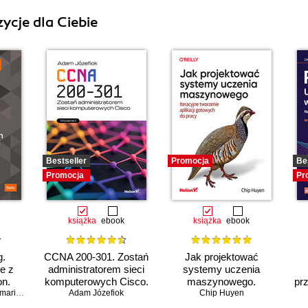
ycje dla Ciebie
Bestseller
Promocja
Be
Promocja
Pr
książka
ebook
książka
ebook
g.
CCNA 200-301. Zostań
Jak projektować
e z
administratorem sieci
systemy uczenia
on.
komputerowych Cisco.
maszynowego.
pr
cja i
 Spacagna
,
Daniel Slater
Adam Józefiok
Wydanie II
,
Peter Roelants
Iteracyjne tworzenie
Chip Huyen
p
we
aplikacji gotowych do