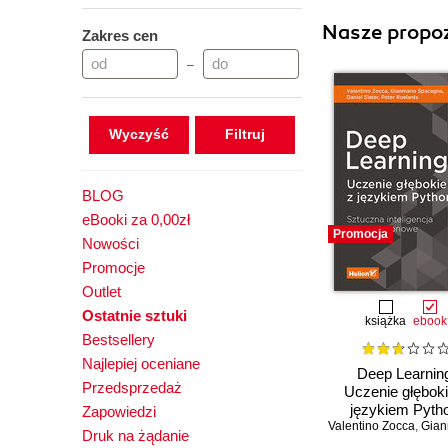
Nasze propoz
Zakres cen
–
Wyczyść
BLOG
eBooki za 0,00zł
Promocja
Nowości
Promocje
Outlet
Ostatnie sztuki
książka
ebook
Bestsellery
Najlepiej oceniane
Deep Learnin
Przedsprzedaż
Uczenie głęboki
językiem Pyth
Zapowiedzi
Valentino Zocca
Sztuczna inteligen
,
Gianmario
Druk na żądanie
sieci neurono