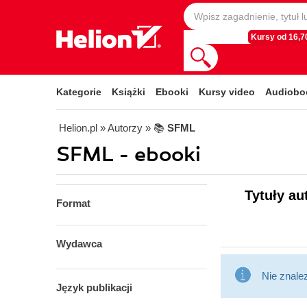
Kursy od 16,70
Kategorie
Książki
Ebooki
Kursy video
Audiobo
Helion.pl
» Autorzy
» 📚
SFML
SFML - ebooki
Tytuły au
Format
Wydawca
Nie znale
Język publikacji