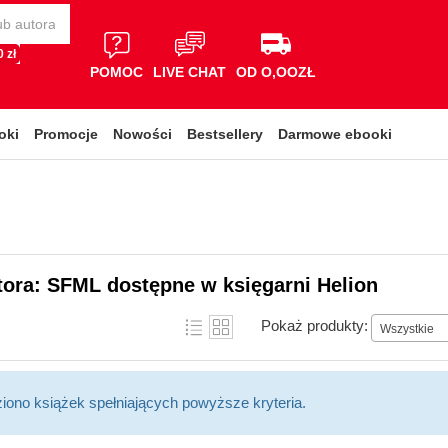
 zł
POMOC
LIVE CHAT
OD O,OOZŁ
oki
Promocje
Nowości
Bestsellery
Darmowe ebooki
tora: SFML dostępne w księgarni Helion
Pokaż produkty:
Wszystkie
ziono książek spełniających powyższe kryteria.