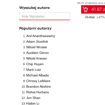
(39,50 zł najniższa cena z
Wyszukaj autora
41.87 z
79.00zł
(-47%
Popularni autorzy
Anil Ananthaswamy
Adam Józefiok
Witold Wrotek
Aurélien Géron
Witold Krieser
Chip Huyen
Mark Lutz
Michael Albada
Chrissy LeMaire
Brandon Abshire
Rishal Hurbans
Jun Shan
Haibin Li