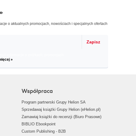
»
macje o aktualnych promocjach, nowościach i specjalnych ofertach
Zapisz
il informacje o zniżkach, promocjach
więcej »
Współpraca
Program partnerski Grupy Helion SA
Sprzedawaj książki Grupy Helion (eHelion.pl)
Zamawiaj książki do recenzji (Biuro Prasowe)
BIBLIO Ebookpoint
Custom Publishing - B2B