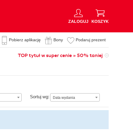
ZALOGUJ
KOSZYK
Pobierz aplikację
Bony
Podaruj prezent
TOP tytuł w super cenie » 50% taniej
Data wydania
Sortuj wg:
Data wydania