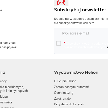
»
Subskrybuj newsletter 
Średnio raz w tygodniu dostaniesz infor
dla subskrybentów newslettera.
Daj nam znać.
*
Chcę otrzymywać na podany e-ma
u nas pojawił.
oraz nowościach wydawniczych.
nia
Wydawnictwo Helion
mocy
O Grupie Helion
dla niewidomych,
Zostań naszym autorem!
ych i niesłyszących
Oceń książkę
klepu
Zgłoś erratę
ywatności
Przykłady do książek