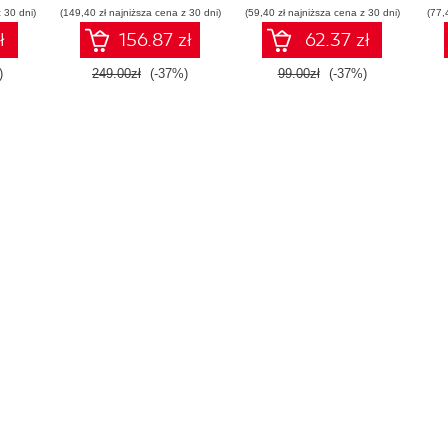
 30 dni)
(149,40 zł najniższa cena z 30 dni)
(59,40 zł najniższa cena z 30 dni)
pracy
(77,
ł
156.87 zł
62.37 zł
)
249.00zł
(-37%)
99.00zł
(-37%)