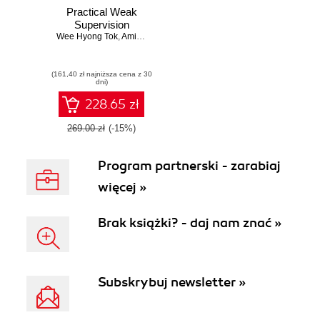
Practical Weak
Supervision
Wee Hyong Tok
,
Amit Bahree
,
Senja Filipi
(161,40 zł najniższa cena z 30
dni)
228.65 zł
269.00 zł
(-15%)
Program partnerski - zarabiaj
więcej »
Brak książki? - daj nam znać »
Subskrybuj newsletter »