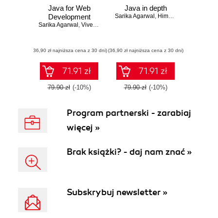
Java for Web
Java in depth
Development
Sarika Agarwal
,
Himani Bansal
Sarika Agarwal
,
Vivek Gupta
(36,90 zł najniższa cena z 30 dni)
(36,90 zł najniższa cena z 30 dni)
71.91 zł
71.91 zł
79.90 zł
(-10%)
79.90 zł
(-10%)
Program partnerski - zarabiaj
więcej »
Brak książki? - daj nam znać »
Subskrybuj newsletter »