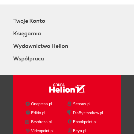
Twoje Konto
Księgarnia
Wydawnictwo Helion
Współpraca
Onepress.pl
Sensus.pl
Editio.pl
DlaBystrzakow.pl
Bezdroza.pl
Ebookpoint.pl
Videopoint.pl
Beya.pl