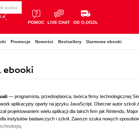
 zł
POMOC
LIVE CHAT
OD O,OOZŁ
oki
Promocje
Nowości
Bestsellery
Darmowe ebooki
, ebooki
uali
— programista, przedsiębiorca, twórca firmy technologicznej S
work aplikacyjny oparty na języku JavaScript. Obecnie autor szkol
zał projektowaniem wielu aplikacji dla takich firm jak Nintendo, Ma
 dla instytutów badawczych i szkół. Zawsze szuka nowych sposobów
echnologią.