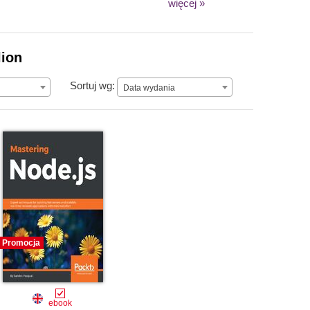
więcej »
lion
Data wydania
Sortuj wg:
Data wydania
Promocja
ebook