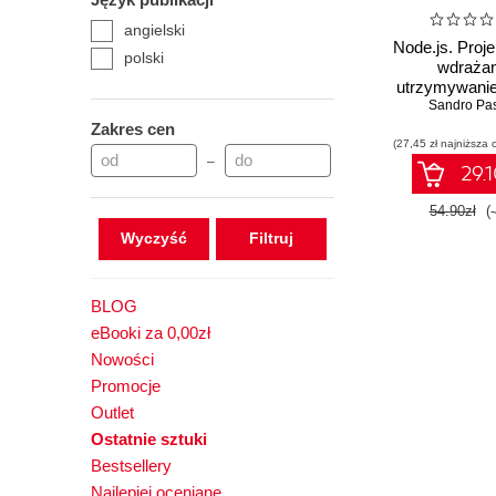
angielski
Node.js. Proj
polski
wdrażan
utrzymywanie 
Sandro Pas
Zakres cen
(27,45 zł najniższa 
–
29.1
54.90zł
(
Wyczyść
BLOG
eBooki za 0,00zł
Nowości
Promocje
Outlet
Ostatnie sztuki
Bestsellery
Najlepiej oceniane