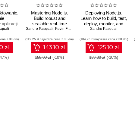
ektowanie,
Mastering Node.js.
Deploying Node.js.
ie i
Build robust and
Learn how to build, test,
aplikacji
scalable real-time
deploy, monitor, and
quali
Sandro Pasquali
server-side web
,
Kevin Faaborg
maintain your Node.js
Sandro Pasquali
applications efficiently -
applications at scale
cena z 30 dni)
(119,25 zł najniższa cena z 30 dni)
Second Edition
(104,25 zł najniższa cena z 30 dni)
0 zł
143.10 zł
125.10 zł
-47%)
159.00 zł
(-10%)
139.00 zł
(-10%)