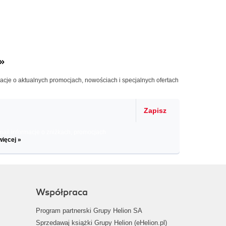
»
macje o aktualnych promocjach, nowościach i specjalnych ofertach
Zapisz
il informacje o zniżkach, promocjach
więcej »
Współpraca
Program partnerski Grupy Helion SA
Sprzedawaj książki Grupy Helion (eHelion.pl)