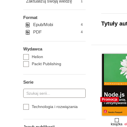
Zaktualizuj swoją wiedzę
1
Format
Tytuły au
Epub/Mobi
4
PDF
4
Wydawca
Helion
Packt Publishing
Serie
Promocja
Technologia i rozwiązania
książka
e
Język publikacji