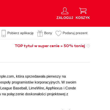
ZALOGUJ
KOSZYK
Pobierz aplikację
Bony
Podaruj prezent
TOP tytuł w super cenie » 50% taniej
imple.com, która sprzedawała pierwszy na
i zespoły programistów korporacyjnych. W swoim
jor League Baseball, LimeWire, AppNexus i Conde
 na połączenie doskonałości projektowej z