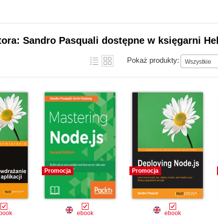
tora: Sandro Pasquali dostępne w księgarni He
Pokaż produkty:
Wszystkie
Promocja
Promocja
book
ebook
ebook