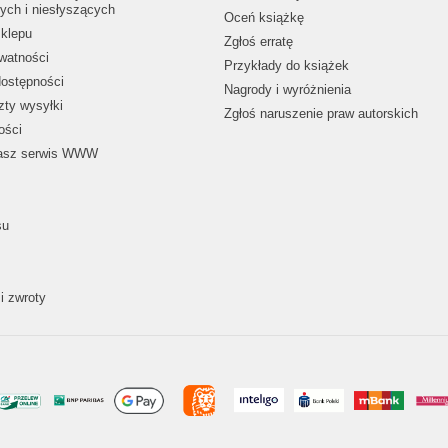
ych i niesłyszących
Oceń książkę
klepu
Zgłoś erratę
ywatności
Przykłady do książek
dostępności
Nagrody i wyróżnienia
zty wysyłki
Zgłoś naruszenie praw autorskich
ości
nasz serwis WWW
su
i zwroty