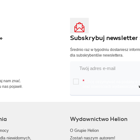
»
Subskrybuj newsletter 
Średnio raz w tygodniu dostaniesz infor
dla subskrybentów newslettera.
Daj nam znać.
*
Chcę otrzymywać na podany e-ma
u nas pojawił.
oraz nowościach wydawniczych.
nia
Wydawnictwo Helion
mocy
O Grupie Helion
dla niewidomych,
Zostań naszym autorem!