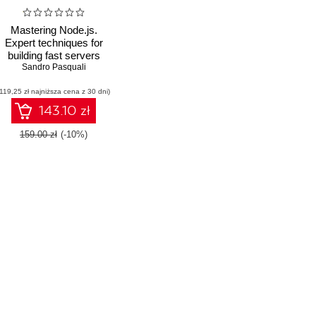
Mastering Node.js.
Expert techniques for
building fast servers
and scalable, real-time
Sandro Pasquali
network applications
(119,25 zł najniższa cena z 30 dni)
with minimal effort
143.10 zł
159.00 zł
(-10%)