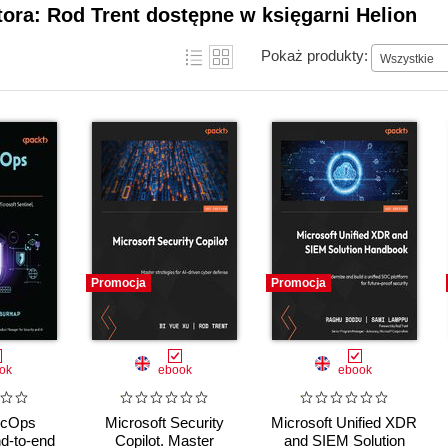
tora: Rod Trent dostępne w księgarni Helion
Pokaż produkty:
Wszystkie
Promocja
Promocja
ok
ebook
ebook
ecOps
Microsoft Security
Microsoft Unified XDR
d-to-end
Copilot. Master
and SIEM Solution