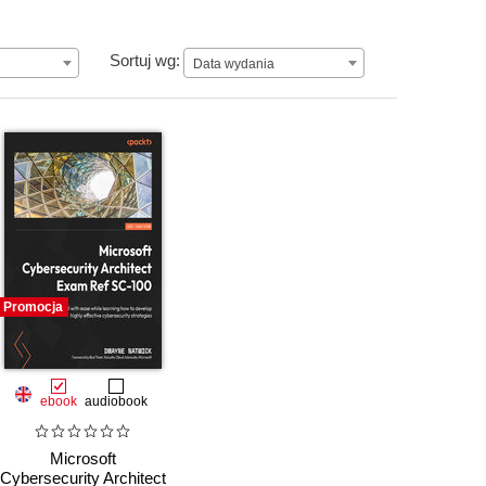
Data wydania
Sortuj wg:
Data wydania
Promocja
ebook
audiobook
Microsoft
Cybersecurity Architect