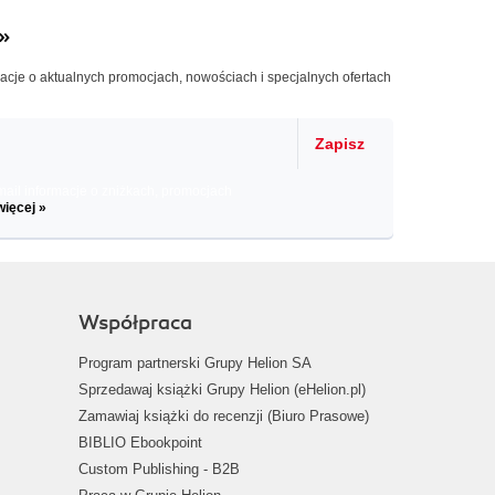
»
macje o aktualnych promocjach, nowościach i specjalnych ofertach
Zapisz
il informacje o zniżkach, promocjach
więcej »
Współpraca
Program partnerski Grupy Helion SA
Sprzedawaj książki Grupy Helion (eHelion.pl)
Zamawiaj książki do recenzji (Biuro Prasowe)
BIBLIO Ebookpoint
Custom Publishing - B2B