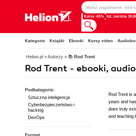
Kursy -65%
Inż. zwrotna 39,90
Kategorie
Książki
Ebooki
Kursy video
Audiobo
Helion.pl
» Autorzy
» 📚
Rod Trent
Rod Trent - ebooki, audi
Podkategorie:
Rod Trent is 
Sztuczna inteligencja
years and has 
Cyberbezpieczeństwo i
does truly ex
hacking
and teaching A
DevOps
Format