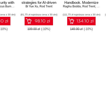
urity with
strategies for AI-driven
Handbook. Modernize
ntinel,
cus Burnap
,
Rod Trent
Bi Yue Xu
cyber defense
,
Rod Trent
Raghu Boddu
and build a unified SOC
,
Rod Trent
,
Sami 
DR, and
platform for future-proof
 cena z 30 dni)
opilot
(81,75 zł najniższa cena z 30 dni)
(111,75 zł najniższa cena z 30 dni)
security
10 zł
98.10 zł
134.10 zł
(-10%)
109.00 zł
(-10%)
149.00 zł
(-10%)