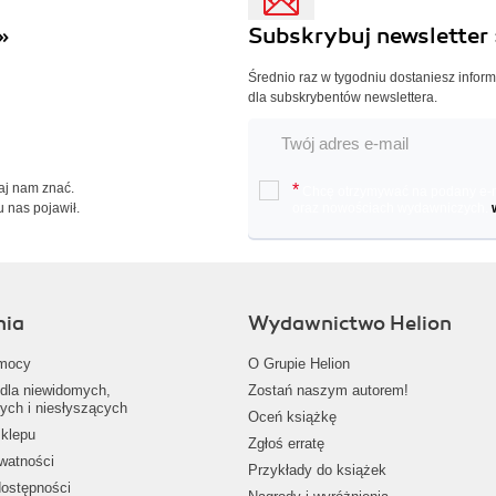
»
Subskrybuj newsletter 
Średnio raz w tygodniu dostaniesz infor
dla subskrybentów newslettera.
Daj nam znać.
*
Chcę otrzymywać na podany e-ma
u nas pojawił.
oraz nowościach wydawniczych.
nia
Wydawnictwo Helion
mocy
O Grupie Helion
dla niewidomych,
Zostań naszym autorem!
ych i niesłyszących
Oceń książkę
klepu
Zgłoś erratę
ywatności
Przykłady do książek
dostępności