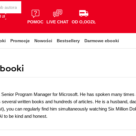
 zł
POMOC
LIVE CHAT
OD O,OOZŁ
oki
Promocje
Nowości
Bestsellery
Darmowe ebooki
obooki
a Senior Program Manager for Microsoft. He has spoken many times
several written books and hundreds of articles. He is a husband, dad,
ist), you can regularly find him simultaneously watching Six Million 
I to be kind and honest.