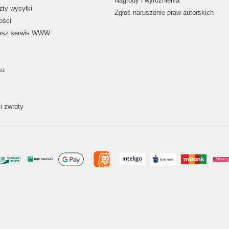
Nagrody i wyróżnienia
zty wysyłki
Zgłoś naruszenie praw autorskich
ości
nasz serwis WWW
su
i zwroty