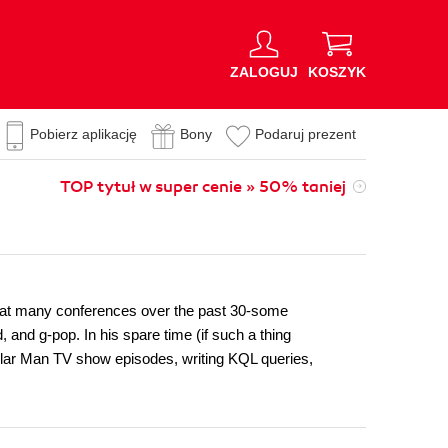
ZALOGUJ
KOSZYK
Pobierz aplikację
Bony
Podaruj prezent
TOP tytuł w super cenie » 50% taniej
 at many conferences over the past 30-some
 and g-pop. In his spare time (if such a thing
Dollar Man TV show episodes, writing KQL queries,