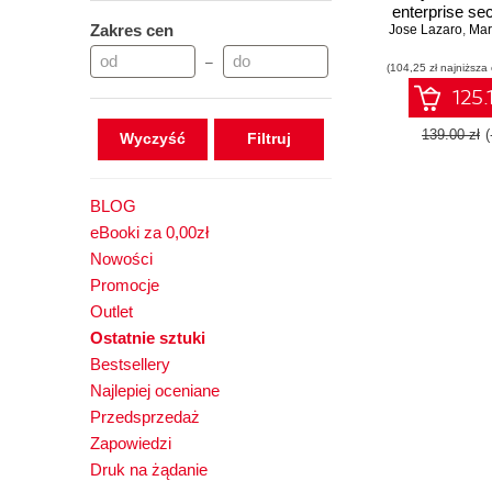
enterprise sec
Zakres cen
Jose Lazaro
Microsoft Se
,
Mar
Defender X
–
(104,25 zł najniższa
Security C
125.
139.00 zł
Wyczyść
BLOG
eBooki za 0,00zł
Nowości
Promocje
Outlet
Ostatnie sztuki
Bestsellery
Najlepiej oceniane
Przedsprzedaż
Zapowiedzi
Druk na żądanie