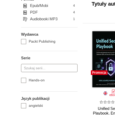
Tytuły au
Epub/Mobi
4
PDF
4
Audiobooki MP3
1
Wydawca
Packt Publishing
Serie
Promocja
Hands-on
ebo
Język publikacji
angielski
Unified S
Playbook. En