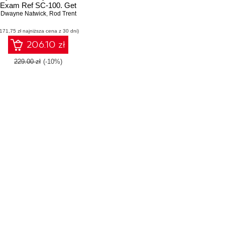
Exam Ref SC-100. Get
Lamppu
certified with ease while
Dwayne Natwick
,
Rod Trent
learning how to develop
(171,75 zł najniższa cena z 30 dni)
highly effective
cybersecurity
206.10 zł
strategies
229.00 zł
(-10%)