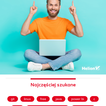
Najczęściej szukane
git
linux
free
java
power bi
c