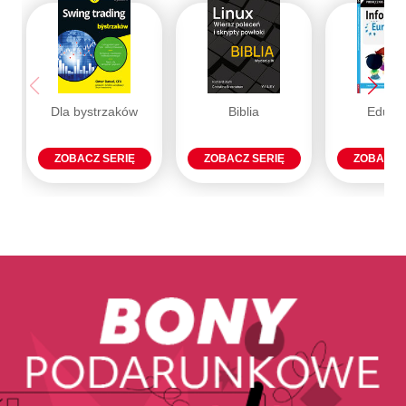
Dla bystrzaków
Biblia
Eduka
ZOBACZ SERIĘ
ZOBACZ SERIĘ
ZOBACZ 