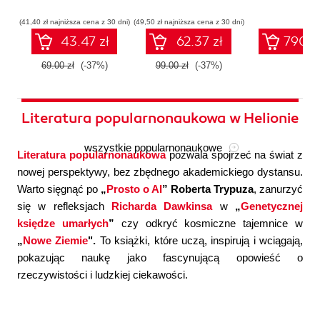
współczesnej
systemów
konfigura
sztucznej
wieloagentowych
(41,40 zł najniższa cena z 30 dni)
(49,50 zł najniższa cena z 30 dni)
inteligencji
43.47 zł
62.37 zł
790.0
69.00 zł
(-37%)
99.00 zł
(-37%)
Literatura popularnonaukowa w Helionie
wszystkie popularnonaukowe
Literatura popularnonaukowa
pozwala spojrzeć na świat z
nowej perspektywy, bez zbędnego akademickiego dystansu.
Warto sięgnąć po
„
Prosto o AI
” Roberta Trypuza
, zanurzyć
się w refleksjach
Richarda Dawkinsa
w
„
Genetycznej
księdze umarłych
”
czy odkryć kosmiczne tajemnice w
„
Nowe Ziemie
".
To książki, które uczą, inspirują i wciągają,
pokazując naukę jako fascynującą opowieść o
rzeczywistości i ludzkiej ciekawości.