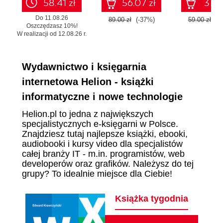
58.41 zł
56.07 zł
37.17
Do 11.08.26
89.00 zł
(-37%)
59.00 zł
(-
Oszczędzasz 10%!
W realizacji od 12.08.26 r.
Wydawnictwo i księgarnia
internetowa Helion - książki
informatyczne i nowe technologie
Helion.pl to jedna z największych
specjalistycznych e-księgarni w Polsce.
Znajdziesz tutaj najlepsze książki, ebooki,
audiobooki i kursy video dla specjalistów
całej branży IT - m.in. programistów, web
developerów oraz grafików. Należysz do tej
grupy? To idealnie miejsce dla Ciebie!
Książka tygodnia