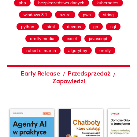
php
bezpieczeństwo danych
kubernetes
windows 8.1
azure
pwn
string
python
html
devops
go
sql
oreilly media
excel
javascript
robert c. martin
algorytmy
oreilly
Early Release
Przedsprzedaż
/
/
Zapowiedzi