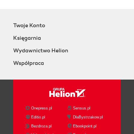
Twoje Konto
Księgarnia
Wydawnictwo Helion
Współpraca
Onepress.pl
Sensus.pl
Editio.pl
DlaBystrzakow.pl
Bezdroza.pl
Ebookpoint.pl