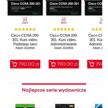
kurs
kurs
kurs
Cisco CCNA 200-
Cisco CCNA 200-
Cisco CCNA
301. Kurs video.
301. Kurs video.
301. Kurs v
Podstawy sieci
Administrowanie
Administro
komputerowych i
Adam Józefiok
urządzeniami Cisco
Adam Józefiok
bezpieczeń
Adam Józef
konfiguracji
sieci
790.00 zł
790.00 zł
790.0
Najlepsze serie wydawnicze