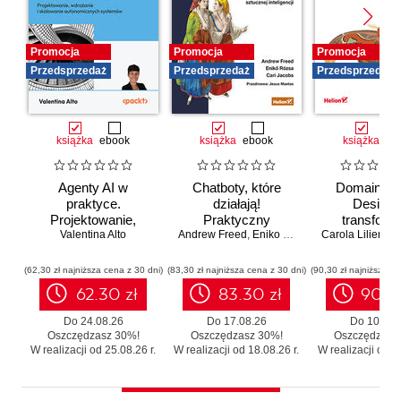
Promocja
Promocja
Promocja
Przedsprzedaż
Przedsprzedaż
Przedsprzedaż
książka
ebook
książka
ebook
książka
eb
Agenty AI w
Chatboty, które
Domain-Dr
praktyce.
działają!
Design 
Projektowanie,
Praktyczny
transforma
wdrażanie i
Valentina Alto
Andrew Freed
przewodnik po
,
Eniko Rozsa
,
Cari Jacobs
Carola Lilientha
systemó
skalowanie
konwersacyjnej
Skutecz
autonomicznych
sztucznej
moderniza
(62,30 zł najniższa cena z 30 dni)
(83,30 zł najniższa cena z 30 dni)
(90,30 zł najniższa ce
systemów
inteligencji
legacy b
62.30 zł
83.30 zł
90.3
zbędnego r
Do 24.08.26
Do 17.08.26
Do 10.08.
Oszczędzasz 30%!
Oszczędzasz 30%!
Oszczędzasz
W realizacji od 25.08.26 r.
W realizacji od 18.08.26 r.
W realizacji od 11