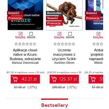
Nowość
Bestseller
Nowość
Promocja
Nowość
Promocja
Promocja
książka
ebook
książka
ebook
książka
eb
Aplikacje cloud-
Uczenie
Arduino. 
native w Azure.
maszynowe z
projektów, 
Budowa, wdrażanie
użyciem Scikit-
naprawdę dz
i bezpieczeństwo
Mariusz Dworniczak
Learn i PyTorch.
Aurélien Géron
Witold Wro
Koncepcje,
narzędzia i techniki
(67,00 zł najniższa cena z 30 dni)
(139,30 zł najniższa cena z 30
(34,20 zł najniższa ce
dni)
umożliwiające
42.21 zł
125.37 zł
35.91
konstruowanie
inteligentnych
67.00 zł
(-37%)
199.00 zł
(-37%)
57.00 zł
(-
systemów
Bestsellery