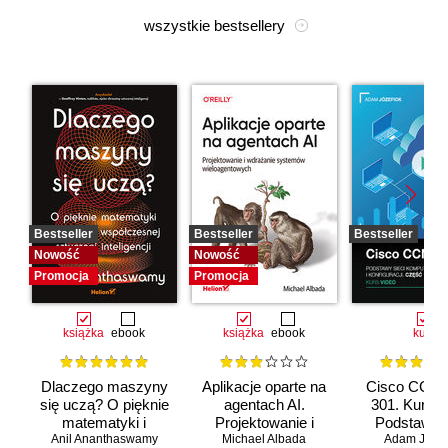
wszystkie bestsellery
Bestseller
Bestseller
Bestseller
Nowość
Nowość
Promocja
Promocja
książka
ebook
książka
ebook
kurs
Dlaczego maszyny
Aplikacje oparte na
Cisco CCNA
się uczą? O pięknie
agentach AI.
301. Kurs v
matematyki i
Projektowanie i
Podstawy s
Anil Ananthaswamy
działaniu
Michael Albada
wdrażanie
komputerow
Adam Józef