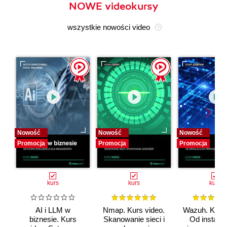
NOWE videokursy
wszystkie nowości video
Nowość
Nowość
Nowość
Promocja
Promocja
Promocja
kurs
kurs
kurs
AI i LLM w
Nmap. Kurs video.
Wazuh. Kurs 
biznesie. Kurs
Skanowanie sieci i
Od instalac