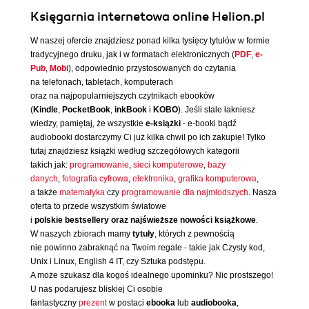
Księgarnia internetowa online Helion.pl
W naszej ofercie znajdziesz ponad kilka tysięcy tytułów w formie
tradycyjnego druku, jak i w formatach elektronicznych (
PDF
,
e-
Pub
,
Mobi
), odpowiednio przystosowanych do czytania
na telefonach, tabletach, komputerach
oraz na najpopularniejszych czytnikach ebooków
(
Kindle
,
PocketBook
,
inkBook
i
KOBO
). Jeśli stale łakniesz
wiedzy, pamiętaj, że wszystkie
e-książki
- e-booki bądź
audiobooki dostarczymy Ci już kilka chwil po ich zakupie! Tylko
tutaj znajdziesz książki według szczegółowych kategorii
takich jak:
programowanie
,
sieci komputerowe
,
bazy
danych
,
fotografia cyfrowa
,
elektronika
,
grafika komputerowa
,
a także
matematyka
czy
programowanie dla najmłodszych
. Nasza
oferta to przede wszystkim światowe
i
polskie bestsellery oraz najświeższe nowości książkowe
.
W naszych zbiorach mamy
tytuły
, których z pewnością
nie powinno zabraknąć na Twoim regale - takie jak Czysty kod,
Unix i Linux, English 4 IT, czy Sztuka podstępu.
A może szukasz dla kogoś idealnego upominku? Nic prostszego!
U nas podarujesz bliskiej Ci osobie
fantastyczny
prezent
w postaci
ebooka
lub
audiobooka
,