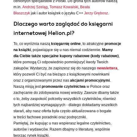
cenionych specjalistów z Polski. Do grona tych autorów należą
m.in.
Andrzej Szeląg
,
Tomasz Kowalski
,
Beata
Błaszczyk
jak i autor książek o języku C++
Jerzy Grębosz
.
Dlaczego warto zaglądać do księgarni
internetowej Helion.pl?
To, co wyróżnia naszą
księgarnię online
, to atrakcyjne
promocje
na książki
, pojawiające się u nas niemal codziennie.
Mamy
dla Ciebie także specjalne kupony rabatowe (kody rabatowe)
,
które pomogą Ci odpowiednio pomniejszyć kwoty Twoich
zakupów. Wystarczy, że zapiszesz się do naszego
newslettera
,
który pozwoli Ci być na bieżąco z książkowymi nowinkami
oraz z organizowanymi przez nas
akcjami promocyjnymi
.
Naszą misją jest
promowanie czytelnictwa
w Polsce oraz
zachęcanie do zdobywania nowej wiedzy. Zawsze dbamy także
o to, żeby zaspokoić potrzeby wszystkich czytelników, również
tych najbardziej wymagających - dlatego dokładamy wszelkich
starań, aby nasz oferta była często aktualizowana o bogate
w treści fachowe poradniki oraz podręczniki.
Pamiętaj, że kupując u nas wspierasz legalne czytelnictwo,
autorów i wydawców. Razem dbajmy o literaturę, wspólnie
tworząc rynek książki.