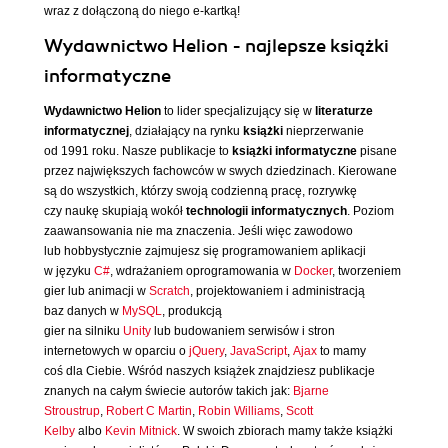
wraz z dołączoną do niego e-kartką!
Wydawnictwo Helion - najlepsze książki
informatyczne
Wydawnictwo Helion
to lider specjalizujący się w
literaturze
informatycznej
, działający na rynku
książki
nieprzerwanie
od 1991 roku. Nasze publikacje to
książki informatyczne
pisane
przez największych fachowców w swych dziedzinach. Kierowane
są do wszystkich, którzy swoją codzienną pracę, rozrywkę
czy naukę skupiają wokół
technologii informatycznych
. Poziom
zaawansowania nie ma znaczenia. Jeśli więc zawodowo
lub hobbystycznie zajmujesz się programowaniem aplikacji
w języku
C#
, wdrażaniem oprogramowania w
Docker
, tworzeniem
gier lub animacji w
Scratch
, projektowaniem i administracją
baz danych w
MySQL
, produkcją
gier na silniku
Unity
lub budowaniem serwisów i stron
internetowych w oparciu o
jQuery
,
JavaScript
,
Ajax
to mamy
coś dla Ciebie. Wśród naszych książek znajdziesz publikacje
znanych na całym świecie autorów takich jak:
Bjarne
Stroustrup
,
Robert C Martin
,
Robin Williams
,
Scott
Kelby
albo
Kevin Mitnick
. W swoich zbiorach mamy także książki