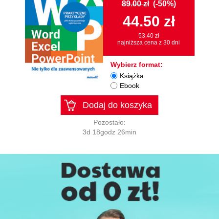
89.00 zł
(-50%)
44.50 zł
53.40 zł
najniższa cena z 30 dni
Wybierz format:
Książka
Ebook
Dodaj do koszyka
Pozostało:
3d 18godz 26min