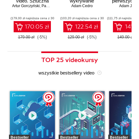
video. Sztuczna
wykrywanie
pierwszych a
Artur Gorczyński
inteligencja dla
,
Paweł Rachwał
Adam Cedro
zagrożeń
Adam Józef
menadżerów
(179,00 zł najniższa cena z 30
(103,20 zł najniższa cena z 30
(111,75 zł najniższa c
dni)
dni)
170.05 zł
122.54 zł
141.5
179.00 zł
(-5%)
129.00 zł
(-5%)
149.00 zł
(
TOP 25 videokursy
wszystkie bestsellery video
Bestseller
Bestseller
Bestseller