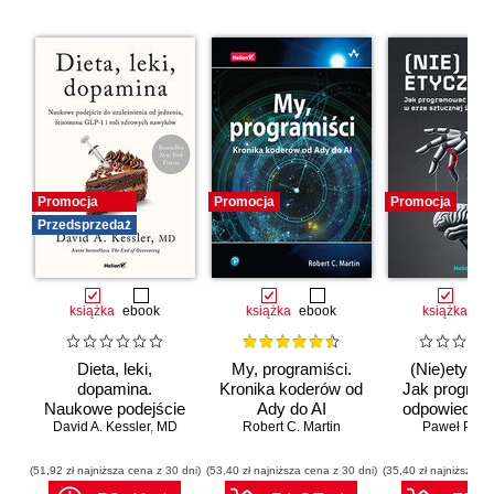
Promocja
Promocja
Promocja
Przedsprzedaż
książka
ebook
książka
ebook
książka
eb
Dieta, leki,
My, programiści.
(Nie)etyczn
dopamina.
Kronika koderów od
Jak progra
Naukowe podejście
Ady do AI
odpowiedzia
do uzależnienia od
David A. Kessler
,
MD
Robert C. Martin
erze sztuc
Paweł Półto
jedzenia, fenomenu
inteligenc
GLP-1 i roli
(51,92 zł najniższa cena z 30 dni)
(53,40 zł najniższa cena z 30 dni)
(35,40 zł najniższa ce
zdrowych nawyków