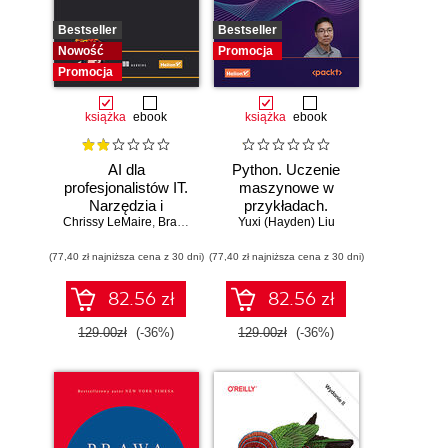
Bestseller
Bestseller
Nowość
Promocja
Promocja
książka
ebook
książka
ebook
AI dla
Python. Uczenie
profesjonalistów IT.
maszynowe w
Narzędzia i
przykładach.
Chrissy LeMaire
techniki
,
Brandon Abshire
Najlepsze praktyki
Yuxi (Hayden) Liu
zwiększające
w realnych
(77,40 zł najniższa cena z 30 dni)
produktywność
(77,40 zł najniższa cena z 30 dni)
zastosowaniach.
Wydanie IV
82.56 zł
82.56 zł
129.00zł
(-36%)
129.00zł
(-36%)