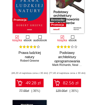
Promocja
Bestseller
Promocja
książka
ebook
audiobook
książka
ebook
Prawa ludzkiej
Podstawy
natury
architektury
Robert Greene
oprogramowania
Mark Richards
dla inżynierów.
,
Neal Ford
Wydanie II
(46,20 zł najniższa cena z 30 dni)
(77,40 zł najniższa cena z 30 dni)
49.28 zł
82.56 zł
77.00zł
(-36%)
129.00zł
(-36%)