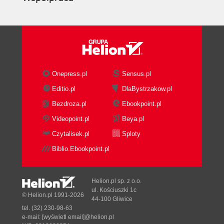
Onepress.pl
Sensus.pl
Editio.pl
DlaBystrzakow.pl
Bezdroza.pl
Ebookpoint.pl
Videopoint.pl
Beya.pl
Czytalisek.pl
Sploty
Biblio.Ebookpoint.pl
Helion.pl sp. z o.o.
ul. Kościuszki 1c
© Helion.pl 1991-2026
44-100 Gliwice
tel. (32) 230-98-63
e-mail:
[wyświetl email]@helion.pl