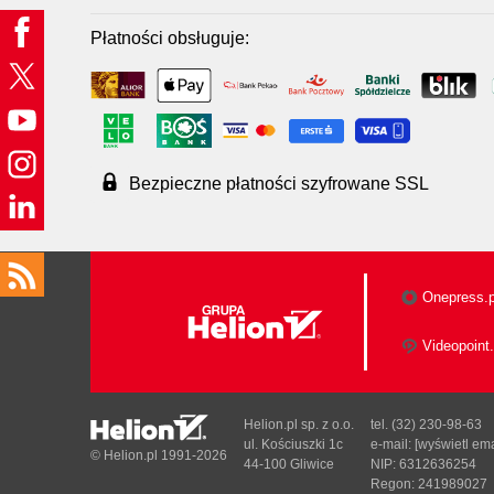
Płatności obsługuje:
Bezpieczne płatności szyfrowane SSL
Onepress.p
Videopoint.
Helion.pl sp. z o.o.
tel. (32) 230-98-63
ul. Kościuszki 1c
e-mail:
[wyświetl ema
© Helion.pl 1991-2026
44-100 Gliwice
NIP: 6312636254
Regon: 241989027