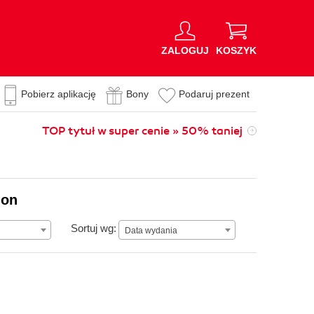
ZALOGUJ
KOSZYK
Pobierz aplikację
Bony
Podaruj prezent
TOP tytuł w super cenie » 50% taniej
ion
Data wydania
Sortuj wg:
Data wydania