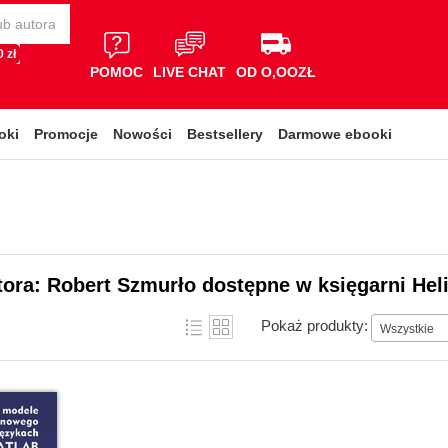
 zł
POMOC
LIVE CHAT
OD O,OOZŁ
oki
Promocje
Nowości
Bestsellery
Darmowe ebooki
tora: Robert Szmurło dostępne w księgarni Hel
Pokaż produkty:
Wszystkie