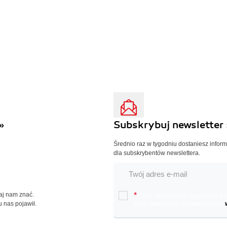
»
Subskrybuj newsletter 
Średnio raz w tygodniu dostaniesz infor
dla subskrybentów newslettera.
Daj nam znać.
*
Chcę otrzymywać na podany e-ma
u nas pojawił.
oraz nowościach wydawniczych.