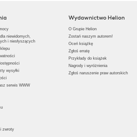
nia
Wydawnictwo Helion
mocy
O Grupie Helion
dla niewidomych,
Zostań naszym autorem!
ych i niesłyszących
Oceń książkę
klepu
Zgłoś erratę
ywatności
Przykłady do książek
dostępności
Nagrody i wyróżnienia
zty wysyłki
Zgłoś naruszenie praw autorskich
ości
nasz serwis WWW
su
i zwroty