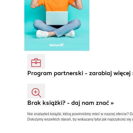
Program partnerski - zarabiaj więcej 
Brak książki? - daj nam znać »
Nie znalazłeś książki, którą powinniśmy mieć w naszej ofercie? 
Dołożymy wszelkich starań, by wskazany tytuł jak najszybciej się 