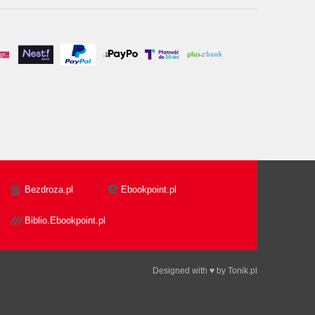
Bezdroza.pl
Ebookpoint.pl
Biblio.Ebookpoint.pl
Designed with ♥ by
Tonik.pl