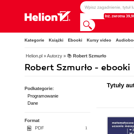
Inż. zwrotna 39,90
Kategorie
Książki
Ebooki
Kursy video
Audiobo
Helion.pl
» Autorzy
» 📚
Robert Szmurło
Robert Szmurło - ebooki
Tytuły au
Podkategorie:
Programowanie
Dane
Format
PDF
1