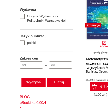
Wydawca
Oficyna Wydawnicza
Politechniki Warszawskiej
Promocja
Język publikacji
polski
eboo
Zakres cen
Matematyczn
uczenia mas
–
w językach 
Stanisław Osows
PYTH
(32,40 zł najniższa 
Wyczyść
34.8
41.00 zł
(
BLOG
eBooki za 0,00zł