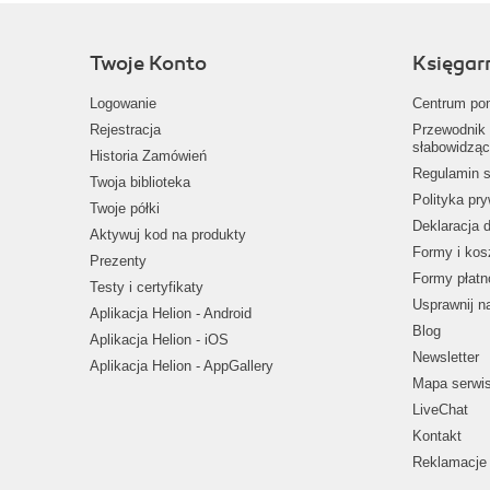
Twoje Konto
Księgar
Logowanie
Centrum po
Rejestracja
Przewodnik 
słabowidząc
Historia Zamówień
Regulamin s
Twoja biblioteka
Polityka pr
Twoje półki
Deklaracja 
Aktywuj kod na produkty
Formy i kos
Prezenty
Formy płatn
Testy i certyfikaty
Usprawnij 
Aplikacja Helion - Android
Blog
Aplikacja Helion - iOS
Newsletter
Aplikacja Helion - AppGallery
Mapa serwi
LiveChat
Kontakt
Reklamacje 