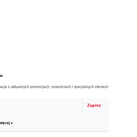
»
macje o aktualnych promocjach, nowościach i specjalnych ofertach
Zapisz
il informacje o zniżkach, promocjach
więcej »