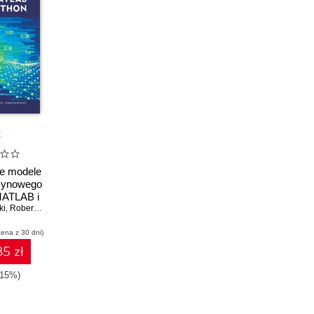
k
e modele
zynowego
MATLAB i
ki
ON
,
Robert Szmurło
cena z 30 dni)
5 zł
-15%)