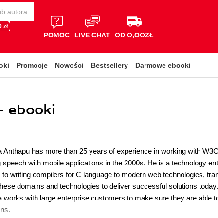
 zł
POMOC
LIVE CHAT
OD O,OOZŁ
oki
Promocje
Nowości
Bestsellery
Darmowe ebooki
- ebooki
 Anthapu has more than 25 years of experience in working with W3C 
ing speech with mobile applications in the 2000s. He is a technology 
s to writing compilers for C language to modern web technologies, tra
these domains and technologies to deliver successful solutions today.
 works with large enterprise customers to make sure they are able to
ns.