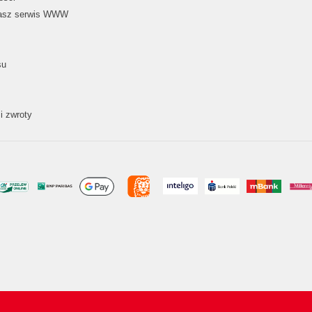
nasz serwis WWW
su
i zwroty