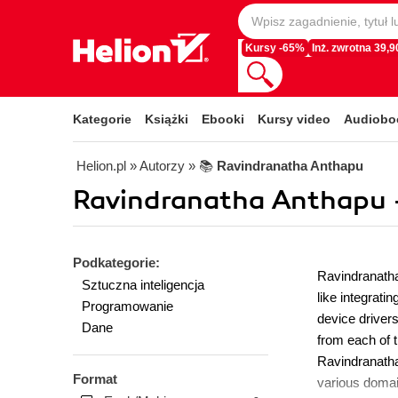
Kursy -65%
Inż. zwrotna 39,90
Kategorie
Książki
Ebooki
Kursy video
Audiobo
Helion.pl
» Autorzy
» 📚
Ravindranatha Anthapu
Ravindranatha Anthapu 
Podkategorie:
Ravindranatha
Sztuczna inteligencja
like integrat
Programowanie
device driver
Dane
from each of 
Ravindranatha
Format
various domai