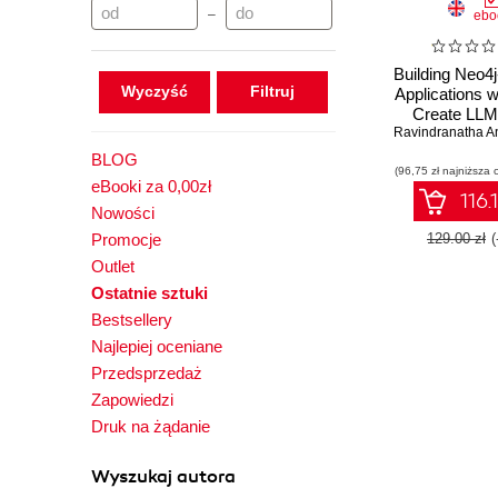
–
ebo
Building Neo4
Wyczyść
Applications 
Create LLM
Ravindranatha A
search 
recommend
BLOG
(96,75 zł najniższa 
application
eBooki za 0,00zł
Haystack, Lan
116.
Nowości
and Spri
Promocje
129.00 zł
Outlet
Ostatnie sztuki
Bestsellery
Najlepiej oceniane
Przedsprzedaż
Zapowiedzi
Druk na żądanie
Wyszukaj autora