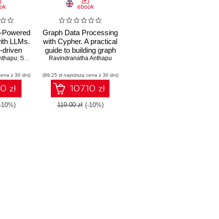
ok
ebook
j-Powered
Graph Data Processing
with LLMs.
with Cypher. A practical
-driven
guide to building graph
nthapu
and
,
Siddhant Agarwal
traversal queries using
Ravindranatha Anthapu
,
Dr. Jim Webber
,
Dr. Julian Risch
ations
the Cypher syntax on
cena z 30 dni)
s with
(89,25 zł najniższa cena z 30 dni)
Neo4j
gChain4j,
10 zł
107.10 zł
ng AI
(-10%)
119.00 zł
(-10%)