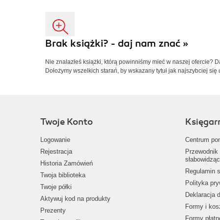
Brak książki? - daj nam znać »
Nie znalazłeś książki, którą powinniśmy mieć w naszej ofercie? 
Dołożymy wszelkich starań, by wskazany tytuł jak najszybciej się 
Twoje Konto
Księgar
Logowanie
Centrum po
Rejestracja
Przewodnik 
słabowidząc
Historia Zamówień
Regulamin s
Twoja biblioteka
Polityka pr
Twoje półki
Deklaracja 
Aktywuj kod na produkty
Formy i kos
Prezenty
Formy płatn