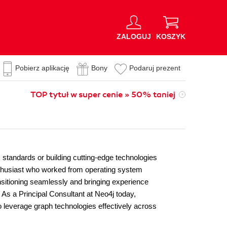
ZALOGUJ
KOSZYK
Pobierz aplikację
Bony
Podaruj prezent
TOP tytuł w super cenie » 50% taniej
standards or building cutting-edge technologies
enthusiast who worked from operating system
nsitioning seamlessly and bringing experience
 As a Principal Consultant at Neo4j today,
 leverage graph technologies effectively across