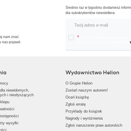
Średnio raz w tygodniu dostaniesz infor
dla subskrybentów newslettera.
Daj nam znać.
*
Chcę otrzymywać na podany e-ma
u nas pojawił.
oraz nowościach wydawniczych.
nia
Wydawnictwo Helion
mocy
O Grupie Helion
dla niewidomych,
Zostań naszym autorem!
ych i niesłyszących
Oceń książkę
klepu
Zgłoś erratę
ywatności
Przykłady do książek
dostępności
Nagrody i wyróżnienia
zty wysyłki
Zgłoś naruszenie praw autorskich
ości