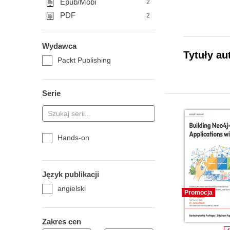
Epub/Mobi
2
PDF
2
Wydawca
Tytuły au
Packt Publishing
Serie
Hands-on
Język publikacji
angielski
Promocja
Zakres cen