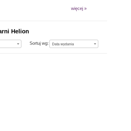
więcej »
rni Helion
Data wydania
Sortuj wg:
Data wydania