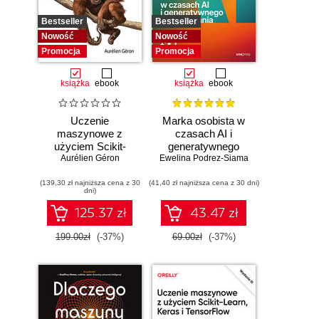
Bestseller
Bestseller
Nowość
Nowość
Promocja
Promocja
książka
ebook
książka
ebook
Uczenie
Marka osobista w
maszynowe z
czasach AI i
użyciem Scikit-
generatywnego
Learn i PyTorch.
Aurélien Géron
Ewelina Podrez-Siama
wyszukiwania
Koncepcje,
(139,30 zł najniższa cena z 30
narzędzia i techniki
(41,40 zł najniższa cena z 30 dni)
dni)
umożliwiające
konstruowanie
125.37 zł
43.47 zł
inteligentnych
systemów
199.00zł
(-37%)
69.00zł
(-37%)