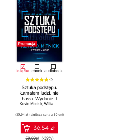
Promocja
książka
ebook
audiobook
Sztuka podstępu.
Łamałem ludzi, nie
hasła. Wydanie II
Kevin Mitnick
,
William L. Simon
(35,94 zł najniższa cena z 30 dni)
36.54 zł
59.90zł
(-39%)