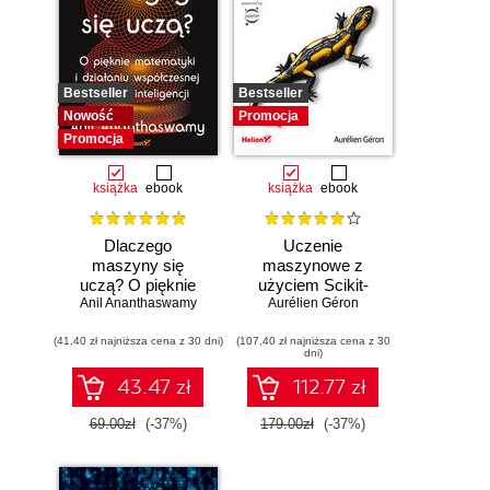
Bestseller
Bestseller
Nowość
Promocja
Promocja
książka
ebook
książka
ebook
Dlaczego
Uczenie
maszyny się
maszynowe z
uczą? O pięknie
użyciem Scikit-
Anil Ananthaswamy
matematyki i
Learn, Keras i
Aurélien Géron
działaniu
TensorFlow.
(41,40 zł najniższa cena z 30 dni)
współczesnej
(107,40 zł najniższa cena z 30
Wydanie III
dni)
sztucznej
inteligencji
43.47 zł
112.77 zł
69.00zł
(-37%)
179.00zł
(-37%)