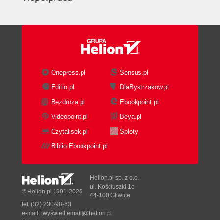
Onepress.pl
Sensus.pl
Editio.pl
DlaBystrzakow.pl
Bezdroza.pl
Ebookpoint.pl
Videopoint.pl
Beya.pl
Czytalisek.pl
Sploty
Biblio.Ebookpoint.pl
Helion.pl sp. z o.o.
ul. Kościuszki 1c
© Helion.pl 1991-2026
44-100 Gliwice
tel. (32) 230-98-63
e-mail:
[wyświetl email]@helion.pl