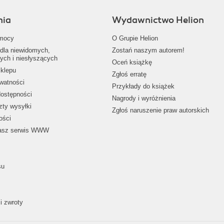
nia
Wydawnictwo Helion
mocy
O Grupie Helion
dla niewidomych,
Zostań naszym autorem!
ych i niesłyszących
Oceń książkę
klepu
Zgłoś erratę
ywatności
Przykłady do książek
dostępności
Nagrody i wyróżnienia
zty wysyłki
Zgłoś naruszenie praw autorskich
ości
nasz serwis WWW
su
i zwroty