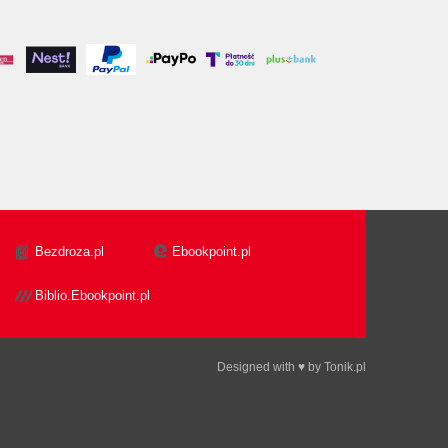
Bezdroza.pl
Ebookpoint.pl
Biblio.Ebookpoint.pl
Designed with ♥ by
Tonik.pl