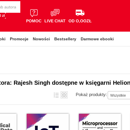
 zł
POMOC
LIVE CHAT
OD O,OOZŁ
oki
Promocje
Nowości
Bestsellery
Darmowe ebooki
tora: Rajesh Singh dostępne w księgarni Helio
Pokaż produkty:
Wszystkie