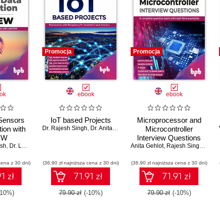
Promocja
Promocja
ok
ebook
ebook
Sensors
IoT based Projects
Microprocessor and
tion with
Dr. Rajesh Singh
,
Dr. Anita Gehlot
,
Dr. Lovi Raj Gupta
Microcontroller
,
Navjot Rath
EW
Interview Questions
sh
,
Dr. Lovi Raj Gupta
,
Dr. Rajesh Singh
,
Dr. Anita Gehlot
Anita Gehlot
,
Rydhm Beri
,
Rajesh Singh
,
P. Ra
cena z 30 dni)
(36,90 zł najniższa cena z 30 dni)
(36,90 zł najniższa cena z 30 dni)
1 zł
71.91 zł
71.91 zł
-10%)
79.90 zł
(-10%)
79.90 zł
(-10%)