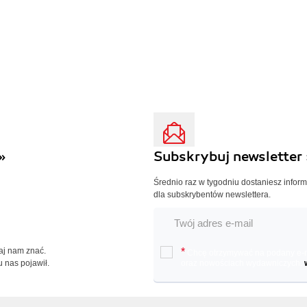
»
Subskrybuj newsletter 
Średnio raz w tygodniu dostaniesz infor
dla subskrybentów newslettera.
Daj nam znać.
*
Chcę otrzymywać na podany e-ma
u nas pojawił.
oraz nowościach wydawniczych.