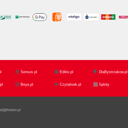
l
Sensus.pl
Editio.pl
DlaBystrzakow.pl
pl
Beya.pl
Czytalisek.pl
Sploty
il]@helion.pl