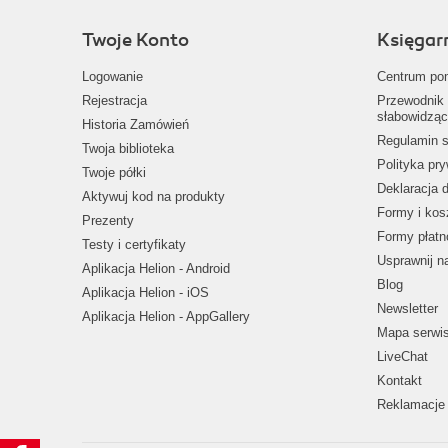
Twoje Konto
Księgar
Logowanie
Centrum po
Rejestracja
Przewodnik 
słabowidząc
Historia Zamówień
Regulamin s
Twoja biblioteka
Polityka pr
Twoje półki
Deklaracja 
Aktywuj kod na produkty
Formy i kos
Prezenty
Formy płatn
Testy i certyfikaty
Usprawnij 
Aplikacja Helion - Android
Blog
Aplikacja Helion - iOS
Newsletter
Aplikacja Helion - AppGallery
Mapa serwi
LiveChat
Kontakt
Reklamacje 