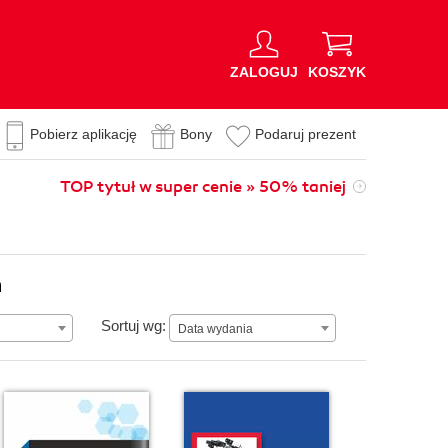
ZALOGUJ
KOSZYK
Pobierz aplikację
Bony
Podaruj prezent
TOP tytuł w super cenie » 50% taniej
n
Data wydania
Sortuj wg:
Data wydania