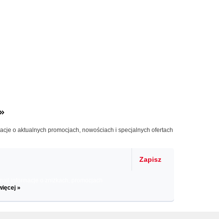
»
macje o aktualnych promocjach, nowościach i specjalnych ofertach
Zapisz
il informacje o zniżkach, promocjach
więcej »