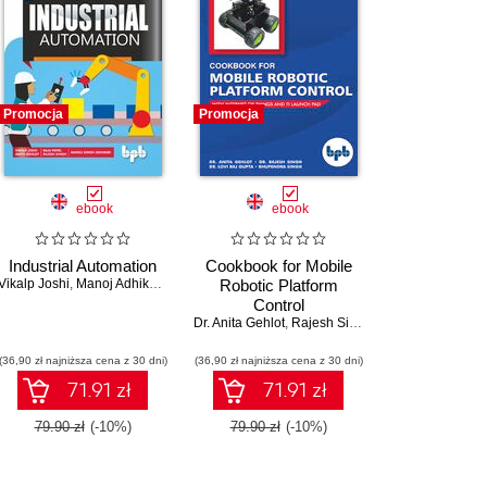
Promocja
Promocja
ebook
ebook
Industrial Automation
Cookbook for Mobile
our
Vikalp Joshi
,
Mahendra Swain
,
Manoj Adhikari
,
Bhupendra Singh
,
Raju Manoj
Robotic Platform
,
Rajesh Singh
,
Anita Gehlot
Control
ja
,
Dushyant Kumar Singh
,
Praveen Kumar Malik
Dr. Anita Gehlot
,
Rajesh Singh
,
Lovi Raj Gupta
,
Bh
(36,90 zł najniższa cena z 30 dni)
(36,90 zł najniższa cena z 30 dni)
71.91 zł
71.91 zł
79.90 zł
(-10%)
79.90 zł
(-10%)