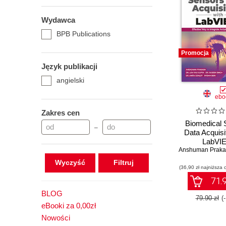
Wydawca
BPB Publications
Promocja
Język publikacji
angielski
ebo
Zakres cen
Biomedical 
–
Data Acquisi
LabVI
Anshuman Praka
Wyczyść
(36,90 zł najniższa 
71.9
BLOG
79.90 zł
(
eBooki za 0,00zł
Nowości