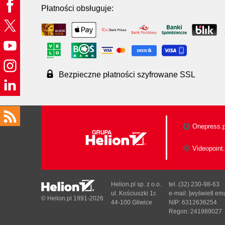
Płatności obsługuje:
Bezpieczne płatności szyfrowane SSL
Onepress.p
Videopoint.
Helion.pl sp. z o.o.
tel. (32) 230-98-63
ul. Kościuszki 1c
e-mail:
[wyświetl ema
© Helion.pl 1991-2026
44-100 Gliwice
NIP: 6312636254
Regon: 241989027