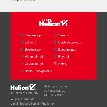
Onepress.pl
Sensus.pl
Editio.pl
DlaBystrzakow.pl
Bezdroza.pl
Ebookpoint.pl
Videopoint.pl
Beya.pl
Czytalisek.pl
Sploty
Biblio.Ebookpoint.pl
Helion.pl sp. z o.o.
ul. Kościuszki 1c
© Helion.pl 1991-2026
44-100 Gliwice
tel. (32) 230-98-63
e-mail:
[wyświetl email]@helion.pl