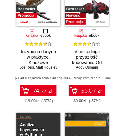
Bestseller
Bestseller
Promocja
Nowość
Promocja
książka
ebook
książka
ebook
Inżynieria danych
Vibe coding i
w praktyce.
przyszłość
Kluczowe
kodowania. Od
Joe Reis
koncepcje i
,
Matt Housley
programisty do
Addy Osmani
najlepsze
dewelopera ery AI
(71,40 zł najniższa cena z 30 dni)
technologie
(53,40 zł najniższa cena z 30 dni)
74.97 zł
56.07 zł
119.00zł
(-37%)
89.00zł
(-37%)