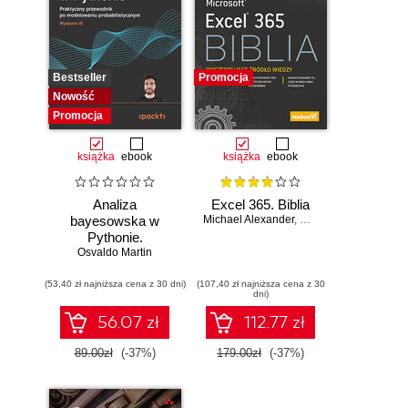
Bestseller
Promocja
Nowość
Promocja
książka
ebook
książka
ebook
Analiza
Excel 365. Biblia
bayesowska w
Michael Alexander
,
Dick Kusleika
Pythonie.
Osvaldo Martin
Praktyczny
przewodnik po
(53,40 zł najniższa cena z 30 dni)
modelowaniu
(107,40 zł najniższa cena z 30
dni)
probabilistycznym.
Wydanie III
56.07 zł
112.77 zł
89.00zł
(-37%)
179.00zł
(-37%)