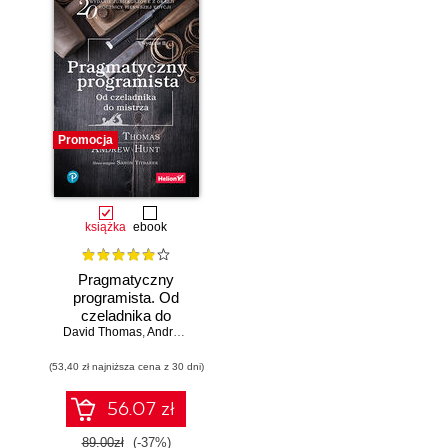
Promocja
książka
ebook
Pragmatyczny
programista. Od
czeladnika do
mistrza. Wydanie II
David Thomas
,
Andrew Hunt
(53,40 zł najniższa cena z 30 dni)
56.07 zł
89.00zł
(-37%)