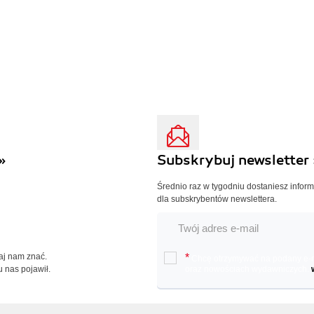
»
Subskrybuj newsletter 
Średnio raz w tygodniu dostaniesz infor
dla subskrybentów newslettera.
Daj nam znać.
*
Chcę otrzymywać na podany e-ma
u nas pojawił.
oraz nowościach wydawniczych.