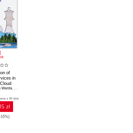
ok
ion of
rvices in
 Cloud
n Warda
,
Rafael Marins
cena z 30 dni)
15 zł
(-15%)