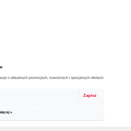
»
macje o aktualnych promocjach, nowościach i specjalnych ofertach
Zapisz
il informacje o zniżkach, promocjach
więcej »