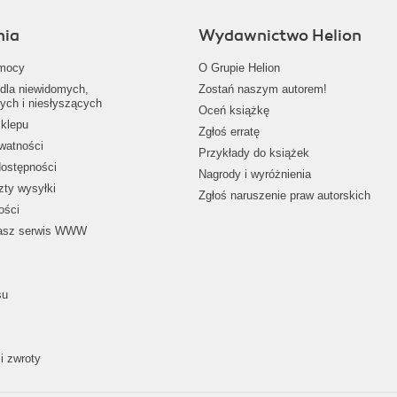
nia
Wydawnictwo Helion
mocy
O Grupie Helion
dla niewidomych,
Zostań naszym autorem!
ych i niesłyszących
Oceń książkę
klepu
Zgłoś erratę
ywatności
Przykłady do książek
dostępności
Nagrody i wyróżnienia
zty wysyłki
Zgłoś naruszenie praw autorskich
ości
nasz serwis WWW
su
i zwroty