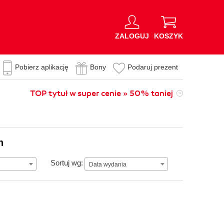
ZALOGUJ
KOSZYK
Pobierz aplikację
Bony
Podaruj prezent
TOP tytuł w super cenie » 50% taniej
n
Data wydania
Sortuj wg:
Data wydania