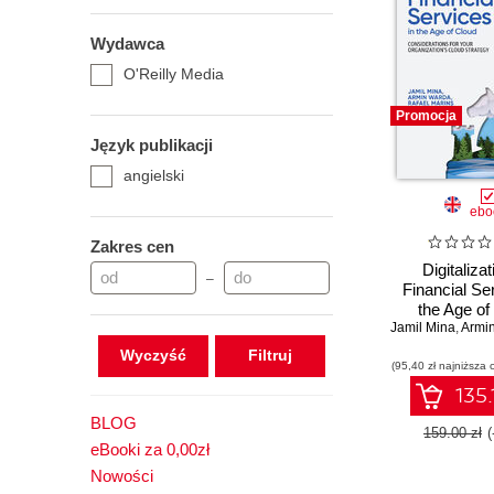
Wydawca
O'Reilly Media
Promocja
Język publikacji
angielski
ebo
Zakres cen
Digitalizat
–
Financial Se
the Age of
Jamil Mina
,
Armi
Wyczyść
(95,40 zł najniższa 
135.
BLOG
159.00 zł
eBooki za 0,00zł
Nowości