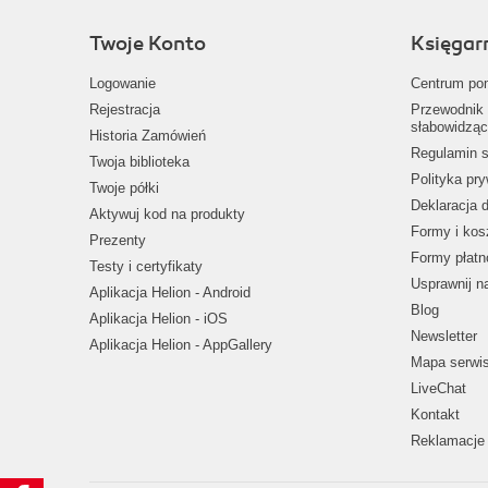
Twoje Konto
Księgar
Logowanie
Centrum po
Rejestracja
Przewodnik 
słabowidząc
Historia Zamówień
Regulamin s
Twoja biblioteka
Polityka pr
Twoje półki
Deklaracja 
Aktywuj kod na produkty
Formy i kos
Prezenty
Formy płatn
Testy i certyfikaty
Usprawnij 
Aplikacja Helion - Android
Blog
Aplikacja Helion - iOS
Newsletter
Aplikacja Helion - AppGallery
Mapa serwi
LiveChat
Kontakt
Reklamacje 