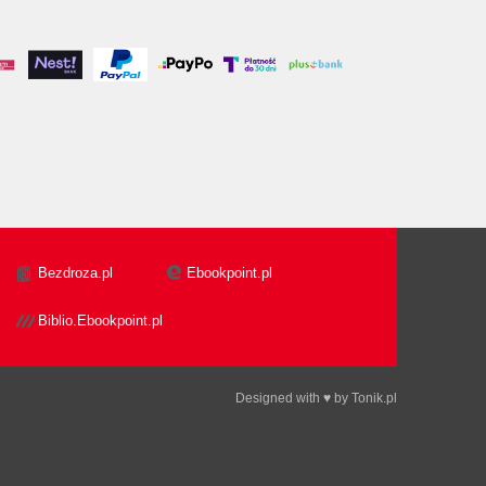
Bezdroza.pl
Ebookpoint.pl
Biblio.Ebookpoint.pl
Designed with ♥ by
Tonik.pl