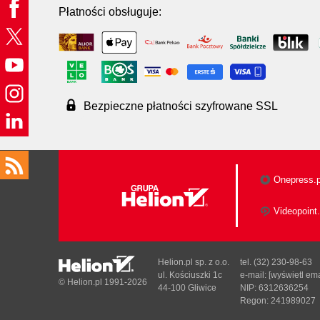
Płatności obsługuje:
Bezpieczne płatności szyfrowane SSL
Onepress.p
Videopoint.
Helion.pl sp. z o.o.
tel. (32) 230-98-63
ul. Kościuszki 1c
e-mail:
[wyświetl ema
© Helion.pl 1991-2026
44-100 Gliwice
NIP: 6312636254
Regon: 241989027