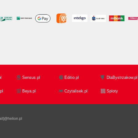
l
Sensus.pl
Editio.pl
DlaBystrzakow.pl
pl
Beya.pl
Czytalisek.pl
Sploty
il]@helion.pl