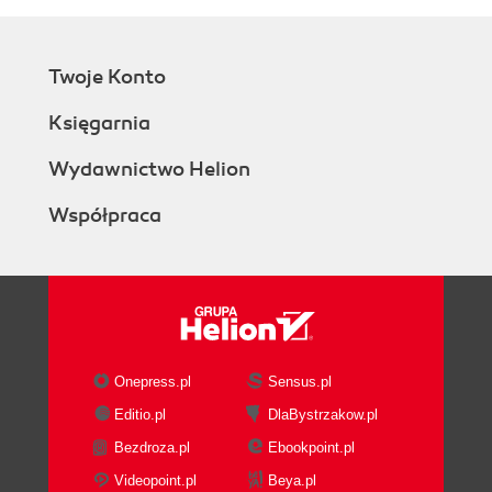
Twoje Konto
Księgarnia
Wydawnictwo Helion
Współpraca
Onepress.pl
Sensus.pl
Editio.pl
DlaBystrzakow.pl
Bezdroza.pl
Ebookpoint.pl
Videopoint.pl
Beya.pl