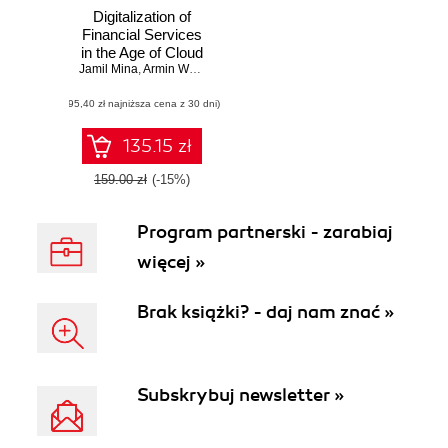
Digitalization of
Financial Services
in the Age of Cloud
Jamil Mina
,
Armin Warda
,
Rafael Marins
(95,40 zł najniższa cena z 30 dni)
135.15 zł
159.00 zł
(-15%)
Program partnerski - zarabiaj
więcej »
Brak książki? - daj nam znać »
Subskrybuj newsletter »