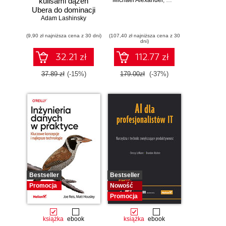
kulisami dążeń
Michael Alexander
,
Dick Kusleika
Ubera do dominacji
Adam Lashinsky
na świecie
(9,90 zł najniższa cena z 30 dni)
(107,40 zł najniższa cena z 30
dni)
32.21 zł
112.77 zł
37.89 zł
(-15%)
179.00zł
(-37%)
Bestseller
Bestseller
Promocja
Nowość
Promocja
książka
ebook
książka
ebook