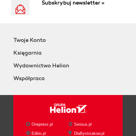
Subskrybuj newsletter »
Twoje Konto
Księgarnia
Wydawnictwo Helion
Współpraca
Onepress.pl
Sensus.pl
Editio.pl
DlaBystrzakow.pl