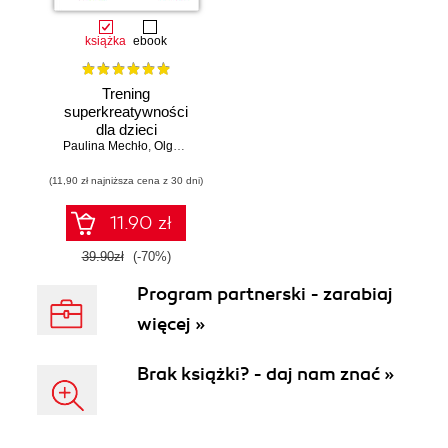
książka
ebook
Trening
superkreatywności
dla dzieci
Paulina Mechło
,
Olga Geppert
(11,90 zł najniższa cena z 30 dni)
11.90 zł
39.90zł
(-70%)
Program partnerski - zarabiaj
więcej »
Brak książki? - daj nam znać »