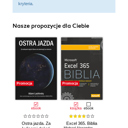
kryteria.
Nasze propozycje dla Ciebie
Promocja
Promocja
ebook
książka
ebook
Ostra jazda. Za
Excel 365. Biblia