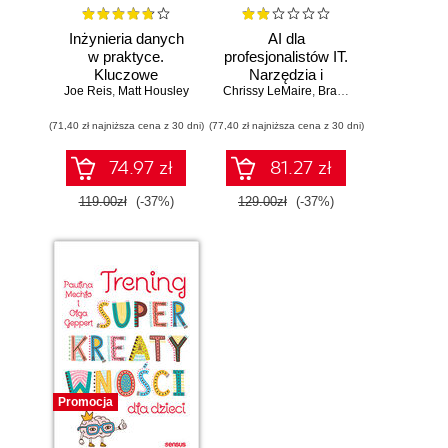
Inżynieria danych
AI dla
w praktyce.
profesjonalistów IT.
Kluczowe
Narzędzia i
Joe Reis
koncepcje i
,
Matt Housley
Chrissy LeMaire
techniki
,
Brandon Abshire
najlepsze
zwiększające
(71,40 zł najniższa cena z 30 dni)
technologie
(77,40 zł najniższa cena z 30 dni)
produktywność
74.97 zł
81.27 zł
119.00zł
(-37%)
129.00zł
(-37%)
Promocja