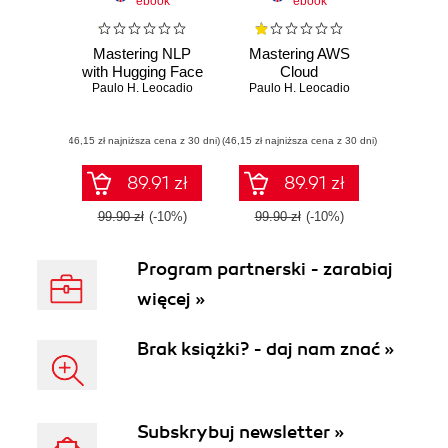
ebook
ebook
Mastering NLP
Mastering AWS
with Hugging Face
Cloud
Paulo H. Leocadio
Paulo H. Leocadio
(46,15 zł najniższa cena z 30 dni)
(46,15 zł najniższa cena z 30 dni)
89.91 zł
89.91 zł
99.90 zł
(-10%)
99.90 zł
(-10%)
Program partnerski - zarabiaj
więcej »
Brak książki? - daj nam znać »
Subskrybuj newsletter »