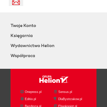
Twoje Konto
Księgarnia
Wydawnictwo Helion
Współpraca
Onepress.pl
Sensus.pl
Editio.pl
DlaBystrzakow.pl
Bezdroza.pl
Ebookpoint.pl