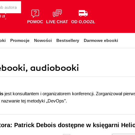
 zł
POMOC
LIVE CHAT
OD O,OOZŁ
oki
Promocje
Nowości
Bestsellery
Darmowe ebooki
 ebooki, audiobooki
is
jest konsultantem i organizatorem konferencji. Zorganizował pi
 nazwanie tej metodyki „DevOps”.
tora: Patrick Debois dostępne w księgarni Heli