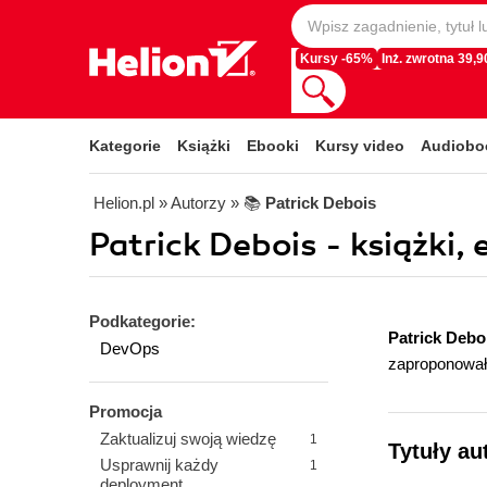
Kursy -65%
Inż. zwrotna 39,90
Kategorie
Książki
Ebooki
Kursy video
Audiobo
Helion.pl
» Autorzy
» 📚
Patrick Debois
Patrick Debois - książki,
Podkategorie:
Patrick Debo
DevOps
zaproponował
Promocja
Zaktualizuj swoją wiedzę
1
Tytuły au
Usprawnij każdy
1
deployment