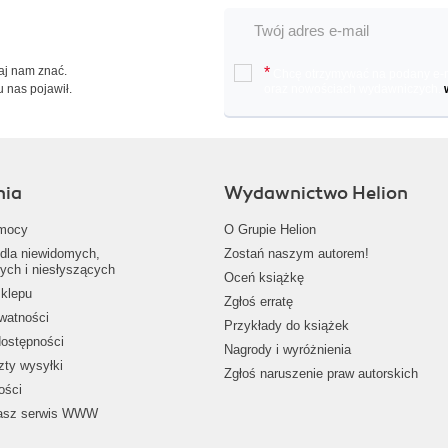
Daj nam znać.
*
Chcę otrzymywać na podany e-ma
u nas pojawił.
oraz nowościach wydawniczych.
nia
Wydawnictwo Helion
mocy
O Grupie Helion
dla niewidomych,
Zostań naszym autorem!
ych i niesłyszących
Oceń książkę
klepu
Zgłoś erratę
ywatności
Przykłady do książek
dostępności
Nagrody i wyróżnienia
zty wysyłki
Zgłoś naruszenie praw autorskich
ości
nasz serwis WWW