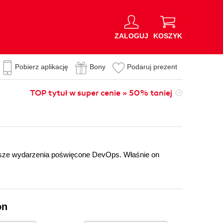
ZALOGUJ
KOSZYK
Pobierz aplikację
Bony
Podaruj prezent
TOP tytuł w super cenie » 50% taniej
erwsze wydarzenia poświęcone DevOps. Właśnie on
on