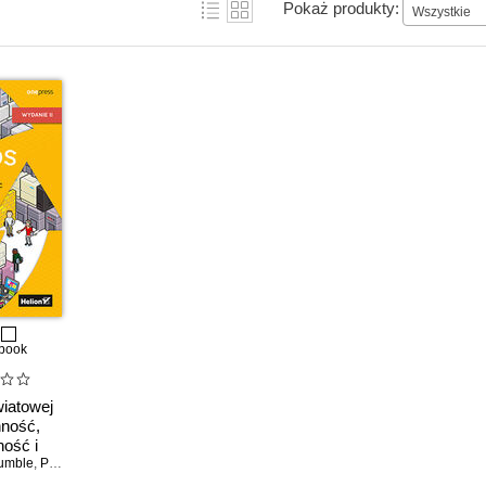
Pokaż produkty:
Wszystkie
book
iatowej
nność,
ość i
stwo w
umble
,
Patrick Debois
,
John Willis
,
Nicole Forsgren
,
PhD
izacji.