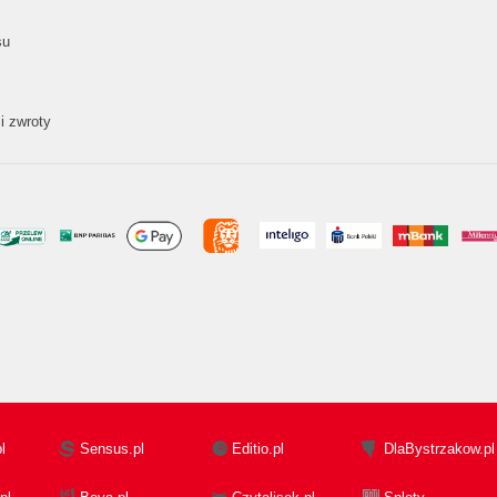
su
i zwroty
l
Sensus.pl
Editio.pl
DlaBystrzakow.pl