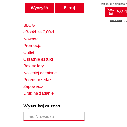
(59,40 zł najniższa 
Wydanie
Wyczyść
59.4
99.00zł
(
BLOG
eBooki za 0,00zł
Nowości
Promocje
Outlet
Ostatnie sztuki
Bestsellery
Najlepiej oceniane
Przedsprzedaż
Zapowiedzi
Druk na żądanie
Wyszukaj autora