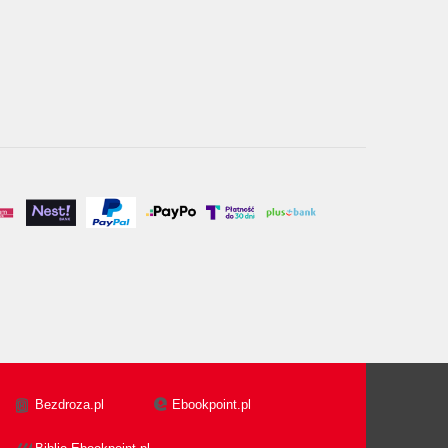
Bezdroza.pl
Ebookpoint.pl