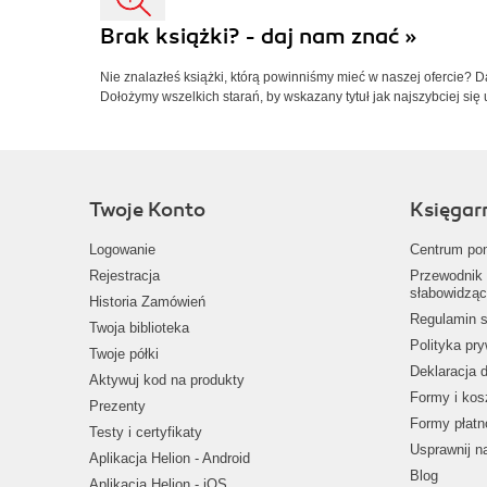
Brak książki? - daj nam znać »
Nie znalazłeś książki, którą powinniśmy mieć w naszej ofercie? 
Dołożymy wszelkich starań, by wskazany tytuł jak najszybciej się 
Twoje Konto
Księgar
Logowanie
Centrum po
Rejestracja
Przewodnik 
słabowidząc
Historia Zamówień
Regulamin s
Twoja biblioteka
Polityka pr
Twoje półki
Deklaracja 
Aktywuj kod na produkty
Formy i kos
Prezenty
Formy płatn
Testy i certyfikaty
Usprawnij 
Aplikacja Helion - Android
Blog
Aplikacja Helion - iOS