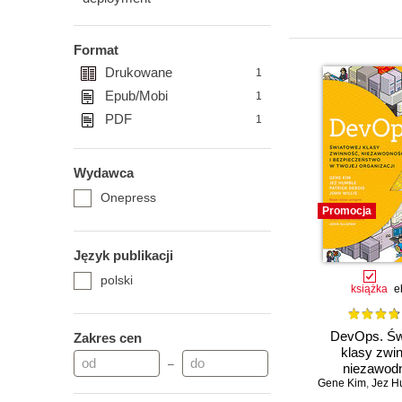
Format
Drukowane
1
Epub/Mobi
1
PDF
1
Wydawca
Onepress
Promocja
Język publikacji
polski
książka
e
DevOps. Św
Zakres cen
klasy zwi
–
niezawodn
Gene Kim
bezpieczeń
,
Jez H
Twojej organ