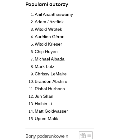
Popularni autorzy
Anil Ananthaswamy
Adam Józefiok
Witold Wrotek
Aurélien Géron
Witold Krieser
Chip Huyen
Michael Albada
Mark Lutz
Chrissy LeMaire
Brandon Abshire
Rishal Hurbans
Jun Shan
Haibin Li
Matt Goldwasser
Upom Malik
Bony podarunkowe »