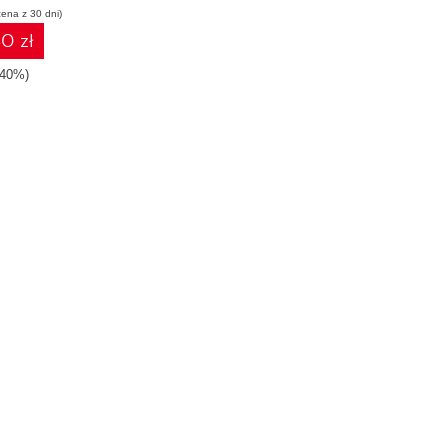
cena z 30 dni)
 II
0 zł
-40%)