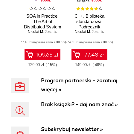
ebook
książka
ebook
SOA in Practice.
C++. Biblioteka
The Art of
standardowa.
Distributed System
Podręcznik
Nicolai M. Josuttis
Design
Nicolai M. Josuttis
programisty.
Wydanie II
(77,40 zł najniższa cena z 30 dni)
(74,50 zł najniższa cena z 30 dni)
109.65 zł
77.48 zł
129.00 zł
(-15%)
149.00zł
(-48%)
Program partnerski - zarabiaj
więcej »
Brak książki? - daj nam znać »
Subskrybuj newsletter »