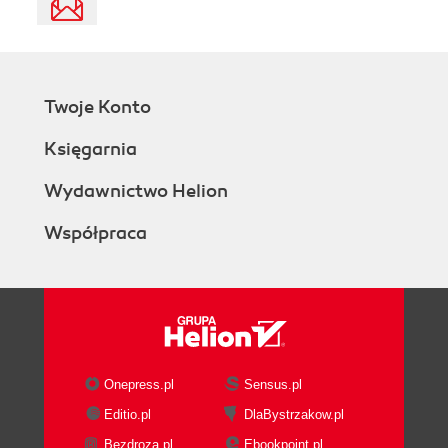
Twoje Konto
Księgarnia
Wydawnictwo Helion
Współpraca
Onepress.pl
Sensus.pl
Editio.pl
DlaBystrzakow.pl
Bezdroza.pl
Ebookpoint.pl