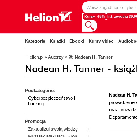
Kursy -65%
Inż. zwrotna 39,90
Kategorie
Książki
Ebooki
Kursy video
Audiobo
Helion.pl
» Autorzy
» 📚
Nadean H. Tanner
Nadean H. Tanner - książ
Podkategorie:
Nadean H. T
Cyberbezpieczeństwo i
prowadzenie s
hacking
oraz prowadzi
Departamente
Promocja
Zaktualizuj swoją wiedzę
1
Myśl jak atakujący. Broń
1