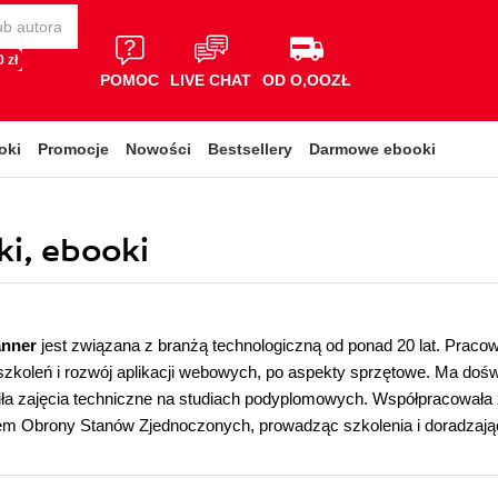
 zł
POMOC
LIVE CHAT
OD O,OOZŁ
oki
Promocje
Nowości
Bestsellery
Darmowe ebooki
ki, ebooki
anner
jest związana z branżą technologiczną od ponad 20 lat. Pracow
zkoleń i rozwój aplikacji webowych, po aspekty sprzętowe. Ma dośw
ła zajęcia techniczne na studiach podyplomowych. Współpracowała z 
m Obrony Stanów Zjednoczonych, prowadząc szkolenia i doradzają