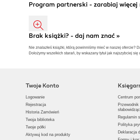
Program partnerski - zarabiaj więcej 
Brak książki? - daj nam znać »
Nie znalazłeś książki, którą powinniśmy mieć w naszej ofercie? 
Dołożymy wszelkich starań, by wskazany tytuł jak najszybciej się 
Twoje Konto
Księgar
Logowanie
Centrum po
Rejestracja
Przewodnik 
słabowidząc
Historia Zamówień
Regulamin s
Twoja biblioteka
Polityka pr
Twoje półki
Deklaracja 
Aktywuj kod na produkty
Formy i kos