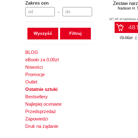
Zakres cen
Zestaw narz
specjalis
Nadean H. 
–
zabezpieczeń
(47,40 zł najniższa 
48.1
Wyczyść
79.00zł
(
BLOG
eBooki za 0,00zł
Nowości
Promocje
Outlet
Ostatnie sztuki
Bestsellery
Najlepiej oceniane
Przedsprzedaż
Zapowiedzi
Druk na żądanie