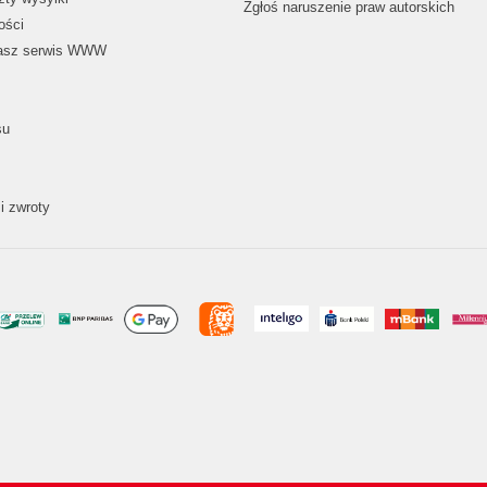
Zgłoś naruszenie praw autorskich
ości
nasz serwis WWW
su
i zwroty