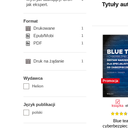
Tytuły au
jak ekspert.
Format
Drukowane
1
Epub/Mobi
1
PDF
1
Druk na żądanie
1
Wydawca
Promocja
Helion
Język publikacji
książka
e
polski
Blue te
cyberbezpiec