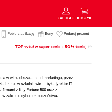
ZALOGUJ
KOSZYK
Pobierz aplikację
Bony
Podaruj prezent
TOP tytuł w super cenie » 50% taniej
ała w wielu obszarach: od marketingu, przez
iadczenie w szkolnictwie — była dyrektor IT
firmami z listy Fortune 500 oraz z
c w zakresie cyberbezpieczeństwa.