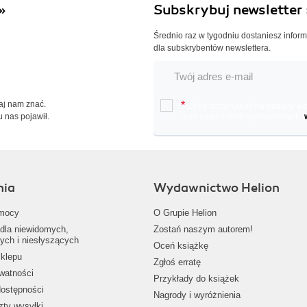
»
Subskrybuj newsletter 
Średnio raz w tygodniu dostaniesz infor
dla subskrybentów newslettera.
Daj nam znać.
*
Chcę otrzymywać na podany e-ma
u nas pojawił.
oraz nowościach wydawniczych.
nia
Wydawnictwo Helion
mocy
O Grupie Helion
dla niewidomych,
Zostań naszym autorem!
ych i niesłyszących
Oceń książkę
klepu
Zgłoś erratę
ywatności
Przykłady do książek
dostępności
Nagrody i wyróżnienia
zty wysyłki