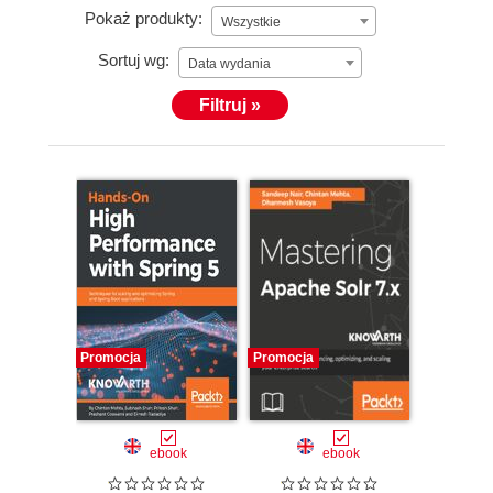
Pokaż produkty:
Wszystkie
Sortuj wg:
Data wydania
Filtruj »
Promocja
Promocja
ebook
ebook