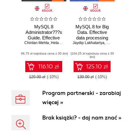
ebook
ebook
MySQL 8
MySQL 8 for Big
Administrator???s
Data. Effective
Guide. Effective
data processing
Chintan Mehta
guide to
,
Hetal Oza
,
Subhash Shah
Jaydip Lakhatariya
with MySQL 8,
,
Ravi Shah
,
Chintan Mehta
,
Sh
administering high-
Hadoop, NoSQL
(96,75 zł najniższa cena z 30 dni)
performance
(104,25 zł najniższa cena z 30
APIs, and other Big
dni)
MySQL 8 solutions
Data tools
116.10 zł
125.10 zł
129.00 zł
(-10%)
139.00 zł
(-10%)
Program partnerski - zarabiaj
więcej »
Brak książki? - daj nam znać »