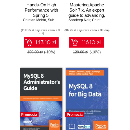
Hands-On High
Mastering Apache
Performance with
Solr 7.x. An expert
Spring 5.
guide to advancing,
Chintan Mehta
Techniques for
,
Subhash Shah
Sandeep Nair
,
optimizing, and
Pritesh Shah
,
Chintan Mehta
,
Prashant Goswami
,
Dharme
,
D
scaling and
scaling your
(119,25 zł najniższa cena z 30
optimizing Spring
(96,75 zł najniższa cena z 30 dni)
enterprise search
dni)
and Spring Boot
applications
143.10 zł
116.10 zł
159.00 zł
(-10%)
129.00 zł
(-10%)
Promocja
Promocja