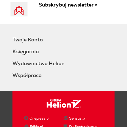
Subskrybuj newsletter »
Twoje Konto
Księgarnia
Wydawnictwo Helion
Współpraca
Onepress.pl
Sensus.pl
Editio.pl
DlaBystrzakow.pl