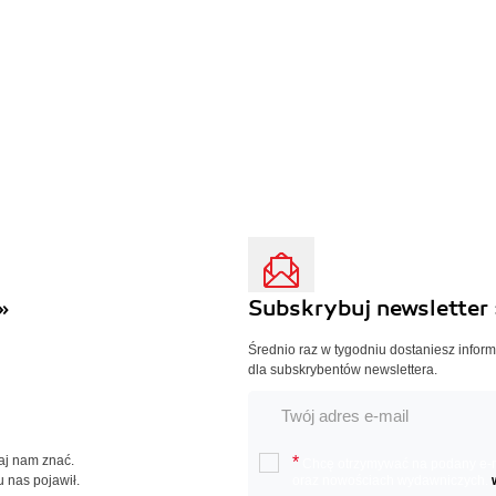
»
Subskrybuj newsletter 
Średnio raz w tygodniu dostaniesz infor
dla subskrybentów newslettera.
Daj nam znać.
*
Chcę otrzymywać na podany e-ma
u nas pojawił.
oraz nowościach wydawniczych.