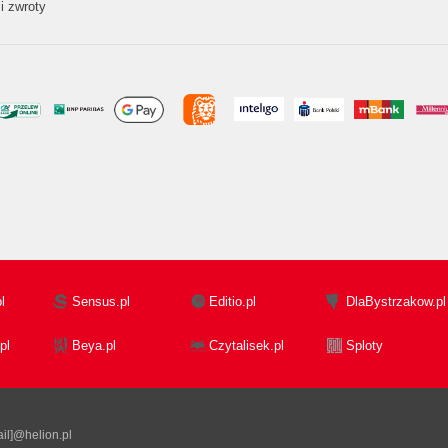
i zwroty
l
Sensus.pl
Editio.pl
DlaBystrzakow.pl
pl
Beya.pl
Czytalisek.pl
Sploty
il]@helion.pl