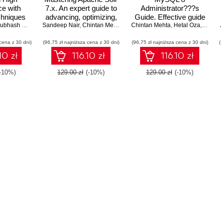
e with
7.x. An expert guide to
Administrator???s
chniques
advancing, optimizing,
Guide. Effective guide
g and
ubhash Shah
,
Pritesh Shah
Sandeep Nair
and scaling your
,
Prashant Goswami
,
Chintan Mehta
,
Dharmesh Vasoya
,
Dinesh Radadiya
Chintan Mehta
to administering high-
,
Hetal Oza
,
Subha
pring and
enterprise search
performance MySQL 8
cena z 30 dni)
Boot
(96,75 zł najniższa cena z 30 dni)
(96,75 zł najniższa cena z 30 dni)
solutions
ions
10 zł
116.10 zł
116.10 zł
(-10%)
129.00 zł
(-10%)
129.00 zł
(-10%)