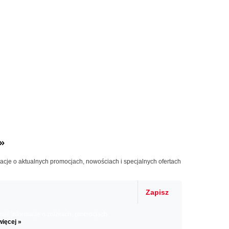
»
macje o aktualnych promocjach, nowościach i specjalnych ofertach
Zapisz
il informacje o zniżkach, promocjach
więcej »