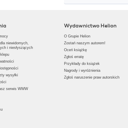
nia
Wydawnictwo Helion
mocy
O Grupie Helion
dla niewidomych,
Zostań naszym autorem!
ych i niesłyszących
Oceń książkę
klepu
Zgłoś erratę
ywatności
Przykłady do książek
dostępności
Nagrody i wyróżnienia
zty wysyłki
Zgłoś naruszenie praw autorskich
ości
nasz serwis WWW
su