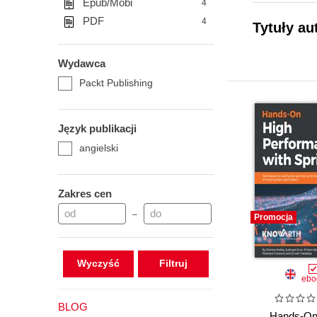
Epub/Mobi
4
PDF
4
Tytuły au
Wydawca
Packt Publishing
Język publikacji
angielski
Zakres cen
–
Promocja
Wyczyść
ebo
BLOG
Hands-On