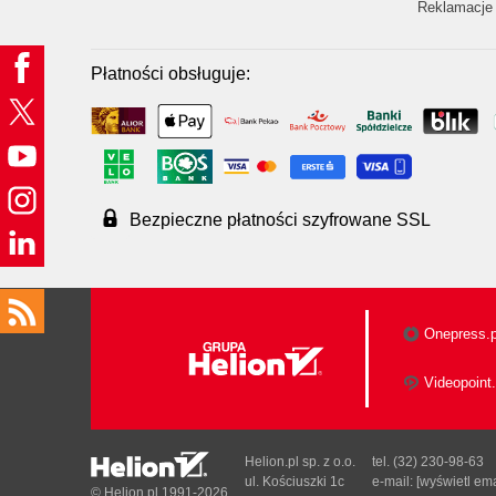
Reklamacje 
Płatności obsługuje:
Bezpieczne płatności szyfrowane SSL
Onepress.p
Videopoint.
Helion.pl sp. z o.o.
tel. (32) 230-98-63
ul. Kościuszki 1c
e-mail:
[wyświetl ema
© Helion.pl 1991-2026