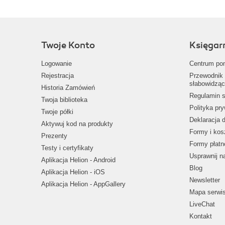
Twoje Konto
Księgar
Logowanie
Centrum po
Rejestracja
Przewodnik 
słabowidząc
Historia Zamówień
Regulamin s
Twoja biblioteka
Polityka pr
Twoje półki
Deklaracja 
Aktywuj kod na produkty
Formy i kos
Prezenty
Formy płatn
Testy i certyfikaty
Usprawnij 
Aplikacja Helion - Android
Blog
Aplikacja Helion - iOS
Newsletter
Aplikacja Helion - AppGallery
Mapa serwi
LiveChat
Kontakt