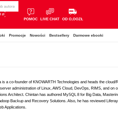
 zł
POMOC
LIVE CHAT
OD O,OOZŁ
oki
Promocje
Nowości
Bestsellery
Darmowe ebooki
a is a co-founder of KNOWARTH Technologies and heads the cloud/
 server administration of Linux, AWS Cloud, DevOps, RIMS, and on 
utions Architect. Chintan has authored MySQL 8 for Big Data, Masteri
doop Backup and Recovery Solutions. Also, he has reviewed Liferay
b Applications.