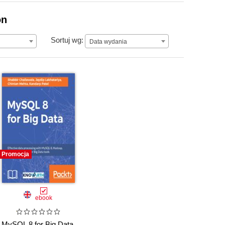
on
Data wydania
Sortuj wg:
Data wydania
Promocja
ebook
MySQL 8 for Big Data.