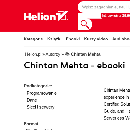
Inż. zwrotna 39,90
Kategorie
Książki
Ebooki
Kursy video
Audiobo
Helion.pl
» Autorzy
» 📚
Chintan Mehta
Chintan Mehta - ebooki
Podkategorie:
Chintan Meht
Programowanie
experience in
Dane
Certified Sol
Sieci i serwery
Guide, and Ha
Serverless We
Format