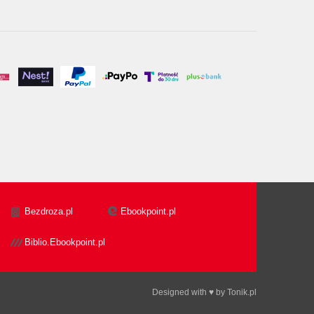
Bezdroza.pl
Ebookpoint.pl
Biblio.Ebookpoint.pl
Designed with ♥ by
Tonik.pl