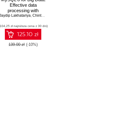
Effective data
processing with
sh Shah
Jaydip Lakhatariya
MySQL 8, Hadoop,
,
Ravi Shah
,
Chintan Mehta
,
Shabbir Challawala
,
Nikunj Ranpura
,
Kandarp 
NoSQL APIs, and other
(104,25 zł najniższa cena z 30 dni)
Big Data tools
125.10 zł
139.00 zł
(-10%)