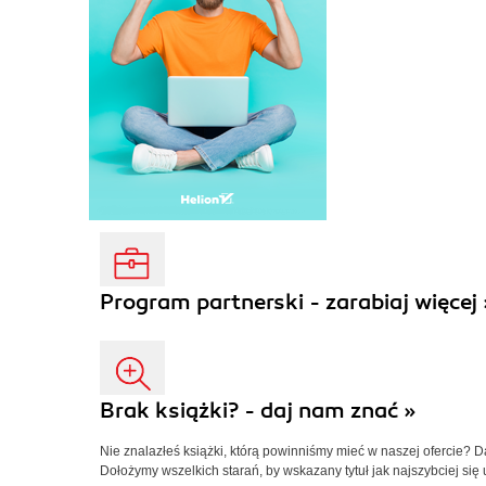
Program partnerski - zarabiaj więcej 
Brak książki? - daj nam znać »
Nie znalazłeś książki, którą powinniśmy mieć w naszej ofercie? 
Dołożymy wszelkich starań, by wskazany tytuł jak najszybciej się 