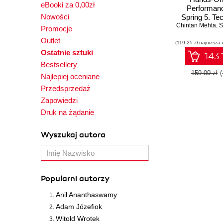
eBooki za 0,00zł
Performanc
Nowości
Spring 5. Te
Chintan Mehta
for scalin
,
S
Promocje
optimizing S
Outlet
(119,25 zł najniższa 
Spring 
Ostatnie sztuki
applicat
143.
Bestsellery
159.00 zł
Najlepiej oceniane
Przedsprzedaż
Zapowiedzi
Druk na żądanie
Wyszukaj autora
Popularni autorzy
Anil Ananthaswamy
Adam Józefiok
Witold Wrotek