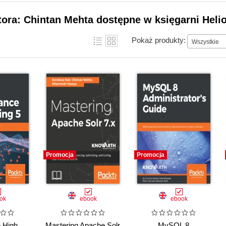
tora: Chintan Mehta dostępne w księgarni Heli
Pokaż produkty:
Wszystkie
Promocja
Promocja
ok
ebook
ebook
 High
Mastering Apache Solr
MySQL 8