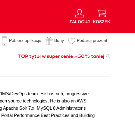
ZALOGUJ
KOSZYK
Pobierz aplikację
Bony
Podaruj prezent
TOP tytuł w super cenie » 50% taniej
RIMS/DevOps team. He has rich, progressive
open source technologies. He is also an AWS
ng Apache Solr 7.x, MySQL 8 Administrator's
 Portal Performance Best Practices and Building