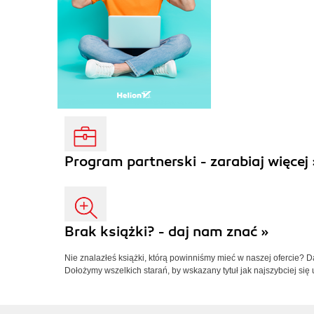
Program partnerski - zarabiaj więcej 
Brak książki? - daj nam znać »
Nie znalazłeś książki, którą powinniśmy mieć w naszej ofercie? 
Dołożymy wszelkich starań, by wskazany tytuł jak najszybciej się 