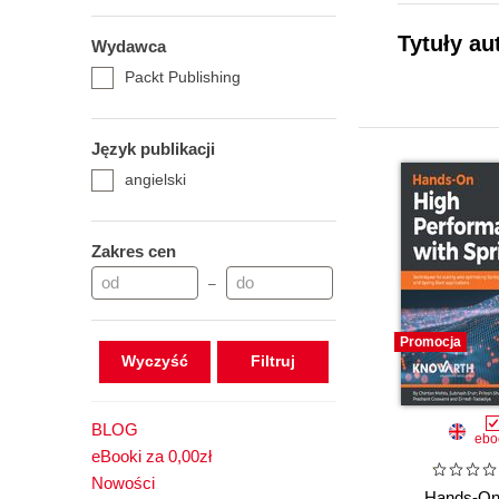
Tytuły au
Wydawca
Packt Publishing
Język publikacji
angielski
Zakres cen
–
Promocja
Wyczyść
BLOG
ebo
eBooki za 0,00zł
Nowości
Hands-On