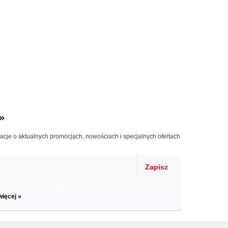
»
macje o aktualnych promocjach, nowościach i specjalnych ofertach
Zapisz
il informacje o zniżkach, promocjach
więcej »