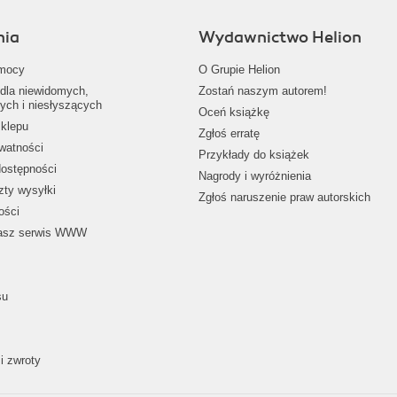
nia
Wydawnictwo Helion
mocy
O Grupie Helion
dla niewidomych,
Zostań naszym autorem!
ych i niesłyszących
Oceń książkę
klepu
Zgłoś erratę
ywatności
Przykłady do książek
dostępności
Nagrody i wyróżnienia
zty wysyłki
Zgłoś naruszenie praw autorskich
ości
nasz serwis WWW
su
i zwroty