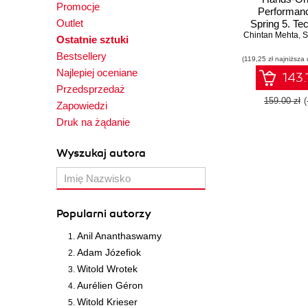
Promocje
Performanc
Outlet
Spring 5. Te
Chintan Mehta
for scalin
,
S
Ostatnie sztuki
optimizing S
Bestsellery
(119,25 zł najniższa 
Spring 
Najlepiej oceniane
applicat
143.
Przedsprzedaż
159.00 zł
Zapowiedzi
Druk na żądanie
Wyszukaj autora
Popularni autorzy
Anil Ananthaswamy
Adam Józefiok
Witold Wrotek
Aurélien Géron
Witold Krieser