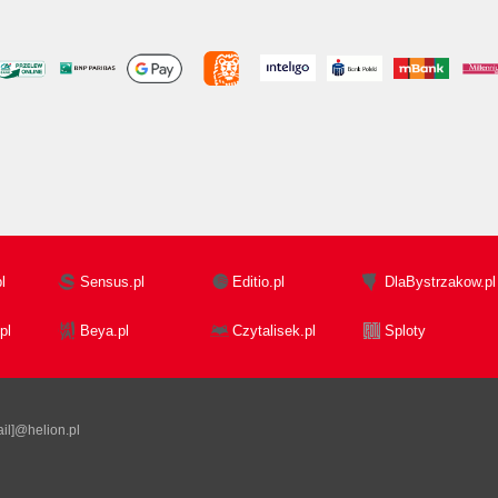
l
Sensus.pl
Editio.pl
DlaBystrzakow.pl
pl
Beya.pl
Czytalisek.pl
Sploty
il]@helion.pl