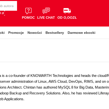
 zł
POMOC
LIVE CHAT
OD O,OOZŁ
oki
Promocje
Nowości
Bestsellery
Darmowe ebooki
a is a co-founder of KNOWARTH Technologies and heads the cloud/
 server administration of Linux, AWS Cloud, DevOps, RIMS, and on 
utions Architect. Chintan has authored MySQL 8 for Big Data, Masteri
doop Backup and Recovery Solutions. Also, he has reviewed Liferay
b Applications.