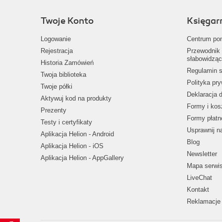
Twoje Konto
Księgar
Logowanie
Centrum po
Rejestracja
Przewodnik 
słabowidząc
Historia Zamówień
Regulamin s
Twoja biblioteka
Polityka pr
Twoje półki
Deklaracja 
Aktywuj kod na produkty
Formy i kos
Prezenty
Formy płatn
Testy i certyfikaty
Usprawnij 
Aplikacja Helion - Android
Blog
Aplikacja Helion - iOS
Newsletter
Aplikacja Helion - AppGallery
Mapa serwi
LiveChat
Kontakt
Reklamacje 