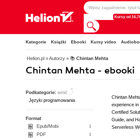
Kursy od 16,70
Kategorie
Książki
Ebooki
Kursy video
Audiobo
Helion.pl
» Autorzy
» 📚
Chintan Mehta
Chintan Mehta - ebooki
Podkategorie:
wróć
Chintan Meht
Języki programowania
experience in
Certified Sol
Format
Guide, and Ha
Epub/Mobi
1
Serverless We
PDF
1