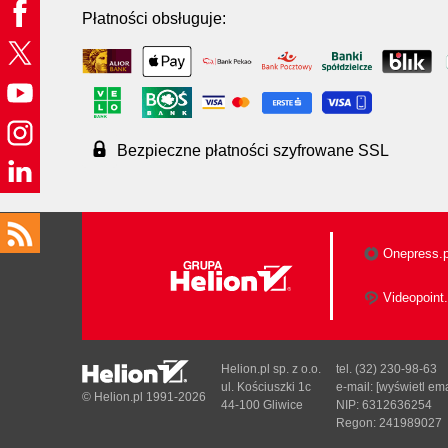
Płatności obsługuje:
Bezpieczne płatności szyfrowane SSL
Onepress.p
Videopoint.
Helion.pl sp. z o.o.
tel. (32) 230-98-63
ul. Kościuszki 1c
e-mail:
[wyświetl ema
© Helion.pl 1991-2026
44-100 Gliwice
NIP: 6312636254
Regon: 241989027