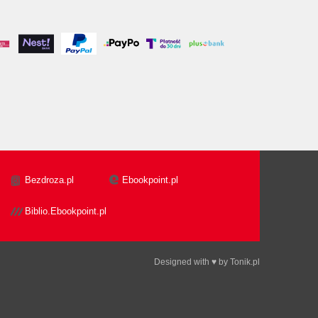
Bezdroza.pl
Ebookpoint.pl
Biblio.Ebookpoint.pl
Designed with ♥ by
Tonik.pl