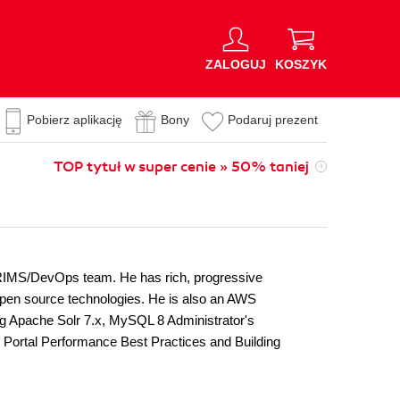
ZALOGUJ
KOSZYK
Pobierz aplikację
Bony
Podaruj prezent
TOP tytuł w super cenie » 50% taniej
RIMS/DevOps team. He has rich, progressive
open source technologies. He is also an AWS
ng Apache Solr 7.x, MySQL 8 Administrator's
 Portal Performance Best Practices and Building