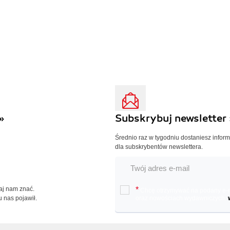
»
Subskrybuj newsletter 
Średnio raz w tygodniu dostaniesz infor
dla subskrybentów newslettera.
Daj nam znać.
*
Chcę otrzymywać na podany e-ma
u nas pojawił.
oraz nowościach wydawniczych.