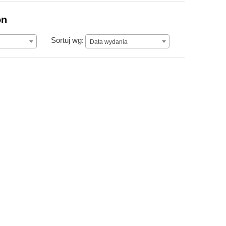
on
Data wydania
Sortuj wg:
Data wydania