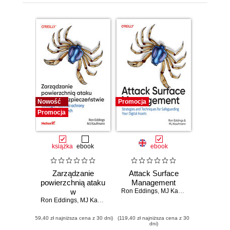
Nowość
Promocja
Promocja
książka
ebook
ebook
Zarządzanie
Attack Surface
powierzchnią ataku
Management
w
Ron Eddings
,
MJ Kaufmann
cyberbezpieczeństwie.
Ron Eddings
,
MJ Kaufmann
Strategie i techniki
(59,40 zł najniższa cena z 30 dni)
ochrony zasobów
(119,40 zł najniższa cena z 30
dni)
cyfrowych