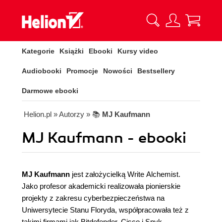
Kategorie
Książki
Ebooki
Kursy video
Audiobooki
Promocje
Nowości
Bestsellery
Darmowe ebooki
Helion.pl
» Autorzy
» 📚
MJ Kaufmann
MJ Kaufmann - ebooki
MJ Kaufmann
jest założycielką Write Alchemist.
Jako profesor akademicki realizowała pionierskie
projekty z zakresu cyberbezpieczeństwa na
Uniwersytecie Stanu Floryda, współpracowała też z
takimi firmami jak Bitdefender, Cisco i Snyk.