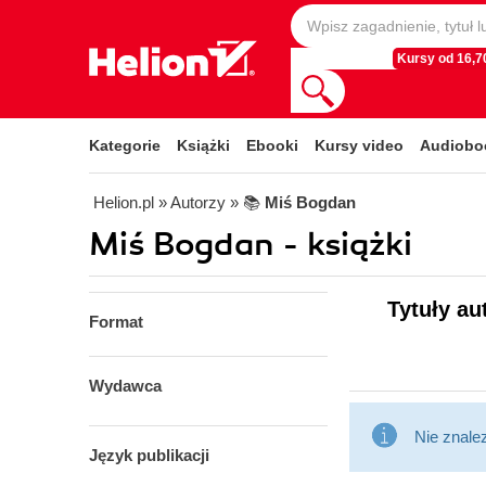
Kursy od 16,70
Kategorie
Książki
Ebooki
Kursy video
Audiobo
Helion.pl
» Autorzy
» 📚
Miś Bogdan
Miś Bogdan - książki
Tytuły au
Format
Wydawca
Nie znale
Język publikacji