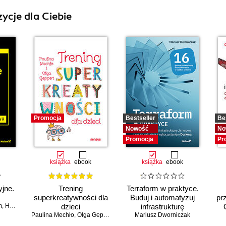
ycje dla Ciebie
Promocja
Bestseller
Be
Nowość
No
Promocja
Pr
książka
ebook
książka
ebook
jne.
Trening
Terraform w praktyce.
superkreatywności dla
Buduj i automatyzuj
pr
m
,
Herbert Bos
dzieci
infrastrukturę
Paulina Mechło
,
Olga Geppert
Mariusz Dworniczak
chmurową oraz
zarządzaj nią z