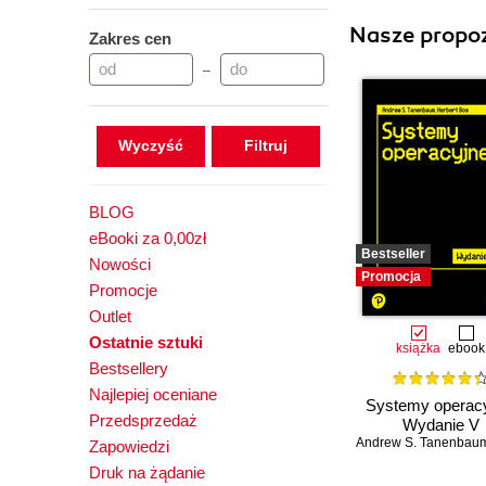
Nasze propoz
Zakres cen
–
Wyczyść
BLOG
eBooki za 0,00zł
Bestseller
Nowości
Promocja
Promocje
Outlet
Ostatnie sztuki
książka
ebook
Bestsellery
Najlepiej oceniane
Systemy operacy
Przedsprzedaż
Wydanie V
Andrew S. Tanenbau
Zapowiedzi
Druk na żądanie