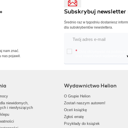
»
Subskrybuj newsletter 
Średnio raz w tygodniu dostaniesz infor
dla subskrybentów newslettera.
Daj nam znać.
*
Chcę otrzymywać na podany e-ma
u nas pojawił.
oraz nowościach wydawniczych.
nia
Wydawnictwo Helion
mocy
O Grupie Helion
dla niewidomych,
Zostań naszym autorem!
ych i niesłyszących
Oceń książkę
klepu
Zgłoś erratę
ywatności
Przykłady do książek