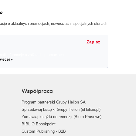
»
macje o aktualnych promocjach, nowościach i specjalnych ofertach
Zapisz
il informacje o zniżkach, promocjach
więcej »
Współpraca
Program partnerski Grupy Helion SA
Sprzedawaj książki Grupy Helion (eHelion.pl)
Zamawiaj książki do recenzji (Biuro Prasowe)
BIBLIO Ebookpoint
Custom Publishing - B2B