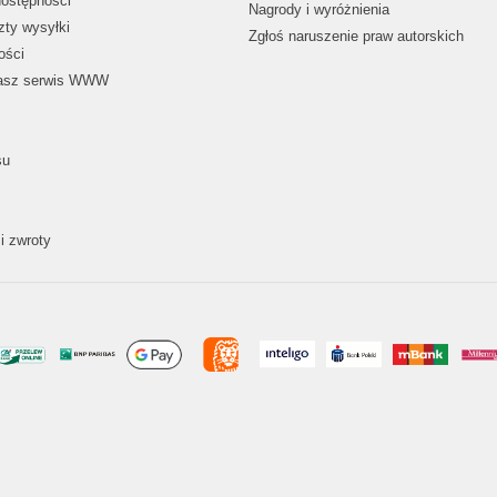
dostępności
Nagrody i wyróżnienia
zty wysyłki
Zgłoś naruszenie praw autorskich
ości
nasz serwis WWW
su
i zwroty