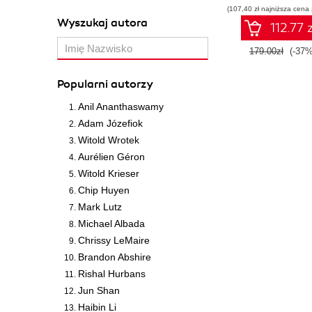
(107,40 zł najniższa cena 
Wyszukaj autora
112.77 z
179.00zł
(-37%
Popularni autorzy
Anil Ananthaswamy
Adam Józefiok
Witold Wrotek
Aurélien Géron
Witold Krieser
Chip Huyen
Mark Lutz
Michael Albada
Chrissy LeMaire
Brandon Abshire
Rishal Hurbans
Jun Shan
Haibin Li