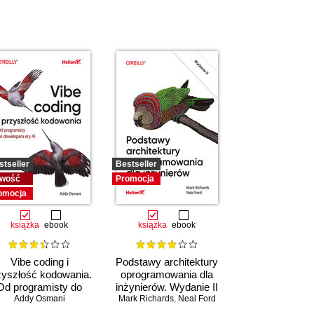
stseller
Bestseller
wość
Promocja
omocja
książka
ebook
książka
ebook
Vibe coding i
Podstawy architektury
zyszłość kodowania.
oprogramowania dla
Od programisty do
inżynierów. Wydanie II
dewelopera ery AI
Addy Osmani
Mark Richards
,
Neal Ford