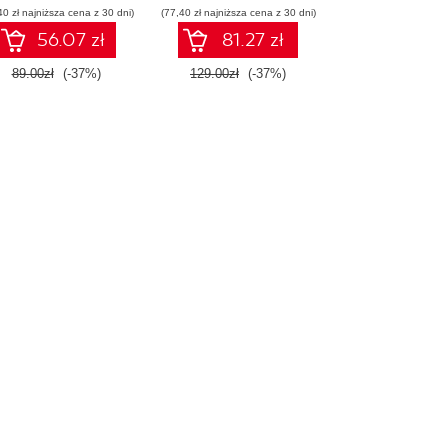
40 zł najniższa cena z 30 dni)
(77,40 zł najniższa cena z 30 dni)
56.07 zł
81.27 zł
89.00zł
(-37%)
129.00zł
(-37%)