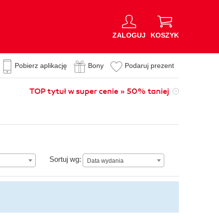
ZALOGUJ
KOSZYK
Pobierz aplikację
Bony
Podaruj prezent
TOP tytuł w super cenie » 50% taniej
Data wydania
Sortuj wg:
Data wydania