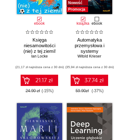
Nowość
Promocja
ebook
książka
ebook
Księga
Automatyka
niesamowitości
przemysłowa i
(nie) z tej ziemi!
systemy
Księga faktów
Ian Locke
sterowania w
Witold Krieser
prawdziwych, choć
pigułce
(21,17 zł najniższa cena z 30 dni)
niezwykłych
(35,94 zł najniższa cena z 30 dni)
21.17 zł
37.74 zł
24.90 zł
(-15%)
59.90zł
(-37%)