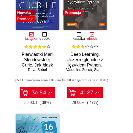
Nowość
Promocja
Promocja
książka
ebook
książka
ebook
Pierwiastki Marii
Deep Learning.
Skłodowskiej-
Uczenie głębokie z
Curie. Jak blask
językiem Python.
radu oświetlił drogę
Dava Sobel
Valentino Zocca
Sztuczna
,
Gianmario Spacagna
,
D
kobietom w
inteligencja i sieci
(35,94 zł najniższa cena z 30 dni)
świecie nauki
(39,50 zł najniższa cena z 30 dni)
neuronowe
36.54 zł
41.87 zł
59.90zł
(-39%)
79.00zł
(-47%)