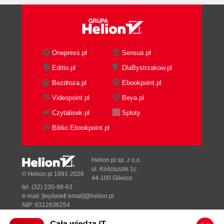
Onepress.pl
Sensus.pl
Editio.pl
DlaBystrzakow.pl
Bezdroza.pl
Ebookpoint.pl
Videopoint.pl
Beya.pl
Czytalisek.pl
Sploty
Biblio.Ebookpoint.pl
Helion.pl sp. z o.o.
ul. Kościuszki 1c
© Helion.pl 1991-2026
44-100 Gliwice
tel. (32) 230-98-63
e-mail:
[wyświetl email]@helion.pl
NIP: 6312636254
Regon: 241989027