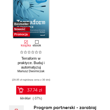
Bestseller
Nowość
Promocja
książka
ebook
Terraform w
praktyce. Buduj i
automatyzuj
Mariusz Dworniczak
infrastrukturę
chmurową oraz
(29,95 zł najniższa cena z 30 dni)
zarządzaj nią z
wykorzystaniem
Dockera
37.74 zł
59.90zł
(-37%)
Program partnerski - zarabiaj