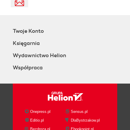
Twoje Konto
Księgarnia
Wydawnictwo Helion
Współpraca
Onepress.pl
Sensus.pl
Editio.pl
DlaBystrzakow.pl
Bezdroza.pl
Ebookpoint.pl