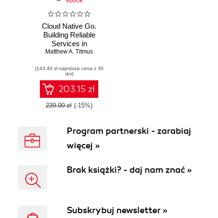
ebook
Cloud Native Go.
Building Reliable
Services in
Matthew A. Titmus
Unreliable
Environments. 2nd
(143,40 zł najniższa cena z 30
Edition
dni)
203.15 zł
239.00 zł
(-15%)
Program partnerski - zarabiaj
więcej »
Brak książki? - daj nam znać »
Subskrybuj newsletter »