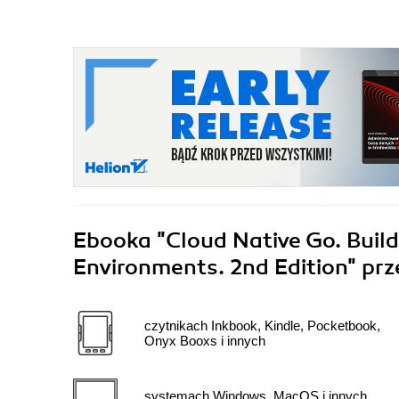
Ebooka
"Cloud Native Go. Buildi
Environments. 2nd Edition"
prz
czytnikach Inkbook, Kindle, Pocketbook,
Onyx Booxs i innych
systemach Windows, MacOS i innych