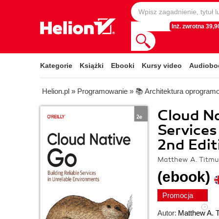
Inż. zwrotna 39,90
Kategorie
Książki
Ebooki
Kursy video
Audiobo
Helion.pl
»
Programowanie
»
📚 Architektura oprogram
Cloud Na
Services
2nd Edit
Matthew A. Titmu
(ebook)
Promocja
Autor:
Matthew A. 