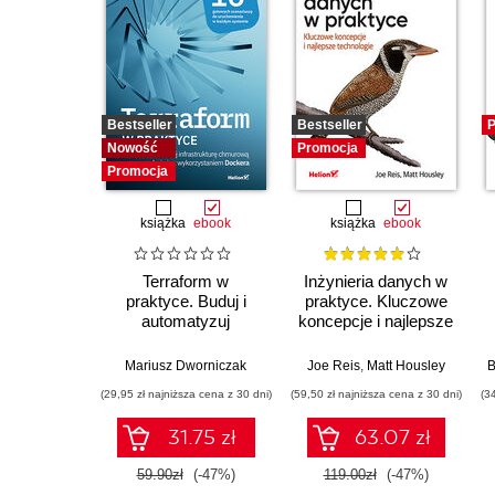
Bestseller
Bestseller
P
Nowość
Promocja
Promocja
książka
ebook
książka
ebook
Terraform w
Inżynieria danych w
praktyce. Buduj i
praktyce. Kluczowe
automatyzuj
koncepcje i najlepsze
infrastrukturę
technologie
chmurową oraz
Mariusz Dworniczak
Joe Reis
,
Matt Housley
B
zarządzaj nią z
(29,95 zł najniższa cena z 30 dni)
(59,50 zł najniższa cena z 30 dni)
(3
wykorzystaniem
Dockera
31.75 zł
63.07 zł
59.90zł
(-47%)
119.00zł
(-47%)