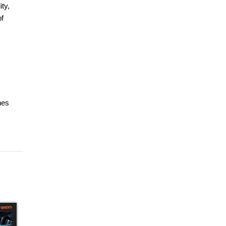
ity,
of
nes