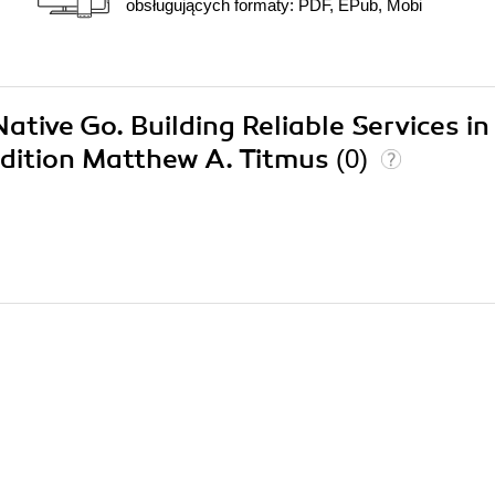
obsługujących formaty: PDF, EPub, Mobi
ative Go. Building Reliable Services in
Edition Matthew A. Titmus
(0)