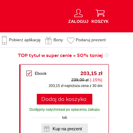
ZALOGUJ
KOSZYK
Pobierz aplikację
Bony
Podaruj prezent
TOP tytuł w super cenie » 50% taniej
203,15 zł
Ebook
239,00 zł
(-15%)
203,15 zł najniższa cena z 30 dni
Dodaj do koszyka
Dostępny natychmiast po opłaceniu zakupu
lub
Kup na prezent