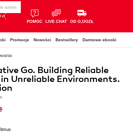
 zł
POMOC
LIVE CHAT
OD O,OOZŁ
oki
Promocje
Nowości
Bestsellery
Darmowe ebooki
owania
tive Go. Building Reliable
 in Unreliable Environments.
ion
s
Titmus