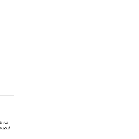
ub są
kazał