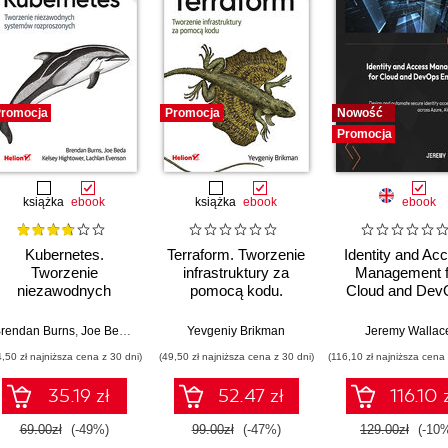
romocja
Promocja
Nowość
Promocja
książka
ebook
książka
ebook
ebook
Kubernetes.
Terraform. Tworzenie
Identity and Ac
Tworzenie
infrastruktury za
Management f
niezawodnych
pomocą kodu.
Cloud and Dev
systemów
Wydanie III
Engineers. Des
rozproszonych.
and automate se
rendan Burns
,
Joe Beda
,
Kelsey Hightower
Yevgeniy Brikman
,
Lachlan Evenson
Jeremy Wallac
Wydanie III
identity acce
4,50 zł najniższa cena z 30 dni)
(49,50 zł najniższa cena z 30 dni)
(116,10 zł najniższa cena 
strategies acr
Azure, AWS, 
35.19 zł
52.47 zł
116.10 
GCP
69.00zł
(-49%)
99.00zł
(-47%)
129.00zł
(-10