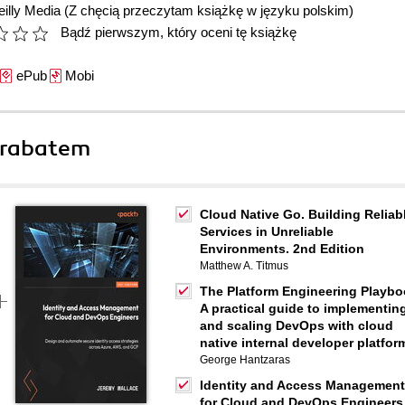
illy Media
(Z chęcią przeczytam książkę w języku polskim)
Bądź pierwszym, który oceni tę książkę
ePub
Mobi
 rabatem
Cloud Native Go. Building Reliab
Services in Unreliable
Environments. 2nd Edition
Matthew A. Titmus
The Platform Engineering Playbo
A practical guide to implementin
and scaling DevOps with cloud
native internal developer platfor
George Hantzaras
Identity and Access Management
for Cloud and DevOps Engineers