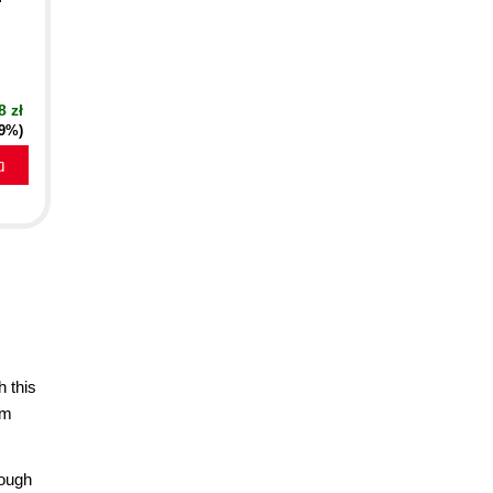
8 zł
19%)
a
h this
om
rough