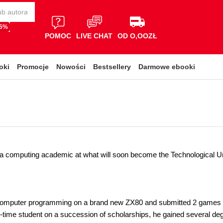
65%
POMOC
LIVE CHAT
OD O,OOZŁ
oki
Promocje
Nowości
Bestsellery
Darmowe ebooki
 a computing academic at what will soon become the Technological Univ
computer programming on a brand new ZX80 and submitted 2 games fo
ll-time student on a succession of scholarships, he gained several de