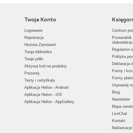
Twoje Konto
Księgar
Logowanie
Centrum po
Rejestracja
Przewodnik 
słabowidząc
Historia Zamówień
Regulamin s
Twoja biblioteka
Polityka pr
Twoje półki
Deklaracja 
Aktywuj kod na produkty
Formy i kos
Prezenty
Formy płatn
Testy i certyfikaty
Usprawnij 
Aplikacja Helion - Android
Blog
Aplikacja Helion - iOS
Newsletter
Aplikacja Helion - AppGallery
Mapa serwi
LiveChat
Kontakt
Reklamacje 