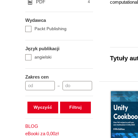
PDF
computational
4
Wydawca
Packt Publishing
In 1985 Matt 
the audio cas
Język publikacji
angielski
Tytuły au
With his chil
Zakres cen
–
Wyczyść
BLOG
eBooki za 0,00zł