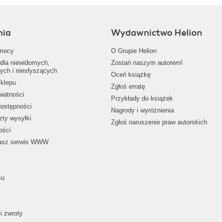
nia
Wydawnictwo Helion
mocy
O Grupie Helion
dla niewidomych,
Zostań naszym autorem!
ych i niesłyszących
Oceń książkę
klepu
Zgłoś erratę
ywatności
Przykłady do książek
dostępności
Nagrody i wyróżnienia
zty wysyłki
Zgłoś naruszenie praw autorskich
ości
nasz serwis WWW
su
i zwroty