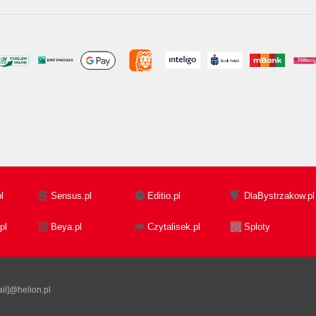
l
Sensus.pl
Editio.pl
DlaBystrzakow.pl
pl
Beya.pl
Czytalisek.pl
Sploty
il]@helion.pl