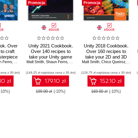
Promocja
Promocja
ok
ebook
ebook
ok. Over
Unity 2021 Cookbook.
Unity 2018 Cookbook.
to craft
Over 140 recipes to
Over 160 recipes to
terpiece
take your Unity game
take your 2D and 3D
 - Fifth
n Ferns
,
Sinéad Murphy
Matt Smith
development skills to
,
Shaun Ferns
,
Chris Gregan
Matt Smith
game development to
,
Chico Queiroz
,
Jate W
n
the next level - Fourth
the next level - Third
cena z 30 dni)
(149,25 zł najniższa cena z 30 dni)
Edition
(126,75 zł najniższa cena z 30 dni)
Edition
10 zł
179.10 zł
152.10 zł
(-10%)
199.00 zł
(-10%)
169.00 zł
(-10%)