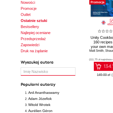
Nowości
Promocja
Promocje
Outlet
Ostatnie sztuki
ebo
Bestsellery
Najlepiej oceniane
Unity Cookbo
Przedsprzedaż
160 recipes 
Zapowiedzi
your own mas
Druk na żądanie
Matt Smith
in Unity 2023
,
Shau
Editio
(111,75 zł najniższa 
Wyszukaj autora
134.
149.00 zł
Popularni autorzy
Anil Ananthaswamy
Adam Józefiok
Witold Wrotek
Aurélien Géron