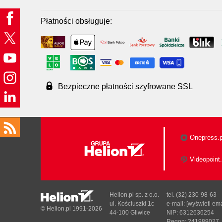
Płatności obsługuje:
Bezpieczne płatności szyfrowane SSL
Onepress.p
Videopoint.
Helion.pl sp. z o.o.
tel. (32) 230-98-63
ul. Kościuszki 1c
e-mail:
[wyświetl ema
© Helion.pl 1991-2026
44-100 Gliwice
NIP: 6312636254
Regon: 241989027