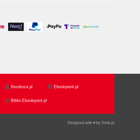
Bezdroza.pl
Ebookpoint.pl
Biblio.Ebookpoint.pl
Designed with ♥ by
Tonik.pl