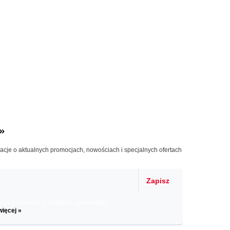
»
macje o aktualnych promocjach, nowościach i specjalnych ofertach
Zapisz
il informacje o zniżkach, promocjach
więcej »