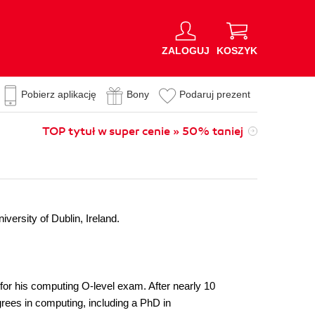
ZALOGUJ
KOSZYK
Pobierz aplikację
Bony
Podaruj prezent
TOP tytuł w super cenie » 50% taniej
ersity of Dublin, Ireland.
r his computing O-level exam. After nearly 10
grees in computing, including a PhD in