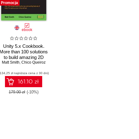
Promocja
ebook
Unity 5.x Cookbook.
More than 100 solutions
to build amazing 2D
ittayabundit
Matt Smith
and 3D games with
,
Chico Queiroz
Unity
(134,25 zł najniższa cena z 30 dni)
161.10 zł
179.00 zł
(-10%)