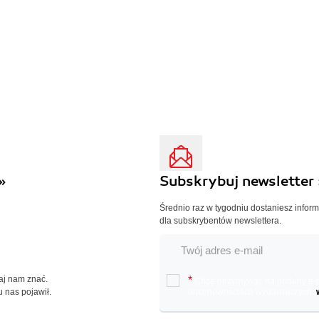
»
Subskrybuj newsletter 
Średnio raz w tygodniu dostaniesz infor
dla subskrybentów newslettera.
Daj nam znać.
*
Chcę otrzymywać na podany e-ma
u nas pojawił.
oraz nowościach wydawniczych.