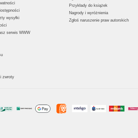
ywatności
Przykłady do książek
dostępności
Nagrody i wyróżnienia
zty wysyłki
Zgłoś naruszenie praw autorskich
ości
nasz serwis WWW
su
i zwroty