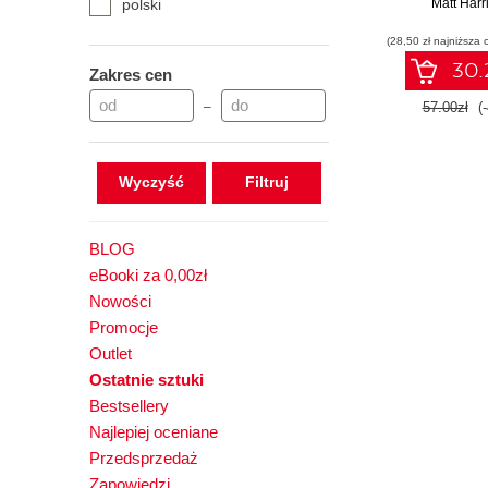
polski
Matt Harr
(28,50 zł najniższa 
30.2
Zakres cen
–
57.00zł
(
Wyczyść
BLOG
eBooki za 0,00zł
Nowości
Promocje
Outlet
Ostatnie sztuki
Bestsellery
Najlepiej oceniane
Przedsprzedaż
Zapowiedzi