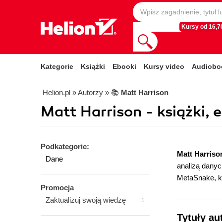
Kursy od 16,70
Kategorie
Książki
Ebooki
Kursy video
Audiobo
Helion.pl
» Autorzy
» 📚
Matt Harrison
Matt Harrison - książki, 
Podkategorie:
Matt Harris
Dane
analizą danyc
MetaSnake, kt
Promocja
Zaktualizuj swoją wiedzę
1
Tytuły au