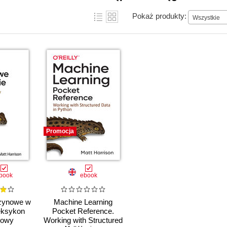
Pokaż produkty:
Wszystkie
Promocja
book
ebook
zynowe w
Machine Learning
eksykon
Pocket Reference.
kowy
Working with Structured