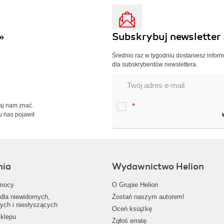
»
Subskrybuj newsletter 
Średnio raz w tygodniu dostaniesz infor
dla subskrybentów newslettera.
Daj nam znać.
*
Chcę otrzymywać na podany e-ma
u nas pojawił.
oraz nowościach wydawniczych.
nia
Wydawnictwo Helion
mocy
O Grupie Helion
dla niewidomych,
Zostań naszym autorem!
ych i niesłyszących
Oceń książkę
klepu
Zgłoś erratę