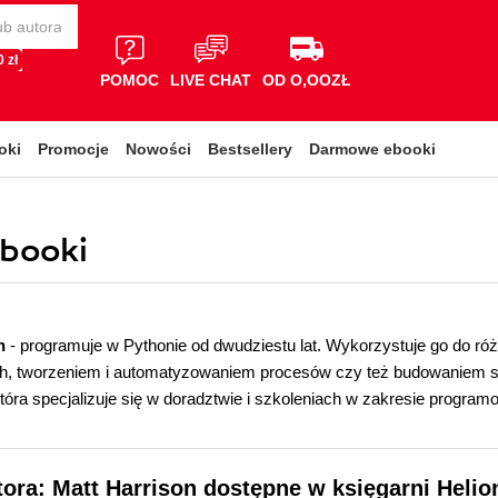
 zł
POMOC
LIVE CHAT
OD O,OOZŁ
oki
Promocje
Nowości
Bestsellery
Darmowe ebooki
ebooki
on
- programuje w Pythonie od dwudziestu lat. Wykorzystuje go do 
h, tworzeniem i automatyzowaniem procesów czy też budowaniem syst
óra specjalizuje się w doradztwie i szkoleniach w zakresie program
tora: Matt Harrison dostępne w księgarni Helio