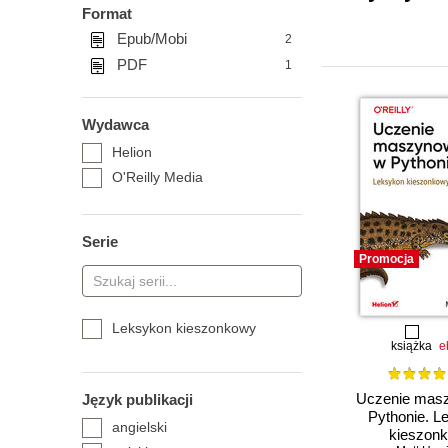
Format
Epub/Mobi
2
PDF
1
Wydawca
Helion
O'Reilly Media
Serie
Promocja
Leksykon kieszonkowy
książka
e
Uczenie mas
Język publikacji
Pythonie. L
angielski
kieszon