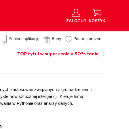
ZALOGUJ
KOSZYK
Pobierz aplikację
Bony
Podaruj prezent
TOP tytuł w super cenie » 50% taniej
różnych zastosowań związanych z gromadzeniem i
emów sztucznej inteligencji. Kieruje firmą
owania w Pythonie oraz analizy danych.
n