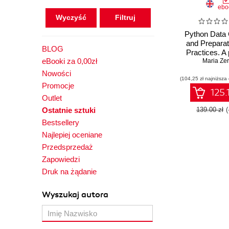
ebo
Wyczyść
Python Data 
and Preparat
BLOG
Practices. A 
eBooki za 0,00zł
guide to orga
Maria Ze
handling da
Nowości
(104,25 zł najniższa
various sou
Promocje
formats usin
125.
Outlet
Ostatnie sztuki
139.00 zł
Bestsellery
Najlepiej oceniane
Przedsprzedaż
Zapowiedzi
Druk na żądanie
Wyszukaj autora