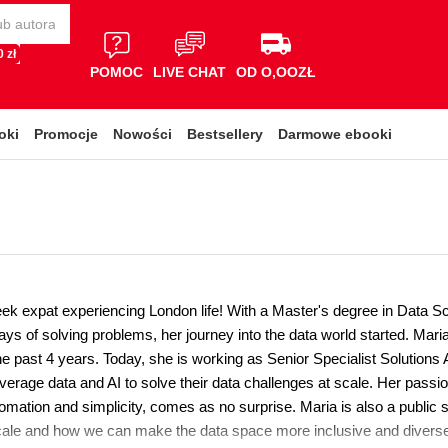
 zł
POMOC
LIVE CHAT
OD O,OOZŁ
oki
Promocje
Nowości
Bestsellery
Darmowe ebooki
eek expat experiencing London life! With a Master's degree in Data Sc
ys of solving problems, her journey into the data world started. Mar
he past 4 years. Today, she is working as Senior Specialist Solutions
erage data and AI to solve their data challenges at scale. Her passio
tomation and simplicity, comes as no surprise. Maria is also a public
cale and how we can make the data space more inclusive and divers