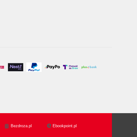
Bezdroza.pl
Ebookpoint.pl