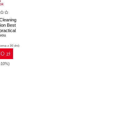
ok
Cleaning
ion Best
practical
nizing and
rvou
ta from
 cena z 30 dni)
rces and
g Python
10 zł
(-10%)