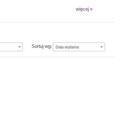
więcej »
n
Data wydania
Sortuj wg:
Data wydania