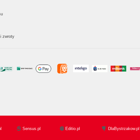
su
i zwroty
l
Sensus.pl
Editio.pl
DlaBystrzakow.pl