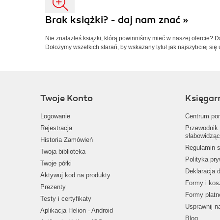
Brak książki? - daj nam znać »
Nie znalazłeś książki, którą powinniśmy mieć w naszej ofercie? 
Dołożymy wszelkich starań, by wskazany tytuł jak najszybciej się 
Twoje Konto
Księgar
Logowanie
Centrum po
Rejestracja
Przewodnik 
słabowidząc
Historia Zamówień
Regulamin s
Twoja biblioteka
Polityka pr
Twoje półki
Deklaracja 
Aktywuj kod na produkty
Formy i kos
Prezenty
Formy płatn
Testy i certyfikaty
Usprawnij 
Aplikacja Helion - Android
Blog