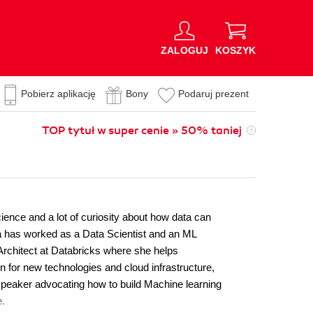
ZALOGUJ
KOSZYK
Pobierz aplikację
Bony
Podaruj prezent
TOP tytuł w super cenie » 50% taniej
ience and a lot of curiosity about how data can
ia has worked as a Data Scientist and an ML
 Architect at Databricks where she helps
n for new technologies and cloud infrastructure,
 speaker advocating how to build Machine learning
e.