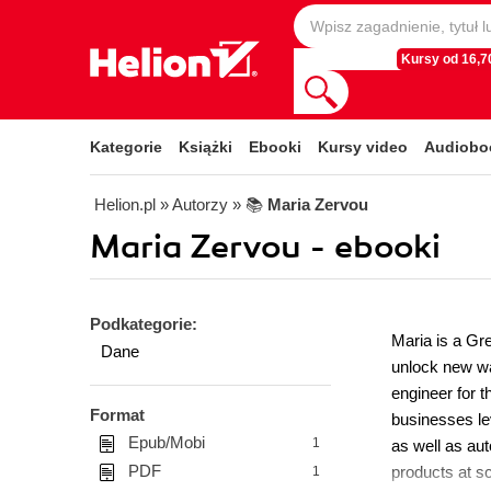
Kursy od 16,70
Kategorie
Książki
Ebooki
Kursy video
Audiobo
Helion.pl
» Autorzy
» 📚
Maria Zervou
Maria Zervou - ebooki
Podkategorie:
Maria is a Gr
Dane
unlock new wa
engineer for t
Format
businesses lev
Epub/Mobi
1
as well as au
PDF
products at s
1