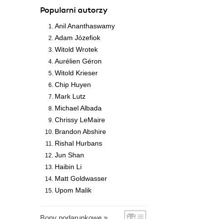
Popularni autorzy
Anil Ananthaswamy
Adam Józefiok
Witold Wrotek
Aurélien Géron
Witold Krieser
Chip Huyen
Mark Lutz
Michael Albada
Chrissy LeMaire
Brandon Abshire
Rishal Hurbans
Jun Shan
Haibin Li
Matt Goldwasser
Upom Malik
Bony podarunkowe »