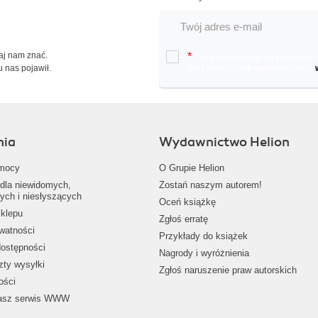
Daj nam znać.
*
Chcę otrzymywać na podany e-ma
u nas pojawił.
oraz nowościach wydawniczych.
nia
Wydawnictwo Helion
mocy
O Grupie Helion
dla niewidomych,
Zostań naszym autorem!
ych i niesłyszących
Oceń książkę
klepu
Zgłoś erratę
ywatności
Przykłady do książek
dostępności
Nagrody i wyróżnienia
zty wysyłki
Zgłoś naruszenie praw autorskich
ości
nasz serwis WWW